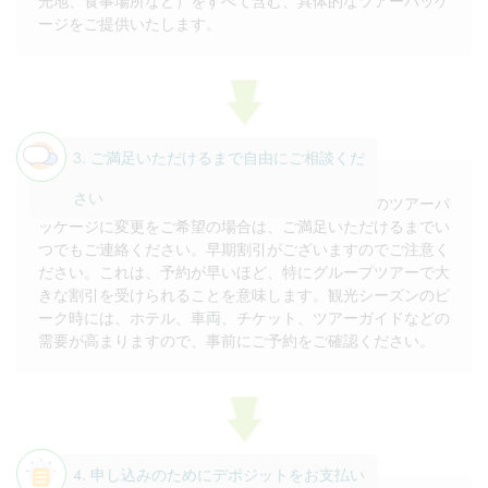
光地、食事場所など）をすべて含む、具体的なツアーパッケ
ージをご提供いたします。
3. ご満足いただけるまで自由にご相談くだ
さい
最適な提案と見積もりを受け取られたら、ご提案のツアーパ
ッケージに変更をご希望の場合は、ご満足いただけるまでい
つでもご連絡ください。早期割引がございますのでご注意く
ださい。これは、予約が早いほど、特にグループツアーで大
きな割引を受けられることを意味します。観光シーズンのピ
ーク時には、ホテル、車両、チケット、ツアーガイドなどの
需要が高まりますので、事前にご予約をご確認ください。
4. 申し込みのためにデポジットをお支払い