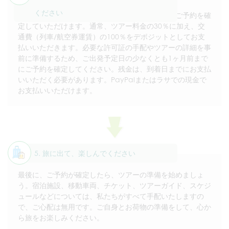
ください
ご提案がご自身に適していると思われましたら、ご予約を確
定していただけます。通常、ツアー料金の30％に加え、交
通費（列車/航空券運賃）の100％をデポジットとしてお支
払いいただきます。必要な許可証の手配やツアーの詳細を事
前に準備するため、ご出発予定日の少なくとも1ヶ月前まで
にご予約を確定してください。残金は、到着日までにお支払
いいただく必要があります。PayPalまたはラサでの現金で
お支払いいただけます。
5. 旅に出て、楽しんでください
最後に、ご予約が確定したら、ツアーの準備を始めましょ
う。宿泊施設、移動車両、チケット、ツアーガイド、スケジ
ュールなどについては、私たちがすべて手配いたしますの
で、ご心配は無用です。ご自身とお荷物の準備をして、心か
ら旅をお楽しみください。