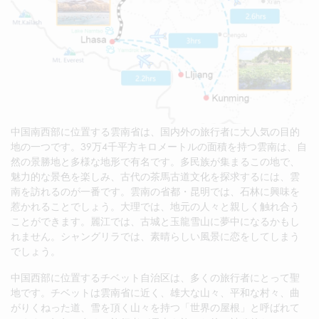
中国南西部に位置する雲南省は、国内外の旅行者に大人気の目的
地の一つです。39万4千平方キロメートルの面積を持つ雲南は、自
然の景勝地と多様な地形で有名です。多民族が集まるこの地で、
魅力的な景色を楽しみ、古代の茶馬古道文化を探求するには、雲
南を訪れるのが一番です。雲南の省都・昆明では、石林に興味を
惹かれることでしょう。大理では、地元の人々と親しく触れ合う
ことができます。麗江では、古城と玉龍雪山に夢中になるかもし
れません。シャングリラでは、素晴らしい風景に恋をしてしまう
でしょう。
中国西部に位置するチベット自治区は、多くの旅行者にとって聖
地です。チベットは雲南省に近く、雄大な山々、平和な村々、曲
がりくねった道、雪を頂く山々を持つ「世界の屋根」と呼ばれて