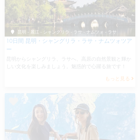
昆明 - 麗江 - シャングリラ - ラサ - ナムツォ - ラサ
10日間 昆明・シャングリラ・ラサ・ナムツォツア
ー
昆明からシャングリラ、ラサへ、高原の自然景観と輝か
しい文化を楽しみましょう。魅惑的で心躍る旅です！
もっと見る