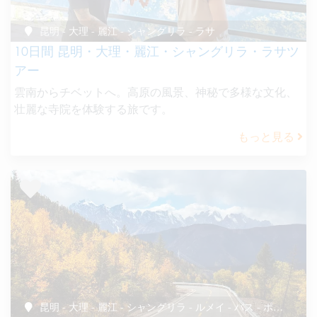
昆明 - 大理 - 麗江 - シャングリラ - ラサ
10日間 昆明・大理・麗江・シャングリラ・ラサツ
アー
雲南からチベットへ。高原の風景、神秘で多様な文化、
壮麗な寺院を体験する旅です。
もっと見る
昆明 - 大理 - 麗江 - シャングリラ - ルメイ - バス - ポミ - ニンティ - ラサ