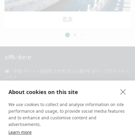
北京
お問い合わせ
中国 チベット自治区ラサ市 ダンレ路8号 ダワ・プライベート
ハウス
+86 18583346229
About cookies on this site
inquiry@greattibettour.com
We use cookies to collect and analyse information on site
performance and usage, to provide social media features
私たちとつながる
and to enhance and customise content and
advertisements.
Learn more