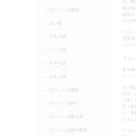
深い憎
彼は熱
チベットの僧侶
崩壊さ
ちの作
ボン教
しかし
ゲルク派
罪悪感
とがで
ニンマ派
マル
サキャ派
罪を悔
ン・ラ
カギュ派
その後
チベットの僧院
在住）
に激し
チベットの神々
手で多
た。最
チベット仏教の色
えまし
チベット仏教の事実
ミラレ