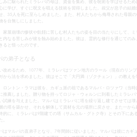
しみに駆られたミラレパの母は、資金を集め、彼を呪術を学ばせるため
心に学び、すぐに呪文を唱える技術を習得しました。叔父が息子の結婚
せ、35人を死に至らしめました。また、村人たちから侮辱された母親
物を台無しにしました。
、家屋崩壊の惨状や飢饉に苦しむ村人たちの姿を目の当たりにして、ミ
と内なる苦しみが彼を蝕み始めました。彼は、霊的な修行を通じてのみ
きると悟ったのです。
パの弟子となる
い改めるため、1077年、ミラレパはツァン地方のラール（現在のリン
ガから法を求めました。彼はそこで「大円満（ゾクチェン）」の教えを
、ロントン・ラマは彼を、カギュ派の祖であるマルパ・ロツァワ（当時
に推薦しました。贈り物を持ってロジャ・ウォルンに到着したミラレパ
い試練を与えました。マルパはミラレパに塔を繰り返し建てさせては壊
層の塔を築かせ、それを解体して資材を元の場所に戻させ、また一から
終的に、ミラレパは9階建ての塔（サムカル・グトク寺）とその下にある
た。
パはマルパの直弟子となり、7年間師に従いました。マルパは彼にカギ