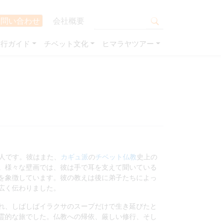
お問い合わせ
会社概要
旅行ガイド
チベット文化
ヒマラヤツアー
一人です。彼はまた、
カギュ派
の
チベット仏教
史上の
。様々な壁画では、彼は手で耳を支えて聞いている
を象徴しています。彼の教えは後に弟子たちによっ
広く伝わりました。
れ、しばしばイラクサのスープだけで生き延びたと
霊的な旅でした。仏教への帰依、厳しい修行、そし