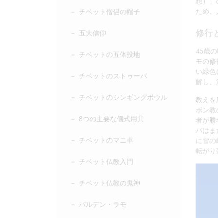
想）」
ため、
チベット僧侶の帽子
修行
五大信仰
45歳
チベットの五体投地
モの修
い緑色
チベットのストゥーパ
解し、
チベットのシンギングボウル
教えを
ボン教
8つの主要な儀式用具
者が勝
パはま
チベットのマニ車
に雪の
転がり
チベット仏教入門
チベット仏教の鬼神
パルデン・ラモ