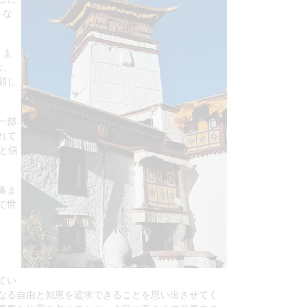
うな
、ま
は、
願し
一部
れて
と信
集ま
で世
てい
なる自由と知恵を追求できることを思い出させてく