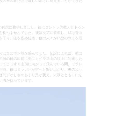
枚の布の衣だけで厳しい寒さに耐えることができた
い瞑想に費やしました。彼はタントラの教えとトゥン
も食べませんでした。彼は次第に衰弱し、肌は青白
を下り、法を広め始め、他の人々が仏教の教えを理
ではまだボン教が盛んでした。伝説によれば、彼は
の日の日の出前に先にカイラス山の頂上に到達した
ってまっすぐ山頂に向かって飛んでいる間、ミラレ
た時、彼はミラレパが空へと舞い上がり、矢のよう
は恥ずかしさのあまり足が萎え、太鼓とともに山を
い溝が残っています。