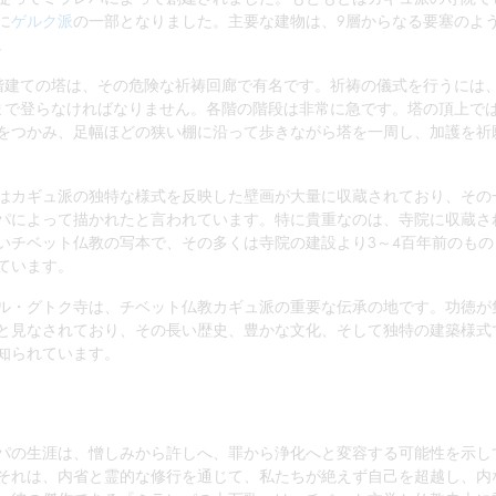
に
ゲルク派
の一部となりました。主要な建物は、9層からなる要塞のよ
。
階建ての塔は、その危険な祈祷回廊で有名です。祈祷の儀式を行うには
まで登らなければなりません。各階の階段は非常に急です。塔の頂上で
をつかみ、足幅ほどの狭い棚に沿って歩きながら塔を一周し、加護を祈
はカギュ派の独特な様式を反映した壁画が大量に収蔵されており、その
パによって描かれたと言われています。特に貴重なのは、寺院に収蔵さ
いチベット仏教の写本で、その多くは寺院の建設より3～4百年前のもの
ています。
ル・グトク寺は、チベット仏教カギュ派の重要な伝承の地です。功徳が
と見なされており、その長い歴史、豊かな文化、そして独特の建築様式
知られています。
パの生涯は、憎しみから許しへ、罪から浄化へと変容する可能性を示し
それは、内省と霊的な修行を通じて、私たちが絶えず自己を超越し、内