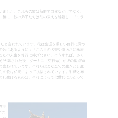
いました。これらの歌は新鮮で自然なだけでなく、
。後に、彼の弟子たちは彼の教えを編纂し、『ミラ
されたと言われています。彼は生涯を厳しい修行に費や
の歌にあるように：「この世の名誉や快適さに執着
なたの人生を修行に捧げなさい。そうすれば、多く
体が火葬された後、ダーキニ（空行母）が彼の聖遺物
と言われています。それらはまだ全ての生きとし生
れらの物は仏陀によって祝福されています。砂糖と布
とし生けるものは、それによって七世代にわたって
在地
パの
した