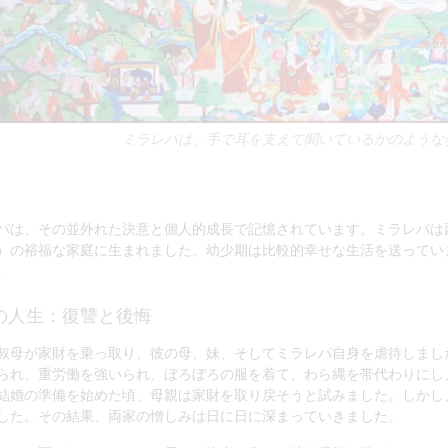
ミラレパは、手で耳を支えて聞いているかのような
パは、その並外れた決意と個人的成長で記憶されています。ミラレパは西
）の裕福な家庭に生まれました。幼少期は比較的幸せな生活を送ってい
。
の人生：復讐と後悔
叔母が家財を乗っ取り、彼の母、妹、そしてミラレパ自身を虐待しまし
られ、重労働を強いられ、ぼろぼろの服を着て、わら縄を帯代わりにし
結婚の準備を始めた頃、母親は家財を取り戻そうと試みました。しかし
した。その結果、両家の憎しみは日に日に深まっていきました。