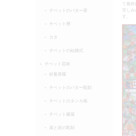
て最終
苦しみ
チベットのバター茶
す。
チベット暦
カタ
チベットの結婚式
チベット芸術
砂曼荼羅
チベットのバター彫刻
チベットのタンカ画
チベット建築
崖と岩の彫刻