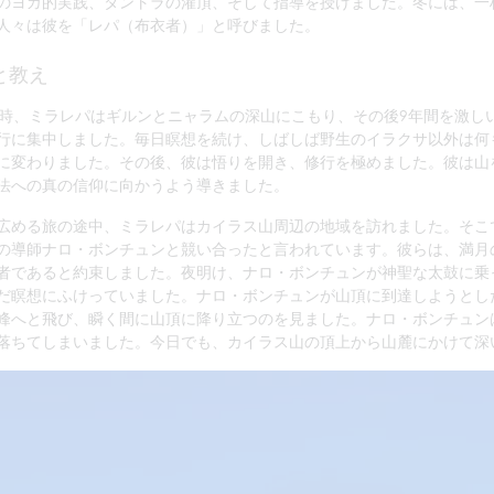
のヨガ的実践、タントラの灌頂、そして指導を授けました。冬には、一
人々は彼を「レパ（布衣者）」と呼びました。
と教え
の時、ミラレパはギルンとニャラムの深山にこもり、その後9年間を激し
行に集中しました。毎日瞑想を続け、しばしば野生のイラクサ以外は何
に変わりました。その後、彼は悟りを開き、修行を極めました。彼は山
法への真の信仰に向かうよう導きました。
広める旅の途中、ミラレパはカイラス山周辺の地域を訪れました。そこ
の導師ナロ・ボンチュンと競い合ったと言われています。彼らは、満月
者であると約束しました。夜明け、ナロ・ボンチュンが神聖な太鼓に乗
だ瞑想にふけっていました。ナロ・ボンチュンが山頂に到達しようとし
峰へと飛び、瞬く間に山頂に降り立つのを見ました。ナロ・ボンチュン
落ちてしまいました。今日でも、カイラス山の頂上から山麓にかけて深