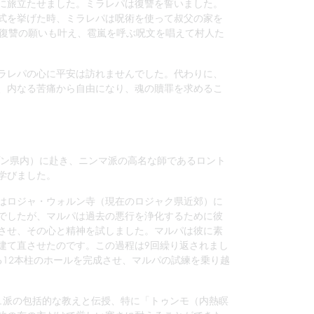
に旅立たせました。ミラレパは復讐を誓いました。
式を挙げた時、ミラレパは呪術を使って叔父の家を
の復讐の願いも叶え、雹嵐を呼ぶ呪文を唱えて村人た
ラレパの心に平安は訪れませんでした。代わりに、
、内なる苦痛から自由になり、魂の贖罪を求めるこ
プン県内）に赴き、ニンマ派の高名な師であるロント
学びました。
はロジャ・ウォルン寺（現在のロジャク県近郊）に
でしたが、マルパは過去の悪行を浄化するために彼
させ、その心と精神を試しました。マルパは彼に素
建て直させたのです。この過程は9回繰り返されまし
12本柱のホールを完成させ、マルパの試練を乗り越
ュ派の包括的な教えと伝授、特に「トゥンモ（内熱瞑