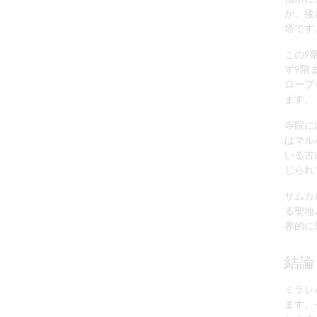
が、後
塔です
この9
ず9階
ロープ
ます。
寺院に
はマル
いる古
じられ
サムカ
る聖地
界的に
結論
ミラレ
ます。