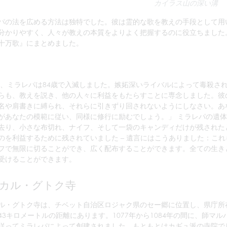
カイラス山の深い溝
パの法を広める方法は独特でした。彼は霊的な歌を教えの手段として用
分かりやすく、人々が教えの本質をよりよく把握するのに役立ちました
十万歌』にまとめました。
3年、ミラレパは84歳で入滅しました。嫉妬深いライバルによって毒殺
らも、教えを説き、他の人々に利益をもたらすことに専念しました。彼
名や肩書きに縛られ、それらに引きずり回されないようにしなさい。あ
があなたの模範に従い、同様に修行に励むでしょう。」 ミラレパの遺
去り、小さな布切れ、ナイフ、そして一袋のキャンディだけが残された
のを利益するために残されていました – 遺言にはこうありました：こ
フで無限に切ることができ、広く配布することができます。全ての生き
受けることができます。
カル・グトク寺
ル・グトク寺は、チベット自治区ロジャク県のセー郷に位置し、県庁所
43キロメートルの距離にあります。1077年から1084年の間に、師マル
従ってミラレパによって創建されました。もともとはカギュ派の寺院で