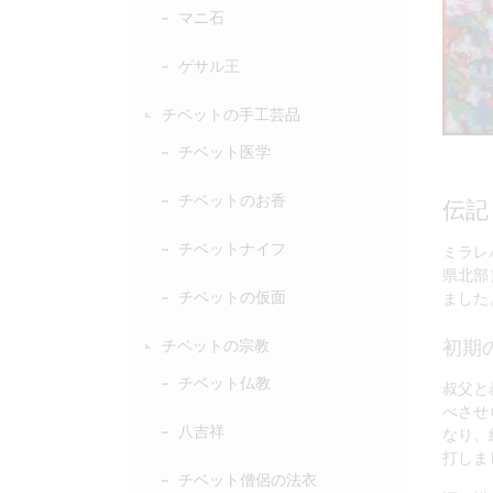
マニ石
ゲサル王
チベットの手工芸品
チベット医学
チベットのお香
伝記
チベットナイフ
ミラレ
県北部
チベットの仮面
ました
初期
チベットの宗教
チベット仏教
叔父と
べさせ
八吉祥
なり、
打しま
チベット僧侶の法衣