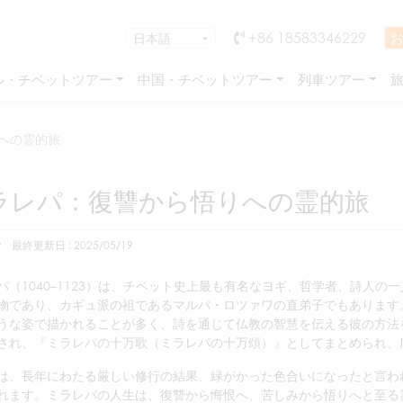
+86 18583346229
ル・チベットツアー
中国・チベットツアー
列車ツアー
への霊的旅
ラレパ：復讐から悟りへの霊的旅
y
最終更新日 : 2025/05/19
パ（1040–1123）は、チベット史上最も有名なヨギ、哲学者、詩人の
物であり、カギュ派の祖であるマルパ・ロツァワの直弟子でもあります
うな姿で描かれることが多く、詩を通じて仏教の智慧を伝える彼の方法
され、『ミラレパの十万歌（ミラレパの十万頌）』としてまとめられ、
は、長年にわたる厳しい修行の結果、緑がかった色合いになったと言わ
れます。ミラレパの人生は、復讐から悔恨へ、苦しみから悟りへと至る