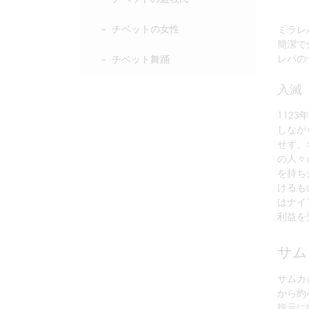
チベットの女性
ミラレ
簡潔で
レパの
チベット舞踊
入滅
112
しなが
せず、
の人々
を持ち
けるも
はナイ
利益を
サム
サムカ
から約
指示に