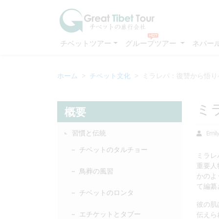
チベットツアー
グループツアー
ネパー
ホーム
チベット文化
ミラレパ：復讐から悟り
ミ
概要
習慣と伝統
Emil
チベットのタルチョー
ミラレ
重要人
鳥葬の風習
かのよ
て編纂
チベットのロンタ
彼の肌
エチケットとタブー
伝えら