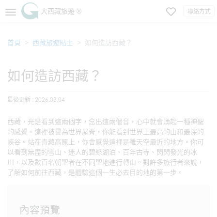
大西藏旅遊 ®
聯絡方式
首頁
西藏旅遊貼士
如何造訪西藏？
如何造訪西藏？
最後更新 : 2026.03.04
西藏，光是看到這兩個字，念出這兩個音，心中就會湧起一種神聖
的感覺。這裡被譽為世界屋脊，你能看到世界上最高的山和最深的
峽谷。站在青藏高原上，你會感覺這裡是離天空最近的地方。你可
以看到無盡的雪山、迷人的碧綠湖泊、百年古寺、閃閃發光的冰
川，以及數百名朝聖者在不同聖地進行轉山。對許多旅行者來說，
了解如何前往西藏，是體驗這個一生必去目的地的第一步。
內容預覽