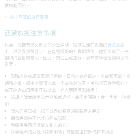
數確認價格。
前往西藏的旅行費用
西藏旅遊注意事項
作為一個擁有悠久歷史的少數民族，藏族生活在孤獨的
青藏高原
上，與外界接觸甚少。在這種隔絕的社會環境中，他們形成了一些
獨特的習俗和禁忌。因此，前往西藏旅行，遵守當地習俗顯得尤為
重要。
獻哈達是藏族最普遍的禮節，它向人表達歡迎、真誠和忠誠。收
到哈達後，如果不習慣佩戴，不要隨意放置。可以將其折疊收好，
或在經過山口時掛在石頭上，進入寺院時獻給佛；
藏族人吐舌頭是表示尊敬或尷尬，而不是嘲笑。合十也是一種禮
節；
請勿穿著短褲、裙子或過於暴露的服裝進入寺廟；
佛教寺廟內不允許拍照或錄影；
參觀佛寺應遵循從左到右的方向；
在寺院內請勿就「達賴喇嘛」等敏感議題進行輕率討論；