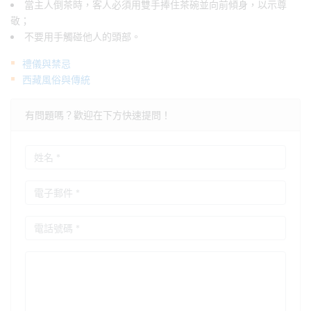
當主人倒茶時，客人必須用雙手捧住茶碗並向前傾身，以示尊
敬；
不要用手觸碰他人的頭部。
禮儀與禁忌
西藏風俗與傳統
有問題嗎？歡迎在下方快速提問！