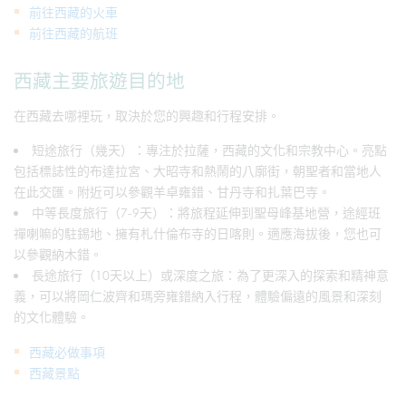
前往西藏的火車
前往西藏的航班
西藏主要旅遊目的地
在西藏去哪裡玩，取決於您的興趣和行程安排。
短途旅行（幾天）：專注於拉薩，西藏的文化和宗教中心。亮點
包括標誌性的布達拉宮、大昭寺和熱鬧的八廓街，朝聖者和當地人
在此交匯。附近可以參觀羊卓雍錯、甘丹寺和扎葉巴寺。
中等長度旅行（7-9天）：將旅程延伸到聖母峰基地營，途經班
禪喇嘛的駐錫地、擁有札什倫布寺的日喀則。適應海拔後，您也可
以參觀納木錯。
長途旅行（10天以上）或深度之旅：為了更深入的探索和精神意
義，可以將岡仁波齊和瑪旁雍錯納入行程，體驗偏遠的風景和深刻
的文化體驗。
西藏必做事項
西藏景點