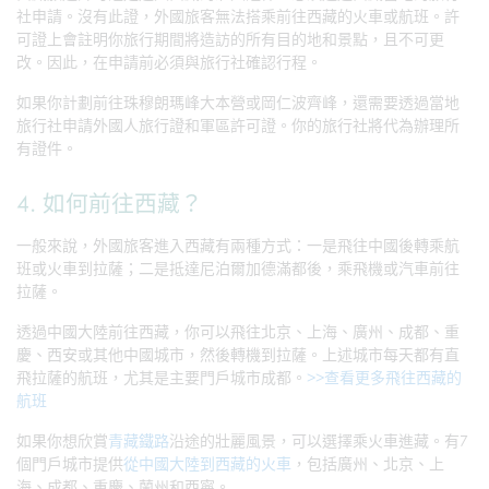
社申請。沒有此證，外國旅客無法搭乘前往西藏的火車或航班。許
可證上會註明你旅行期間將造訪的所有目的地和景點，且不可更
改。因此，在申請前必須與旅行社確認行程。
如果你計劃前往珠穆朗瑪峰大本營或岡仁波齊峰，還需要透過當地
旅行社申請外國人旅行證和軍區許可證。你的旅行社將代為辦理所
有證件。
4. 如何前往西藏？
一般來說，外國旅客進入西藏有兩種方式：一是飛往中國後轉乘航
班或火車到拉薩；二是抵達尼泊爾加德滿都後，乘飛機或汽車前往
拉薩。
透過中國大陸前往西藏，你可以飛往北京、上海、廣州、成都、重
慶、西安或其他中國城市，然後轉機到拉薩。上述城市每天都有直
飛拉薩的航班，尤其是主要門戶城市成都。
>>查看更多飛往西藏的
航班
如果你想欣賞
青藏鐵路
沿途的壯麗風景，可以選擇乘火車進藏。有7
個門戶城市提供
從中國大陸到西藏的火車
，包括廣州、北京、上
海、成都、重慶、蘭州和西寧。