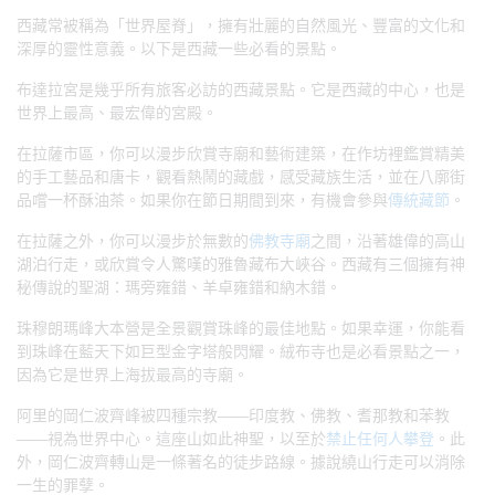
西藏常被稱為「世界屋脊」，擁有壯麗的自然風光、豐富的文化和
深厚的靈性意義。以下是西藏一些必看的景點。
布達拉宮是幾乎所有旅客必訪的西藏景點。它是西藏的中心，也是
世界上最高、最宏偉的宮殿。
在拉薩市區，你可以漫步欣賞寺廟和藝術建築，在作坊裡鑑賞精美
的手工藝品和唐卡，觀看熱鬧的藏戲，感受藏族生活，並在八廓街
品嚐一杯酥油茶。如果你在節日期間到來，有機會參與
傳統藏節
。
在拉薩之外，你可以漫步於無數的
佛教寺廟
之間，沿著雄偉的高山
湖泊行走，或欣賞令人驚嘆的雅魯藏布大峽谷。西藏有三個擁有神
秘傳說的聖湖：瑪旁雍錯、羊卓雍錯和納木錯。
珠穆朗瑪峰大本營是全景觀賞珠峰的最佳地點。如果幸運，你能看
到珠峰在藍天下如巨型金字塔般閃耀。絨布寺也是必看景點之一，
因為它是世界上海拔最高的寺廟。
阿里的岡仁波齊峰被四種宗教——印度教、佛教、耆那教和苯教
——視為世界中心。這座山如此神聖，以至於
禁止任何人攀登
。此
外，岡仁波齊轉山是一條著名的徒步路線。據說繞山行走可以消除
一生的罪孽。