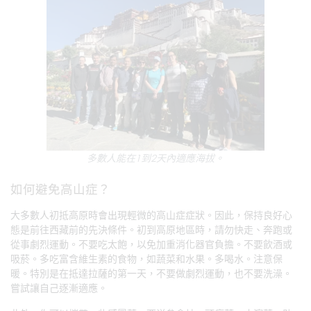
多數人能在1到2天內適應海拔。
如何避免高山症？
大多數人初抵高原時會出現輕微的高山症症狀。因此，保持良好心
態是前往西藏前的先決條件。初到高原地區時，請勿快走、奔跑或
從事劇烈運動。不要吃太飽，以免加重消化器官負擔。不要飲酒或
吸菸。多吃富含維生素的食物，如蔬菜和水果。多喝水。注意保
暖。特別是在抵達拉薩的第一天，不要做劇烈運動，也不要洗澡。
嘗試讓自己逐漸適應。