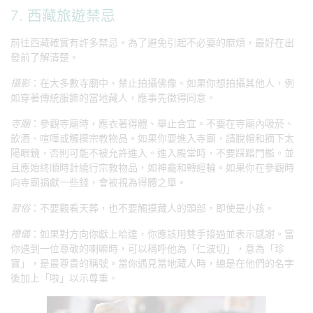
7. 西藏旅遊禁忌
前往西藏確實有許多禁忌。為了避免引起不必要的麻煩，最好在出
發前了解清楚。
攝影
：在大多數寺廟中，禁止拍攝佛像。如果你想拍攝其他人，例
如穿著傳統服飾的當地藏人，應事先徵得同意。
寺廟
：參觀寺廟時，應衣著得體、舉止合宜。不要在寺廟內吸菸、
飲酒、喧嘩或觸摸宗教物品。如果你要進入寺廟，請脫帽和摘下太
陽眼鏡，否則可能不被允許進入。進入殿堂時，不要踩踏門檻。並
且應始終順時針繞行宗教物品，如神龕和轉經輪。如果你在參觀時
向寺廟捐獻一些錢，會被視為得體之舉。
習俗
：不要觀看天葬，也不要觸摸藏人的頭部，即使是小孩。
禮儀
：如果對方向你獻上哈達，你應該用雙手接過並表示感謝。當
你遇到一位尊敬的喇嘛時，可以稱呼他為「仁波切」，意為「珍
寶」，是最尊貴的稱號。當你遇見當地藏人時，總是在他們的名字
後加上「啦」以示尊重。