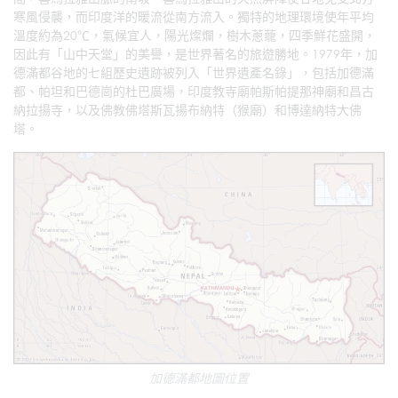
寒風侵襲，而印度洋的暖流從南方流入。獨特的地理環境使年平均
溫度約為20℃，氣候宜人，陽光燦爛，樹木蔥蘢，四季鮮花盛開，
因此有「山中天堂」的美譽，是世界著名的旅遊勝地。1979年，加
德滿都谷地的七組歷史遺跡被列入「世界遺產名錄」，包括加德滿
都、帕坦和巴德崗的杜巴廣場，印度教寺廟帕斯帕提那神廟和昌古
納拉揚寺，以及佛教佛塔斯瓦揚布納特（猴廟）和博達納特大佛
塔。
加德滿都地圖位置