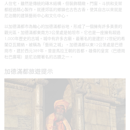
人住宅，雖然是傳統的磚木結構，但裝飾精緻。門窗、斗拱和支架
都經過精心製作。就連郊區的鄉鎮也古色古香，使其自古以來就是
尼泊爾的建築藝術中心和文化中心。
以加德滿都市為軸心的加德滿都谷地，形成了一個擁有許多美景的
觀光區。加德滿都東南方3公里處是帕坦市，它也是一座擁有超過
1,000年歷史的古城。城中有許多古廟，最著名的是建於12世紀的希
蘭亞瓦爾納，被稱為「藝術之城」。加德滿都以東12公里處是巴德
崗市，建於西元389年，曾是馬拉王朝的首都。雄偉的皇宮（巴德崗
杜巴廣場）是尼泊爾著名的古蹟之一。
加德滿都旅遊提示