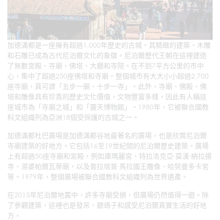
加德滿都是一座擁有超過1,000年歷史的古城。其精緻的建築、木雕
和石雕已成為古代尼泊爾文化的象徵。尼泊爾歷代王朝在這裡建造
了無數宮殿、寺廟、佛塔、大廳和寺院。在不到7平方公里的市中
心，集中了超過250座佛塔和寺廟。整個城市有大大小小超過2,700
座寺廟，真可謂「五步一廟、十步一寺」。此外，寺廟、佛殿、佛
塔和雕像具有珍貴的歷史文化價值，文物豐富多樣，因此有人稱這
座城市為「寺廟之城」和「露天博物館」。1980年，它被聯合國教
科文組織列為亞洲18個受保護的古城之一。
加德滿都杜巴廣場是加德滿都谷地最著名的廣場，也是欣賞尼泊爾
寺廟建築的好地方。它包括16至19世紀間的尼泊爾歷史建築。廣場
上有超過50座寺廟和宮殿，例如庫瑪麗宮、特拉洛克亞·莫漢·納拉揚
寺、濕婆帕爾瓦蒂廟，以及普拉塔普·馬拉國王雕像、哈努曼多卡宮
等。1979年，整個廣場被聯合國教科文組織列為世界遺產。
在2015年尼泊爾地震中，許多寺廟受損，但廣場仍然值得一遊。除
了參觀建築，這裡也是發呆、餵鴿子和感受尼泊爾真實生活的好地
方。