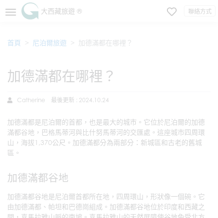
大西藏旅遊 ®
聯絡方式
首頁
尼泊爾旅遊
加德滿都在哪裡？
加德滿都在哪裡？
Catherine
最後更新 : 2024.10.24
加德滿都是尼泊爾的首都，也是最大的城市。它位於尼泊爾的加德
滿都谷地，巴格馬蒂河與比什努馬蒂河的交匯處。這座城市四周環
山，海拔1,370公尺。加德滿都分為兩部分：新城區和古老的舊城
區。
加德滿都谷地
加德滿都谷地是尼泊爾首都所在地，四周環山，形狀像一個碗。它
由加德滿都、帕坦和巴德崗組成。加德滿都谷地位於印度和西藏之
間，喜馬拉雅山脈的南坡。喜馬拉雅山的天然屏障使谷地免受北方