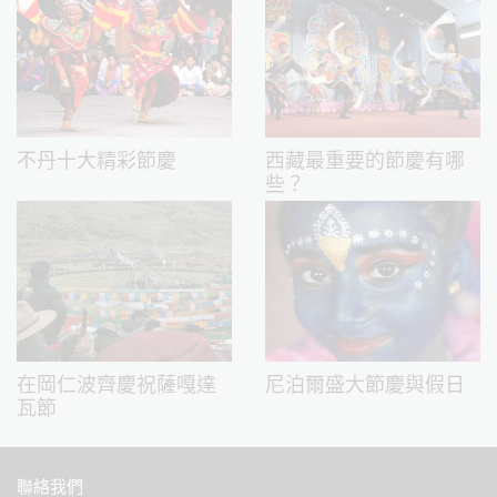
不丹十大精彩節慶
西藏最重要的節慶有哪
些？
在岡仁波齊慶祝薩嘎達
尼泊爾盛大節慶與假日
瓦節
聯絡我們