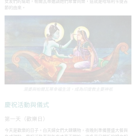
女友們的幫助，帕爾瓦蒂邀請她們聚會同樂，這就是哈塔利卡提吉
節的由來。
濕婆與帕爾瓦蒂幸福生活，成為印度教主要神祇
慶祝活動與儀式
第一天（歡樂日）
今天是歡樂的日子。白天婦女們大肆購物，夜晚則準備豐盛大餐與