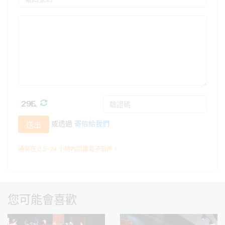
或透過
寄信給我們
送出
通常在 0.5~24 小時內回覆電子郵件。
您可能會喜歡