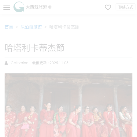
大西藏旅遊 ®
聯絡方式
首頁
尼泊爾旅遊
哈塔利卡蒂杰節
哈塔利卡蒂杰節
Catherine
最後更新 : 2025.11.05