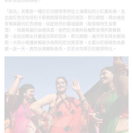
則祈求找到好歸宿。
「提吉」其實是一種在尼泊爾雨季時從土壤鑽出的小紅蟲名稱，這
也是紅色在哈塔利卡節期間廣受歡迎的原因。節日期間，婦女總是
穿著美麗的紅色禮服，搭配綠色紗麗或服飾（象徵植物生長繁
茂），佩戴華麗的金銀珠寶。她們在寺廟與各種聚會場所歌舞歡
慶，並走訪親友共慶提吉節的到來。節日期間，幾乎所有婦女都放
假，大街小巷播放著歡快熱鬧的尼泊爾音樂，主要以紅綠兩色為基
調。這一天，男性扮演輔助角色，共享女性節日的歡樂時光。