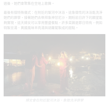
過後，她們會聚集在空地上歌舞。
最後有個特殊儀式：在附近的聖河中沐浴。這象徵性的沐浴能洗淨
她們的罪孽。接著她們去祭拜象神甘尼沙，期盼前日許下的願望能
夠實現。這天婦女可以享用豐盛餐點，許多菜餚是節日特有，例如
特製豆湯、異國風味羊肉湯與胡蘿蔔製成的甜點。
婦女會在附近聖河沐浴，象徵洗淨罪孽