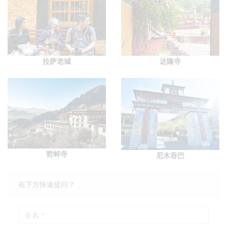
拉萨老城
达隆寺
哲蚌寺
尼木吞巴
在下方快速提问？