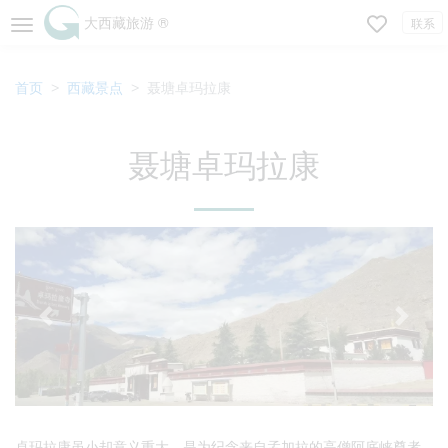
大西藏旅游 ®
联系
首页
西藏景点
聂塘卓玛拉康
聂塘卓玛拉康
卓玛拉康虽小却意义重大，是为纪念来自孟加拉的高僧阿底峡尊者