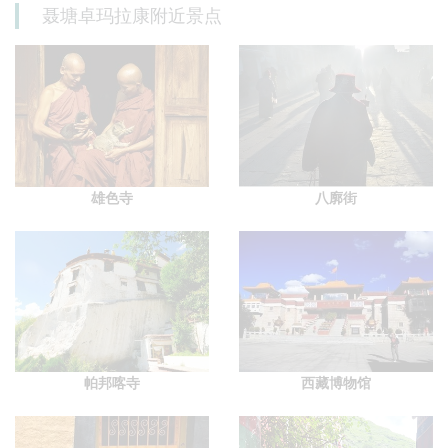
聂塘卓玛拉康附近景点
雄色寺
八廓街
帕邦喀寺
西藏博物馆