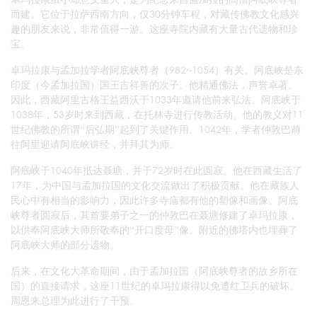
而建。它位于拉萨西南方向，仅30分钟车程，对藏传佛教文化感兴
趣的朋友来说，非常值得一游。这座寺院内藏有大量古代遗物和珍
宝。
卓玛拉康与孟加拉学者阿底峡尊者（982~1054）有关。阿底峡是东
印度（今孟加拉国）国王吉祥善的次子。他精通佛法，声誉卓著。
因此，西藏阿里古格王益西沃于1033年邀请他前来弘法。阿底峡于
1038年，53岁时来到西藏，在托林寺进行传教活动。他的教义对11
世纪佛教的所谓“后弘期”起到了关键作用。1042年，学者仲敦巴前
往阿里迎请阿底峡讲经，并拜其为师。
阿底峡于1040年抵达聂塘，并于72岁时在此圆寂。他在西藏生活了
17年，为中国与孟加拉国的文化交流做出了积极贡献。他在藏族人
民心中有相当的影响力，因此许多寺庙都有他的塑像和画像。阿底
峡尊者圆寂后，其首要弟子之一的仲敦巴在聂塘修建了卓玛拉康，
以供奉阿底峡大师所敬奉的“开口度母”像。附近的佛塔内也埋葬了
阿底峡大师的部分遗物。
后来，在文化大革命期间，由于孟加拉国（阿底峡尊者的故乡所在
国）的直接请求，这座11世纪的卓玛拉康得以免遭红卫兵的破坏。
周恩来总理为此进行了干预。