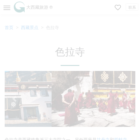
大西藏旅游 ®
联系
首页
西藏景点
色拉寺
色拉寺
色拉寺是西藏格鲁派三大寺院之一，另外两座是
甘丹寺
和
哲蚌寺
。