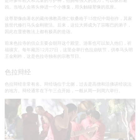
是许多年轻人和儿童的守护神，他拥有强大的法力，可以驱邪避
凶。当地人会将头伸进一个小佛龛，用头触碰塑像的底座。
这尊塑像由著名的藏传佛教高僧仁钦桑格于15世纪中期创作，其家
族世代修行马头金刚密法。后来，这位大师成为了宗喀巴的弟子，
因此在显密教法上都有极高的造诣。
前来色拉寺的信众主要会朝拜这个殿堂。游客也可以加入他们，祈
福禳灾。每年藏历12月27日，这里会举行色拉崩钦节，供奉马头明
王金刚杵，这是色拉寺独有的宗教节日。
色拉辩经
色拉辩经非常有名。辩经场位于北侧，过去是高僧和活佛讲经说法
的地方。辩经通常在下午三点开始，一般从周一到周六举行。