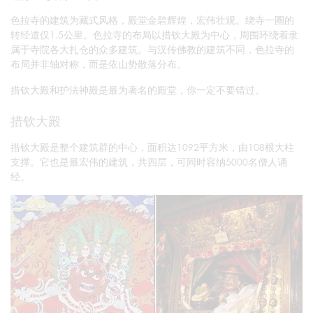
色拉寺的建筑为藏式风格，殿堂金碧辉煌，宏伟壮观。绕寺一圈的
转经道仅1.5公里。色拉寺的布局以措钦大殿为中心，周围环绕着隶
属于寺院各大扎仓的众多建筑。与汉传佛教的建筑不同，色拉寺的
布局并非轴对称，而是依山势散落分布。
措钦大殿和护法神殿是最为著名的殿堂，你一定不要错过。
措钦大殿
措钦大殿是整个建筑群的中心，面积达1092平方米，由108根大柱
支撑。它也是最宏伟的建筑，共四层，可同时容纳5000名僧人诵
经。