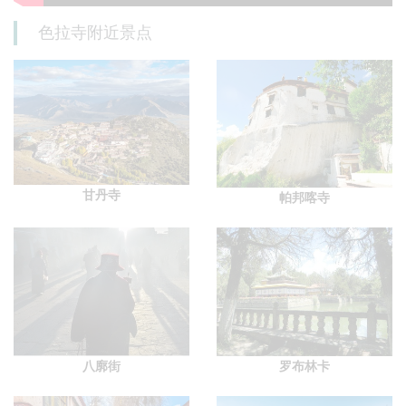
色拉寺附近景点
甘丹寺
帕邦喀寺
八廓街
罗布林卡