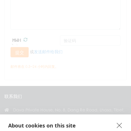
或
发送邮件给我们
提交
邮件将在 0.5~24 小时内回复。
联系我们
Dava Private House, No. 8, Dang Re Road, Lhasa, Tibet,
China
About cookies on this site
+86 18583346229