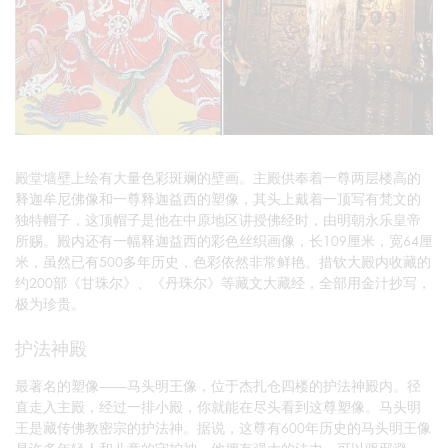
殿堂墙壁上绘有大量色彩斑斓的壁画。主殿供奉着一尊两层楼高的
释迦牟尼佛像和一尊释迦益西的塑像，其头上戴着一顶写有梵文的
独特帽子，这顶帽子是他在中原地区讲授佛经时，由明朝永乐皇帝
所赐。殿内还有一幅释迦益西的彩色丝织画像，长109厘米，宽64厘
米，虽然已有500多年历史，色彩依然非常鲜艳。措钦大殿内收藏的
约200部《甘珠尔》、《丹珠尔》等藏文大藏经，全部用金汁抄写，
极为珍贵。
护法神殿
最著名的塑像——马头明王像，位于杰扎仓四楼的护法神殿内。径
直走入主殿，经过一排小殿，你就能在尽头看到这尊塑像。马头明
王是藏传佛教密宗的护法神。据说，这尊有600年历史的马头明王像