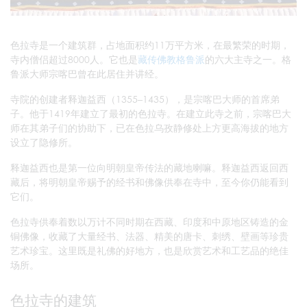
色拉寺是一个建筑群，占地面积约11万平方米，在最繁荣的时期，
寺内僧侣超过8000人。它也是
藏传佛教格鲁派
的六大主寺之一。格
鲁派大师宗喀巴曾在此居住并讲经。
寺院的创建者释迦益西（1355–1435），是宗喀巴大师的首席弟
子。他于1419年建立了最初的色拉寺。在建立此寺之前，宗喀巴大
师在其弟子们的协助下，已在色拉乌孜静修处上方更高海拔的地方
设立了隐修所。
释迦益西也是第一位向明朝皇帝传法的藏地喇嘛。释迦益西返回西
藏后，将明朝皇帝赐予的经书和佛像供奉在寺中，至今你仍能看到
它们。
色拉寺供奉着数以万计不同时期在西藏、印度和中原地区铸造的金
铜佛像，收藏了大量经书、法器、精美的唐卡、刺绣、壁画等珍贵
艺术珍宝。这里既是礼佛的好地方，也是欣赏艺术和工艺品的绝佳
场所。
色拉寺的建筑