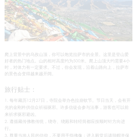
爬上背景中的乌孜山顶，你可以饱览拉萨市的全景。这里是登山爱
好者的热门地点。山的相对高度约为500米。爬上山顶大约需要4小
时，对体力有一定要求。不过，你会发现，沿着山路向上，拉萨市
的景色会变得越来越开阔。
旅行贴士：
每年藏历12月27日，寺院会举办色拉崩钦节。节日当天，会有开
光的金刚杵供信众祈福驱邪。许多信徒会参与法事，游客也可以前
来祈求驱邪避凶。
遵循藏传佛教传统，绕寺、绕殿和转经筒都应按顺时针方向进
行。
尊重当地人民的信仰，不要用手指佛像；进入殿堂后请脱帽并保