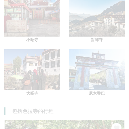
小昭寺
哲蚌寺
大昭寺
尼木吞巴
包括色拉寺的行程