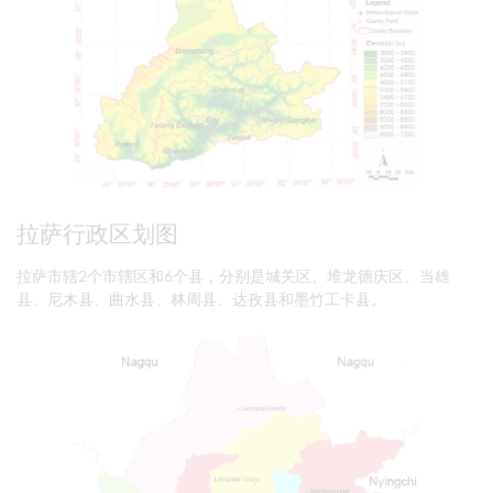
拉萨行政区划图
拉萨市辖2个市辖区和6个县，分别是城关区、堆龙德庆区、当雄
县、尼木县、曲水县、林周县、达孜县和墨竹工卡县。