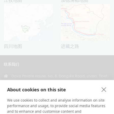
四川地图
进藏之路
联系我们
Dava Private House, No. 8, Dang Re Road, Lhasa, Tibet,
China
About cookies on this site
+86 18583346229
inquiry@greattibettour.com
We use cookies to collect and analyse information on site
performance and usage, to provide social media features
and to enhance and customise content and
与我们联系