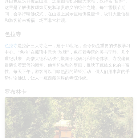
其白色建筑群覆盖山坡，远望如堆积的巨大米堆，故得名“哲蚌”。
这里是了解佛教辉煌历史和珍贵教义的绝佳之地。每年雪顿节期
间，会举行晒佛仪式，在山坡上展示巨幅佛像唐卡，吸引大量信徒
和游客前来祈福，场面非常壮观。
色拉寺
色拉寺
是拉萨三大寺之一，建于15世纪，至今仍是重要的佛教学习
中心。“色拉”在藏语中意为“玫瑰”，象征着寺院的美与宁静。几个
世纪以来，高僧大德和活佛们聚集于此研习和辩论佛学。寺院建筑
群装饰着宏伟的殿堂、佛堂和生动的壁画，反映了藏族文化的丰富
性。每天下午，游客可以目睹热烈的辩经活动，僧人们用丰富的手
势讨论佛法，让人一窥西藏深厚的寺院传统。
罗布林卡