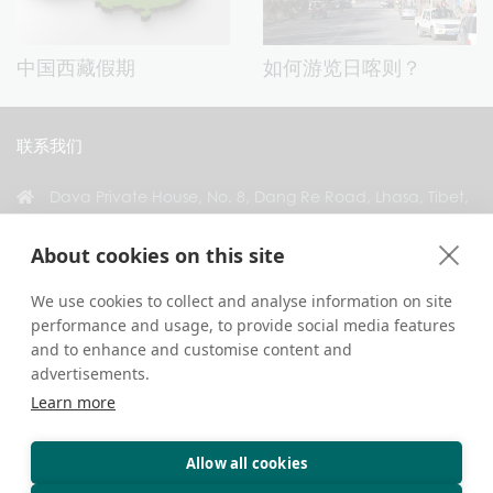
中国西藏假期
如何游览日喀则？
联系我们
Dava Private House, No. 8, Dang Re Road, Lhasa, Tibet,
China
About cookies on this site
+86 18583346229
inquiry@greattibettour.com
We use cookies to collect and analyse information on site
performance and usage, to provide social media features
与我们联系
and to enhance and customise content and
advertisements.
Learn more
Allow all cookies
版权 © 2026. 版权所有.
隐私政策
联系我们
旅行贴士