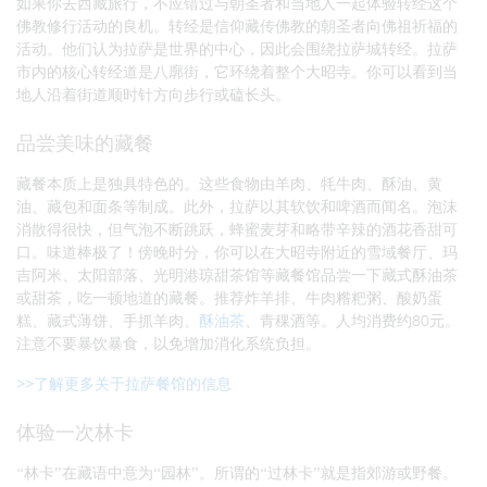
如果你去西藏旅行，不应错过与朝圣者和当地人一起体验转经这个
佛教修行活动的良机。转经是信仰藏传佛教的朝圣者向佛祖祈福的
活动。他们认为拉萨是世界的中心，因此会围绕拉萨城转经。拉萨
市内的核心转经道是八廓街，它环绕着整个大昭寺。你可以看到当
地人沿着街道顺时针方向步行或磕长头。
品尝美味的藏餐
藏餐本质上是独具特色的。这些食物由羊肉、牦牛肉、酥油、黄
油、藏包和面条等制成。此外，拉萨以其软饮和啤酒而闻名。泡沫
消散得很快，但气泡不断跳跃，蜂蜜麦芽和略带辛辣的酒花香甜可
口。味道棒极了！傍晚时分，你可以在大昭寺附近的雪域餐厅、玛
吉阿米、太阳部落、光明港琼甜茶馆等藏餐馆品尝一下藏式酥油茶
或甜茶，吃一顿地道的藏餐。推荐炸羊排、牛肉糌粑粥、酸奶蛋
糕、藏式薄饼、手抓羊肉、
酥油茶
、青稞酒等。人均消费约80元。
注意不要暴饮暴食，以免增加消化系统负担。
>>了解更多关于拉萨餐馆的信息
体验一次林卡
“林卡”在藏语中意为“园林”。所谓的“过林卡”就是指郊游或野餐。