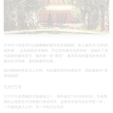
罗布林卡
曾是历代达赖喇嘛的夏宫和皇家园林。有人称其为“拉萨的
颐和园”。这座园林非常独特，不仅具有藏文化的风格，还融合了清
代园林的建筑技艺。园内有一座“新宫”，兼具寺庙的建筑特色和宫
殿的艺术风格，显得典雅而别致。
园内植物种类多达上百种，包括藏绣球等珍稀花卉，因此被称为“高
原植物园”。
扎叶巴寺
扎叶巴寺
是西藏四大隐修地之一，拥有超过1500年的历史。寺庙周
围的山洞里至今仍有修行者在闭关。这里的寺庙与岩石浑然一体；
一半建筑嵌入山中，另一半则凸出在外。