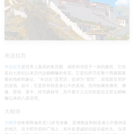
布达拉宫
布达拉宫
是世界上最高的集宫殿、城堡和寺院于一体的建筑。它也
是自七世纪以来历代达赖喇嘛的冬宫。它是拉萨乃至整个西藏最重
要的地标和象征。“布达拉”是梵语，也译为“普陀”，原指观音菩萨
的道场。如今，它是所有朝圣者心中的圣地。宫内收藏有佛塔、佛
像、壁画、唐卡、经书典籍等，其中最引人注目的是自五世达赖喇
嘛以来的八座灵塔。
大昭寺
大昭寺
供奉着释迦牟尼12岁等身像，是佛教徒和朝圣者心中最神圣
的地方。在大昭寺前的广场上，有许多虔诚的信徒在磕长头。当清