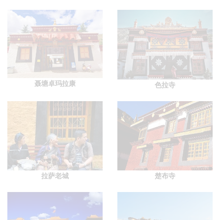
聂塘卓玛拉康
色拉寺
拉萨老城
楚布寺