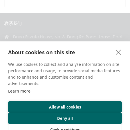
联系我们
Dava Private House, No. 8, Dang Re Road, Lhasa, Tibet,
China
About cookies on this site
+86 18583346229
inquiry@greattibettour.com
We use cookies to collect and analyse information on site
performance and usage, to provide social media features
与我们联系
and to enhance and customise content and
advertisements.
Learn more
Allow all cookies
版权 © 2026. 版权所有.
隐私政策
联系我们
旅行贴士
Deny all
Cookie settings