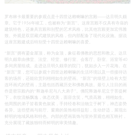
罗布林卡最重要的参观点是十四世达赖喇嘛的宫殿——达旦明久颇
章。它于1956年竣工，也被称为“新宫”。这座宫殿不仅具有寺庙的
建筑特色，还兼具宫殿和别墅的艺术风格，比其他宫殿更加宏伟雅
致。外观是双层藏式建筑的风格，但内部配备了现代化设施。据说
这座宫殿建成后特别受十四世达赖喇嘛的喜爱。
“新宫”拥有鎏金屋顶，称为金顶，象征着佛教的思想和教义。达旦
明久颇章由佛堂、法堂、经堂、修行室、会客厅、卧室、浴室等40
多间房屋组成。走进达旦明久颇章的院门，犹如步入一片花海。在
“新宫”里，您可以参观十四世达赖喇嘛的生活环境以及一些接待访
客的场所，还能欣赏到栩栩如生的壁画。“新宫”的墙壁上绘有大型
连环画式的壁画，主题包括西藏历史和佛教典故。最引人注目的画
作是密宗殿内的“释迦牟尼与八大弟子”。佛陀释迦牟尼立于菩提树
下，衣纹流畅飘逸，体态优美，面容含笑，气质高雅，栩栩如生。
他周围的弟子皆着黄色袈裟，手持经卷和法物立于树下，神态姿势
各异。这些壁画与前厅、窗廊的装饰相得益彰，生动舒适，展现出
鲜明的地域风格和特色。内部的壁画装饰与室外景观也相互映衬，
充分展现了藏族独特而鲜明的审美情趣。