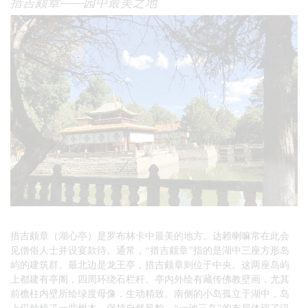
措吉颇章——园中最美之地
措吉颇章（湖心亭）是罗布林卡中最美的地方。达赖喇嘛常在此会
见僧俗人士并设宴款待。通常，“措吉颇章”指的是湖中三座方形岛
屿的建筑群。最北边是龙王亭，措吉颇章则位于中央。这两座岛屿
上都建有亭阁，四周环绕石栏杆。亭内外绘有藏传佛教壁画，尤其
前檐柱内壁所绘绿度母像，生动精致。南侧的小岛孤立于湖中，岛
上仅种植了一些树木，保持自然风貌。“一池三岛”的布局体现了汉