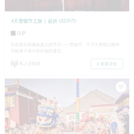
4天雪顿节之旅 | 起价 USD970
拉萨
向您展示西藏最盛大的节日——雪顿节。千万不要错过瞻仰
巨幅唐卡展示和祈福的盛况。
私人定制游
查看详情