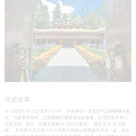
历史沿革
自18世纪80年代起直至1959年，罗布林卡一直是历代达赖喇嘛的夏
宫。当夏季炎热时，达赖喇嘛们便移居此处避暑、处理政务并举行
宗教活动。因此，它通常被称为“拉萨的夏宫”，藏语意为“宝贝园
林”。罗布林卡宫主要与十三世和十四世达赖喇嘛联系在一起，现在