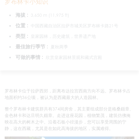
罗布林卡小知识
海拔 :
3,650 m (11,975 ft)
位置 :
中国西藏自治区拉萨市城关区罗布林卡路21号
类型 :
皇家园林，历史建筑，世界遗产地
最佳旅行季节 :
夏秋两季
可做的事情 :
欣赏皇家园林景观和藏式宫殿
罗布林卡位于拉萨西郊，距离布达拉宫西南方向不远。罗布林卡占
地面积约36公顷，被认为是西藏最大的人造园林。
整个罗布林卡建筑群共有374间房舍，其主要组成部分是格桑颇章、
金色林卡和达旦明久颇章。走进这座花园，植物繁茂，建筑仿佛掩
映在高大的树木之中。沿着石板小径漫步，您可以享受周围的宁
静，这在西藏，尤其是在如此高海拔的地区，实属难得。