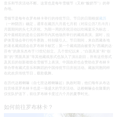
音乐和节庆活动不断。这里也是每年雪顿节（又称“酸奶节”）的举
办地。
雪顿节是每年在罗布林卡举行的传统节日。节日的日期根据
藏历
（一种阴历）确定，通常在藏历六月底七月初（对应公历7月/8月）
月圆期间的头七天庆祝。为期一周的庆祝活动以吃喝宴乐为标志，
其中最精彩的是在公园和市内其他场所举行的藏戏表演。届时，拉
萨体育场会举行牦牛赛跑，特别吸引人。节日期间，来自西藏各地
的著名藏戏团会在罗布林卡献艺；第一个藏戏团由被誉为“西藏的达·
芬奇”的唐东杰布于15世纪创立。几个世纪以来，“白面具派”和“创
新”的“黑面具派”等其他藏戏形式也加入了演出剧目，所有这些形式
及其后的创新都曾在雪顿节上表演。中国政府也会赞助在罗布林卡
举办带有藏式音乐和舞蹈的中国传统节日庆祝活动。藏族同胞同样
在此欢庆传统节日，载歌载舞。
在历代达赖喇嘛（自七世达赖喇嘛起）执政时期，他们每年从布达
拉宫移居罗布林卡也是一项盛大的节庆活动。达赖喇嘛会在隆重的
仪仗队护送下，前往罗布林卡度过六个月的夏季时光。
如何前往罗布林卡？