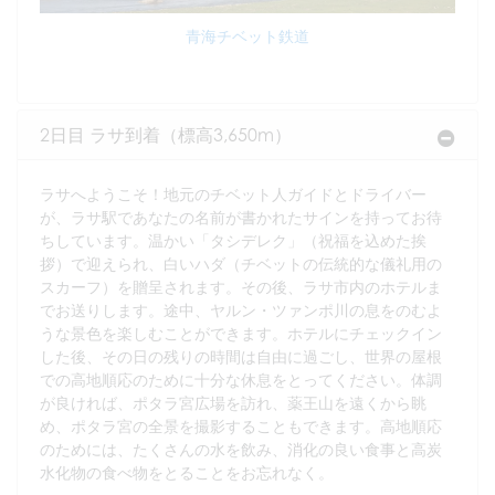
青海チベット鉄道
2日目 ラサ到着（標高3,650m）
ラサへようこそ！地元のチベット人ガイドとドライバー
が、ラサ駅であなたの名前が書かれたサインを持ってお待
ちしています。温かい「タシデレク」（祝福を込めた挨
拶）で迎えられ、白いハダ（チベットの伝統的な儀礼用の
スカーフ）を贈呈されます。その後、ラサ市内のホテルま
でお送りします。途中、ヤルン・ツァンポ川の息をのむよ
うな景色を楽しむことができます。ホテルにチェックイン
した後、その日の残りの時間は自由に過ごし、世界の屋根
での高地順応のために十分な休息をとってください。体調
が良ければ、ポタラ宮広場を訪れ、薬王山を遠くから眺
め、ポタラ宮の全景を撮影することもできます。高地順応
のためには、たくさんの水を飲み、消化の良い食事と高炭
水化物の食べ物をとることをお忘れなく。