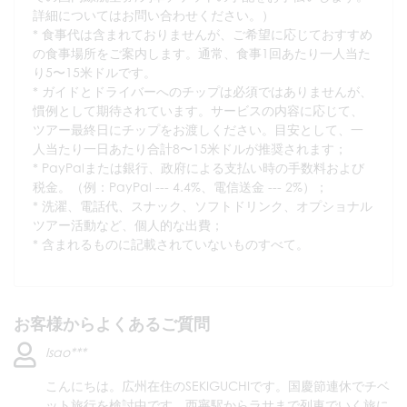
詳細についてはお問い合わせください。）
食事代は含まれておりませんが、ご希望に応じておすすめ
の食事場所をご案内します。通常、食事1回あたり一人当た
り5〜15米ドルです。
ガイドとドライバーへのチップは必須ではありませんが、
慣例として期待されています。サービスの内容に応じて、
ツアー最終日にチップをお渡しください。目安として、一
人当たり一日あたり合計8〜15米ドルが推奨されます；
PayPalまたは銀行、政府による支払い時の手数料および
税金。（例：PayPal --- 4.4%、電信送金 --- 2%）；
洗濯、電話代、スナック、ソフトドリンク、オプショナル
ツアー活動など、個人的な出費；
含まれるものに記載されていないものすべて。
お客様からよくあるご質問
Isao***
こんにちは。広州在住のSEKIGUCHIです。国慶節連休でチベ
ット旅行を検討中です。西寧駅からラサまで列車でいく旅に