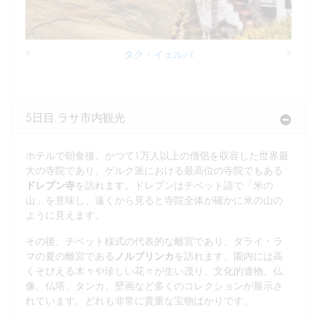
タク・イェルパ
Previous
Next
5日目 ラサ市内観光
ホテルで朝食後、かつて1万人以上の僧侶を収容した世界最
大の寺院であり、ゲルク派における最高位の寺院でもある
ドレプン寺
を訪れます。ドレプンはチベット語で「米の
山」を意味し、遠くから見ると寺院全体が確かに米の山の
ように見えます。
その後、チベット様式の代表的な離宮であり、ダライ・ラ
マの夏の離宮である
ノルブリンカ
を訪れます。園内には高
くそびえる木々や珍しい花々が生い茂り、文化的遺物、仏
像、仏塔、タンカ、壁画など多くのコレクションが展示さ
れています。どれも非常に貴重な宝物ばかりです。