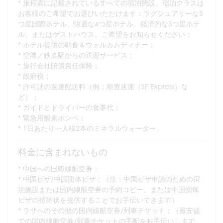
旅程表に記載されているすべての宿泊施設。宿泊クラスは
お客様のご希望でお選びいただけます：ラグジュアリーな5
つ星国際ホテル、快適な4つ星ホテル、経済的な3つ星ホテ
ル、またはゲストハウス。ご希望をお知らせください；
ホテル提供の朝食＆ウェルカムディナー；
空港／鉄道駅からの送迎サービス；
旅行会社賠償責任保険；
政府税；
許可証の速達配送料（例：順豊速運（SF Express）な
ど）；
ガイドとドライバーの食事代；
緊急用酸素ボンベ；
1日あたり一人様2本のミネラルウォーター。
料金に含まれないもの
中国への国際線航空券；
中国ビザ/中国団体ビザ；（注：中国ビザ申請のための宿
泊施設または国内線航空券の予約コピー、または中国団体
ビザの招待状を提供することでお手伝いできます）
ラサへのその他の国内線航空券/列車チケット；（最安値
での国内線航空券/列車チケットの手配をお手伝いします。