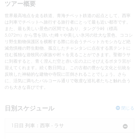
ツアー概要
世界最高地点を走る鉄道、青海チベット鉄道の起点として、西寧
は列車でチベットへ旅行する旅行者にとって最も近い都市です。
また、最も美しい景色の区間でもあり、タングラ峠（標高
5,072m）から雪を頂いた峰々や美しい氷河の壮大な景色、ココシ
リ野生動物保護区を横断する際に出会うチベットカモシカなど絶
滅危惧種の野生動物、孤立したチャンタンに点在する黒テントに
住む孤独な遊牧民の家族や村々を見ることができます。聖都ラサ
に到着すると、青く澄んだ空と赤い丘の上にそびえるポタラ宮が
迎えてくれます。続く数日間は、この古都の豊かな文化と伝統を
反映した神秘的な建物や寺院に圧倒されることでしょう。さら
に、活気に満ちたバルコール通りで敬虔な巡礼者たちと触れ合う
のも大きな喜びです。
日別スケジュール
閉じる
1日目 列車：西寧 - ラサ