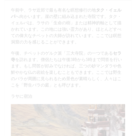
午前中、ラサ近郊で最も有名な瞑想修行の地
タク・イェル
パ
へ向かいます。崖の壁に組み込まれた寺院です。タク・
イェルパは、ラサの「生命の樹」または精神的軸として描
かれています。この地には強い霊力があり、ほとんどすべ
ての偉大なチベットの大師が訪れています。ここでは瞑想
洞窟の力を感じることができます。
午後、チベットのゲルク派「三大寺院」の一つである
セラ
寺
を訪れます。僧侶たちは午後3時から5時まで問答を行い
ます。もし問答が好みでなければ、三つの砂マンダラや色
鮮やかな仏の岩絵を楽しむこともできます。ここでは野生
のバラが周囲に見られるため景色が素晴らしく、人々はこ
こを「野生バラの庭」とも呼びます。
ラサに宿泊