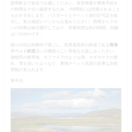
西寧駅まで各自でお越しください。保安検査や乗車手続き
の時間を十分に確保するため、1時間前には到着されること
をおすすめします。パスポートとチベット旅行許可証を提
示し、有人確認レーンからお進みください。西寧からラサ
への列車は毎日運行しており、所要時間は約22時間、距離
は1,960kmです。
残りの日は列車内で過ごし、世界最高所の鉄道である
青海
チベット鉄道
沿いの素晴らしい景色をお楽しみください。
遊牧民の牧草地、サファイアのような湖、ヤギやヤクの群
れ、雪を頂いた山々など、青海チベット高原の見事な自然
景観が見られます。
車中泊