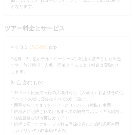
となります。
ツアー料金とサービス
USD880
料金目安
p/p
2名様・3つ星ホテル・ローシーズン利用を基準とした料金
です。旅行時期、人数、宿泊クラスにより料金は変動いた
します。
料金含むもの
チベット観光局発行の入域許可証（入蔵証）およびその他
チベット入域に必要なすべての許可証；
西寧からラサまでのソフトスリーパー（軟臥）車両；
旅程表に記載されているすべての観光スポットの入場料；
経験豊富な現地英語ガイド；
旅程に応じたグループ人数＆季節に適した旅行認可車両
（ガソリン代・駐車場代込み）；