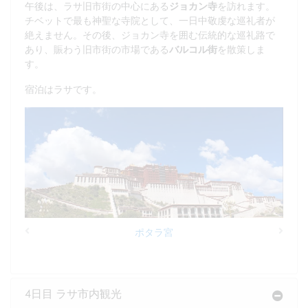
午後は、ラサ旧市街の中心にある
ジョカン寺
を訪れます。
チベットで最も神聖な寺院として、一日中敬虔な巡礼者が
絶えません。その後、ジョカン寺を囲む伝統的な巡礼路で
あり、賑わう旧市街の市場である
バルコル街
を散策しま
す。
宿泊はラサです。
ポタラ宮
Previous
Next
4日目 ラサ市内観光