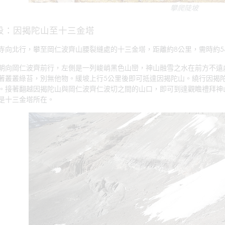
攀爬陡坡
段：因揭陀山至十三金塔
寺向北行，攀至岡仁波齊山腰裂縫處的十三金塔，距離約8公里，需時約5
朝向岡仁波齊前行，左側是一列峻峭黑色山巒，神山融雪之水在前方不遠
著叢叢綠苔，別無他物。緩坡上行5公里後即可抵達因揭陀山。繞行因揭
。接著翻越因揭陀山與岡仁波齊仁波切之間的山口，即可到達觀瞻禮拜神
是十三金塔所在。