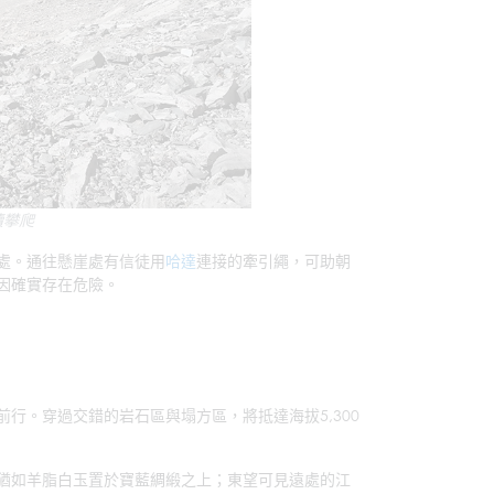
續攀爬
處。通往懸崖處有信徒用
哈達
連接的牽引繩，可助朝
因確實存在危險。
行。穿過交錯的岩石區與塌方區，將抵達海拔5,300
猶如羊脂白玉置於寶藍綢緞之上；東望可見遠處的江