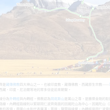
齊是
藏傳佛教
四大神山之一，也被印度教、藏傳佛教、西藏原生宗教——
西藏、印度、尼泊爾等地的眾多信徒前來朝聖。
線分為
外轉經
與內轉經。佛教認為
岡底斯山
是萬山之尊，是勝樂金剛的駐
路線。內轉經路線則以緊鄰岡仁波齊南面的因揭陀山為中心。因揭陀山（海
者的首領，周圍山水則代表羅漢、菩提、聲聞與緣覺。內轉經是岡仁波齊