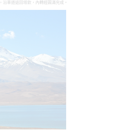
，沿車道返回塔欽，內轉經圓滿完成。