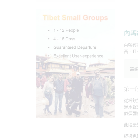
內轉
內轉經
高。且
路
第一
從塔欽
邃水聲
似須彌
此段最
經過色