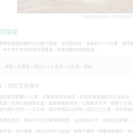
因揭陀山象徵十六尊者的首
經路線
實際是圍繞因揭陀山的繞行路線。從塔欽出發，全長約26-27公里，通常需
一年中有半年步道被冰雪覆蓋，危險係數也相對較高。
線：塔欽→色龍寺→埡口→十三金塔→江扎寺→塔欽
段：塔欽至色龍寺
到色龍寺距離4.5公里，可駕車或徒步前往。從塔欽鎮東端的
瑪尼牆
出發
迴盪，右側山坡綠草如茵，點綴著幾處
經幡
。山路起伏不大，輕鬆行走兩
座的精巧寺院——江扎寺。取左側道路沿河岸小徑前行三公里，即可抵達
難處在渡河。看似不大的河灘實際寬闊，水流湍急冰冷，深度可及膝蓋。
龍寺旁一排白塔後，眼前出現巨大陡坡，需費力攀爬。隨著視野變化，神