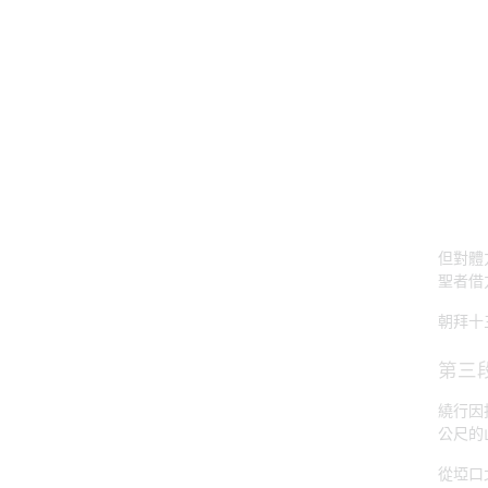
但對體
聖者借
朝拜十
第三
繞行因
公尺的
從埡口