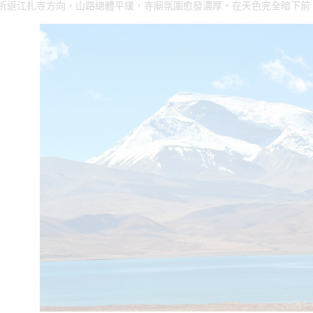
折返江扎寺方向，山路總體平緩，寺廟氛圍愈發濃厚。在天色完全暗下前