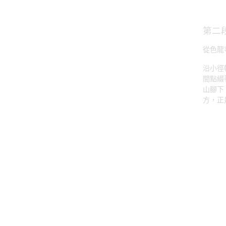
第二
從色龍
沿小徑
間點綴
山腳下
方，正