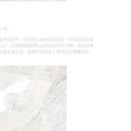
小時。
處奔流而下，在右側山谷中潺潺流淌。小徑兩側石塊
陀山，沿西側繼續朝神山方向徒步約1小時，將抵達神
山最莊嚴之處。這裡可見懸崖上佈滿五彩經幡的地