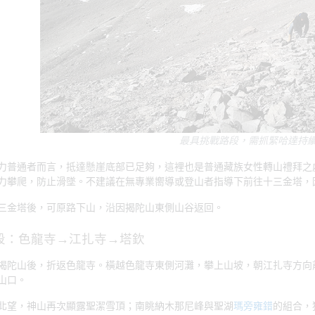
最具挑戰路段，需抓緊哈達持
力普通者而言，抵達懸崖底部已足夠，這裡也是普通藏族女性轉山禮拜之
力攀爬，防止滑墜。不建議在無專業嚮導或登山者指導下前往十三金塔，
三金塔後，可原路下山，沿因揭陀山東側山谷返回。
段：色龍寺→江扎寺→塔欽
揭陀山後，折返色龍寺。橫越色龍寺東側河灘，攀上山坡，朝江扎寺方向前
山口。
北望，神山再次顯露聖潔雪頂；南眺納木那尼峰與聖湖
瑪旁雍錯
的組合，