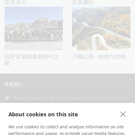
达古冰川
安多藏区
拉萨至加德满都骑行之
川藏公路 - 南线与北线
旅
联系我们
Dava Private House, No. 8, Dang Re Road, Lhasa, Tibet,
China
About cookies on this site
+86 18583346229
inquiry@greattibettour.com
We use cookies to collect and analyse information on site
performance and usage, to provide social media features