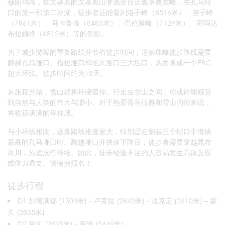
穆朗玛峰，在戈基奥的戈基奥山脊观景台近观卓奥友峰。在孔马垭
口的第一和第二冰湖，徒步者还能看到洛子峰（8516米）、努子峰
（7861米）、马卡鲁峰（8485米）、巴伦策峰（7129米）、阿玛达
布拉姆峰（6812米）等的倒影。
为了减少游客的重复路线并节省徒步时间，这条珠峰徒步路线需要
翻越孔马垭口、措拉垭口和伦久垭口三大垭口，从而形成一个EBC
超大环线。徒步时间约为18天。
从旅程开始，雪山就将环绕着你。行走在雪山之间，你或许能感受
到自然与人类的伟大与渺小。对于热爱喜马拉雅和雪山的你来说，
将收获满满的幸福感。
与小环线相比，这条路线难度更大，特别是在翻越三个垭口中海拔
最高的孔马垭口时。翻越垭口并快速下降后，徒步者需要穿越昆布
冰川，沿途没有补给。因此，徒步经验不足的人容易发生高原反应
或体力透支。请谨慎报名！
徒步行程
D1 加德满都 (1300米) - 卢克拉 (2840米) - 法克定 (2610米) – 蒙
久 (2835米)
D2 蒙久 (2835米) - 南池 (3440米)