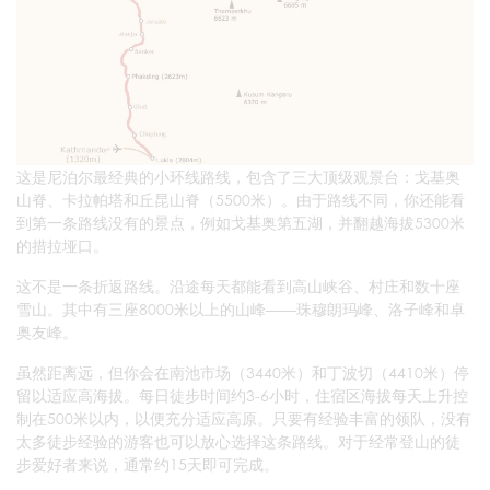
这是尼泊尔最经典的小环线路线，包含了三大顶级观景台：戈基奥
山脊、卡拉帕塔和丘昆山脊（5500米）。由于路线不同，你还能看
到第一条路线没有的景点，例如戈基奥第五湖，并翻越海拔5300米
的措拉垭口。
这不是一条折返路线。沿途每天都能看到高山峡谷、村庄和数十座
雪山。其中有三座8000米以上的山峰——珠穆朗玛峰、洛子峰和卓
奥友峰。
虽然距离远，但你会在南池市场（3440米）和丁波切（4410米）停
留以适应高海拔。每日徒步时间约3-6小时，住宿区海拔每天上升控
制在500米以内，以便充分适应高原。只要有经验丰富的领队，没有
太多徒步经验的游客也可以放心选择这条路线。对于经常登山的徒
步爱好者来说，通常约15天即可完成。