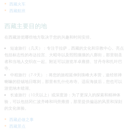
西藏火车
西藏航班
西藏主要目的地
在西藏游览哪些地方取决于您的兴趣和时间安排。
短途旅行（几天）：专注于拉萨，西藏的文化和宗教中心。亮点
包括标志性的布达拉宫、大昭寺以及熙熙攘攘的八廓街，那里朝圣
者和当地人交织在一起。附近可以游览羊卓雍措、甘丹寺和扎叶巴
寺。
中程旅行（7-9天）：将您的旅程延伸到珠峰大本营，途经班禅
喇嘛的驻锡地日喀则，那里有扎什伦布寺。适应海拔后，您也可以
游览纳木错湖。
长途旅行（10天以上）或深度游：为了更深入的探索和精神体
验，可以包括冈仁波齐峰和玛旁雍措，那里提供偏远的风景和深刻
的文化体验。
西藏必做之事
西藏景点