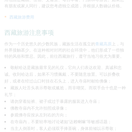
有朋友或家人同行，建议您考虑独立成团，并根据人数确认价格。
西藏旅游费用
西藏旅游注意事项
作为一个历史悠久的少数民族，藏族生活在孤立的
青藏高原
上，与
外界接触甚少。在这种相对封闭的社会环境中，他们形成了一些独
特的风俗和禁忌。因此，前往西藏旅行，遵守当地习俗尤为重要。
敬献哈达是藏族最常见的礼仪，它向人们表达欢迎、真诚和忠
诚。收到哈达后，如果不习惯佩戴，不要随意放置。可以折叠收
好，或者在经过山口时挂在石头上，进入寺庙时献给佛像；
藏族人吐舌头表示尊敬或尴尬，而非嘲笑。而双手合十也是一种
礼节；
请勿穿着短裤、裙子或过于暴露的服装进入寺庙；
佛教寺庙内不允许拍照或录像；
参观佛寺应按从左到右的方向；
在寺庙内，不要轻率地讨论诸如"达赖喇嘛"等敏感话题；
当主人倒茶时，客人必须双手捧茶碗，身体前倾以示尊敬；