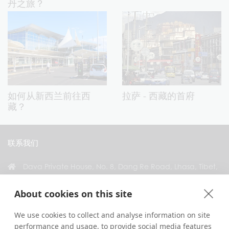
丹之旅？
如何从新西兰前往西
拉萨 - 西藏的首府
藏？
联系我们
Dava Private House, No. 8, Dang Re Road, Lhasa, Tibet,
China
About cookies on this site
+86 18583346229
inquiry@greattibettour.com
We use cookies to collect and analyse information on site
performance and usage, to provide social media features