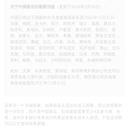
关于中国签证的最新消息
（更新于2026年5月20日）：
中国已将以下国家的30天免签政策延长至2026年12月31日：
法国、德国、意大利、荷兰、西班牙、瑞士、瑞典、爱尔兰、
匈牙利、奥地利、比利时、卢森堡、澳大利亚、新西兰、英
国、加拿大、波兰、葡萄牙、希腊、塞浦路斯、斯洛文尼亚、
斯洛伐克、挪威、芬兰、丹麦、冰岛、摩纳哥、列支敦士登、
安道尔、韩国、保加利亚、罗马尼亚、克罗地亚、黑山、北马
其顿、马耳他、爱沙尼亚、拉脱维亚、日本、巴西、阿根廷、
智利、秘鲁、乌拉圭、沙特阿拉伯、阿曼、科威特和巴林。
此外，文莱、马来西亚、新加坡、泰国和俄罗斯的公民也可以
享受免签入境中国，停留时间最长30天。俄罗斯公民的免签
政策有效期至2027年12月31日。
还有另一个关键因素。如果你是从尼泊尔进入西藏，那么你需要的
是
中国团签
，而不是中国签证。目前团签需要至少4名参与者。然
而，这对许多旅行者来说仍然看起来复杂且令人困惑。下面这张图
可以让它变得简单易懂。