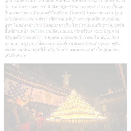
ลุกของพุทธศาสนาแบบทิเบต ซึ่งเป็นส่วนหนึ่งของเทศกาลอธิษฐานโม
ลัม วันสุดท้ายของการรำลึกถึงปาฏิหาริย์ของพระพุทธเจ้า และเป็นจุด
สิ้นสุดของการเฉลิมฉลองปีใหม่ทิเบต (โลซาร์) ในช่วงกลางวัน ผู้คน
จะไปวัดและอารามต่างๆ เพื่อสวดมนต์บูชาพระพุทธเจ้าและจุดโคม
บูชา ในตอนกลางวัน; ในตอนกลางคืน โคมไฟเนยนับพันดวงจะถูกจุด
ขึ้นที่ด้านหน้า
วัดโจคัง
รวมถึงบนถนนบาร์กอร์ในลhasa มีรูปภาพ
สีสันสดใสของเทพเจ้า รูปบุคคล นกและสัตว์ป่า ดอกไม้ ต้นไม้ ฯลฯ
หลากหลายรูปแบบ ตั้งแต่ขนาดไม่กี่เซนติเมตรไปจนถึงสูงหลายชั้น
บรรยากาศอันอบอุ่นนี้เป็นสัญลักษณ์ของเทศกาลอันยิ่งใหญ่เทศกาล
หนึ่งในทิเบต