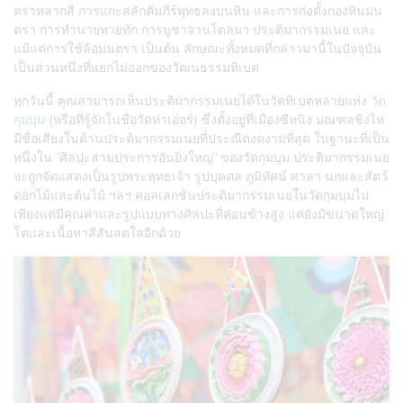
ตราหลากสี การแกะสลักคัมภีร์พุทธลงบนหิน และการก่อตั้งกองหินมน
ตรา การทำนายทายทัก การบูชาจานโดลมา ประติมากรรมเนย และ
แม้แต่การใช้ล้อมนตรา เป็นต้น ลักษณะทั้งหมดที่กล่าวมานี้ในปัจจุบัน
เป็นส่วนหนึ่งที่แยกไม่ออกของวัฒนธรรมทิเบต
ทุกวันนี้ คุณสามารถเห็นประติมากรรมเนยได้ในวัดทิเบตหลายแห่ง
วัด
กุมบุม
(หรือที่รู้จักในชื่อวัดท่าเอ่อร์) ซึ่งตั้งอยู่ที่เมืองซีหนิง มณฑลชิงไห่
มีชื่อเสียงในด้านประติมากรรมเนยที่ประณีตงดงามที่สุด ในฐานะที่เป็น
หนึ่งใน "ศิลปะสามประการอันยิ่งใหญ่" ของวัดกุมบุม ประติมากรรมเนย
จะถูกจัดแสดงเป็นรูปพระพุทธเจ้า รูปบุคคล ภูมิทัศน์ ศาลา นกและสัตว์
ดอกไม้และต้นไม้ ฯลฯ คอลเลกชันประติมากรรมเนยในวัดกุมบุมไม่
เพียงแต่มีคุณค่าและรูปแบบทางศิลปะที่ค่อนข้างสูง แต่ยังมีขนาดใหญ่
โตและเนื้อหาสีสันสดใสอีกด้วย