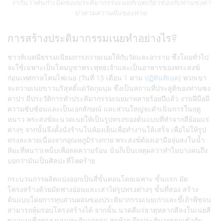
ว่ากันว่าต้นกำเนิดของประติมากรรมเนยทิเบตเกี่ยวข้องกับท่านซงคา
ปาตามความฝันของท่าน
การสร้างประติมากรรมเนยทำอย่างไร?
ชาวทิเบตมีธรรมเนียมการถวายเนยให้กับวัดและอาราม ซึ่งโดยทั่วไป
จะใช้เฉพาะเป็นโคมบูชาพระพุทธเจ้าและเป็นอาหารของพระสงฆ์
ก่อนเทศกาลโคมไฟเนย (วันที่ 15 เดือน 1 ตาม
ปฏิทินทิเบต
) พวกเขา
จะถวายเนยขาวบริสุทธิ์แด่วัดกุมบุม ซึ่งเป็นสถานที่ประสูติของท่านซง
คาปา มีประวัติการทำประติมากรรมเนยมาหลายร้อยปีแล้ว งานฝีมือมี
ความซับซ้อนและเป็นเอกลักษณ์ และส่วนใหญ่จะดำเนินการในฤดู
หนาว พระสงฆ์จะนวดเนยให้เป็นรูปทรงของต้นแบบที่ทำจากสีย้อมแร่
ต่างๆ จากนั้นจึงตั้งนั่งร้านในห้องเย็นเพื่อทำงานให้เสร็จ เพื่อไม่ให้รูป
ทรงละลายเนื่องจากอุณหภูมิร่างกาย พระสงฆ์ต้องเอามือจุ่มลงในน้ำ
หิมะที่หนาวเหน็บเพื่อลดความร้อน นั่นก็เป็นเหตุผลว่าทำไมบางคนถึง
บอกว่ามันเป็นศิลปะที่โหดร้าย
กระบวนการผลิตแบ่งออกเป็นสี่ขั้นตอนโดยเฉพาะ ขั้นแรก มัด
โครงสร้างด้วยมัดฟางอ่อนและเสาไผ่รูปทรงต่างๆ ขั้นที่สอง สร้าง
ต้นแบบโดยการทุบส่วนผสมของประติมากรรมเนยเก่าและขี้เถ้าพืชจน
สามารถหุ้มรอบโครงสร้างได้ จากนั้น นวดสีแร่ธาตุหลากสีลงในเนยสี
ขาวนมเพื่อทาลงบนประติมากรรม สุดท้าย ยึดประติมากรรมเข้ากับ