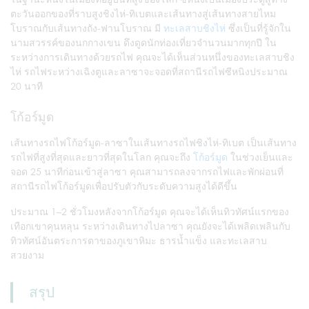
ตะวันออกของที่ราบสูงชิงไห่-ทิเบตและเส้นทางสู่เส้นทางสายไหม
โบราณกับเส้นทางถัง-ฟานโบราณ มี
ทะเลสาบชิงไห่
ซึ่งเป็นที่รู้จักใน
นามสวรรค์ของนกกางเขน ดึงดูดนักท่องเที่ยวจำนวนมากทุกปี ใน
ระหว่างการเดินทางด้วยรถไฟ คุณจะได้เห็นส่วนหนึ่งของทะเลสาบชิง
ไห่ รถไฟระหว่างเฉิงตูและลาซาจะจอดที่สถานีรถไฟซีหนิงประมาณ
20 นาที
โก้อร์มูด
เส้นทางรถไฟโก้อร์มูด-ลาซาในเส้นทางรถไฟชิงไห่-ทิเบต เป็นเส้นทาง
รถไฟที่สูงที่สุดและยาวที่สุดในโลก คุณจะถึง
โก้อร์มูด
ในช่วงเย็นและ
จอด 25 นาทีก่อนเข้าสู่ลาซา คุณสามารถลงจากรถไฟและพักผ่อนที่
สถานีรถไฟโก้อร์มูดเพื่อปรับตัวกับระดับความสูงได้ดีขึ้น
ประมาณ 1–2 ชั่วโมงหลังจากโก้อร์มูด คุณจะได้เห็นทิวทัศน์แรกของ
เทือกเขาคุนหลุน ระหว่างเดินทางไปลาซา คุณยังจะได้เพลิดเพลินกับ
ทิวทัศน์อันตระการตาของภูเขาหิมะ ธารน้ำแข็ง และทะเลสาบ
สวยงาม
สรุป