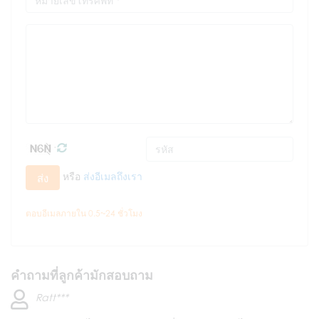
หรือ
ส่งอีเมลถึงเรา
ส่ง
ตอบอีเมลภายใน 0.5~24 ชั่วโมง
คำถามที่ลูกค้ามักสอบถาม
Ratt***