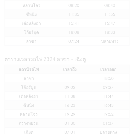
หลานโจว
08:20
08:40
ซีหนิง
11:35
11:55
เต๋อหลิงฮา
15:41
15:47
โก้อร์มูด
18:08
18:33
ลาซา
07:24
ปลายทาง
ตารางเวลารถไฟ Z324 ลาซา - เฉิงตู
สถานีรถไฟ
เวลาถึง
เวลาออก
ลาซา
-
18:50
โก้อร์มูด
09:02
09:27
เต๋อหลิงฮา
11:38
11:44
ซีหนิง
16:23
16:43
หลานโจว
19:29
19:52
กว่างหยวน
01:30
01:37
เฉิงตู
07:01
ปลายทาง