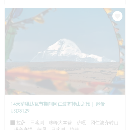
14天萨嘎达瓦节期间冈仁波齐转山之旅 | 起价
USD3129
拉萨 – 日喀则 – 珠峰大本营 – 萨嘎 – 冈仁波齐转山
– 玛旁雍错 – 萨嘎 – 日喀则 – 拉萨