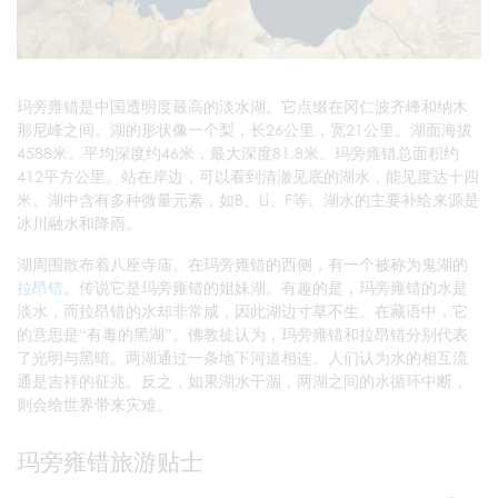
玛旁雍错是中国透明度最高的淡水湖。它点缀在冈仁波齐峰和纳木
那尼峰之间。湖的形状像一个梨，长26公里，宽21公里。湖面海拔
4588米。平均深度约46米，最大深度81.8米。玛旁雍错总面积约
412平方公里。站在岸边，可以看到清澈见底的湖水，能见度达十四
米。湖中含有多种微量元素，如B、Li、F等。湖水的主要补给来源是
冰川融水和降雨。
湖周围散布着八座寺庙。在玛旁雍错的西侧，有一个被称为鬼湖的
拉昂错
。传说它是玛旁雍错的姐妹湖。有趣的是，玛旁雍错的水是
淡水，而拉昂错的水却非常咸，因此湖边寸草不生。在藏语中，它
的意思是“有毒的黑湖”。佛教徒认为，玛旁雍错和拉昂错分别代表
了光明与黑暗。两湖通过一条地下河道相连。人们认为水的相互流
通是吉祥的征兆。反之，如果湖水干涸，两湖之间的水循环中断，
则会给世界带来灾难。
玛旁雍错旅游贴士