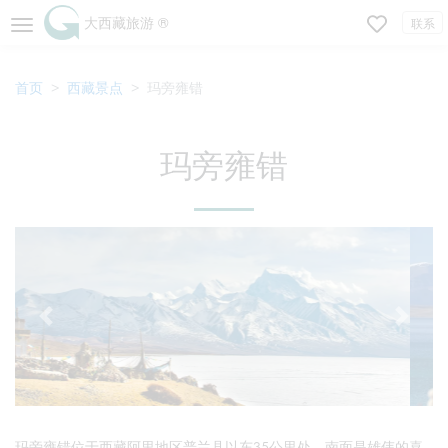
大西藏旅游 ®
联系
首页
西藏景点
玛旁雍错
玛旁雍错
玛旁雍错位于西藏阿里地区普兰县以东35公里处。南面是雄伟的喜