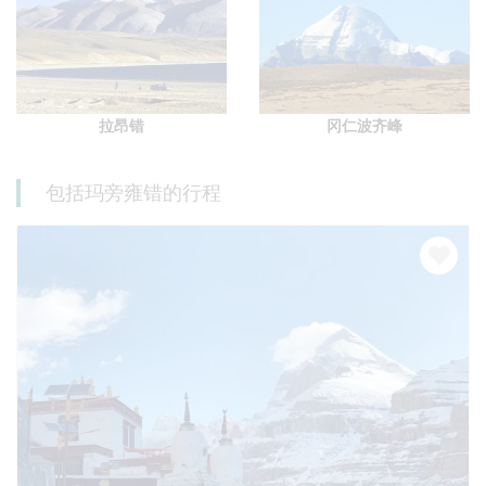
拉昂错
冈仁波齐峰
包括玛旁雍错的行程