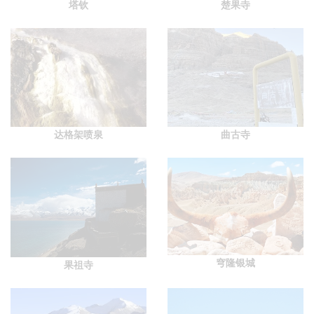
塔钦
楚果寺
达格架喷泉
曲古寺
穹隆银城
果祖寺