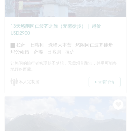
13天悠闲冈仁波齐之旅（无需徒步） | 起价
USD2900
拉萨 – 日喀则 - 珠峰大本营 - 悠闲冈仁波齐徒步 -
玛旁雍错 – 萨嘎 - 日喀则 - 拉萨
让悠闲的旅行者实现朝圣梦想，无需艰苦跋涉，并尽可能多
地领略西藏。
私人定制游
查看详情