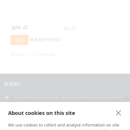
或
发送邮件给我们
提交
邮件将在 0.5~24 小时内回复。
联系我们
Dava Private House, No. 8, Dang Re Road, Lhasa, Tibet,
China
About cookies on this site
+86 18583346229
inquiry@greattibettour.com
We use cookies to collect and analyse information on site