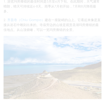
1. 游览玛旁雍错的最佳时间是5月至6月下旬。在此期间，天气通常
晴朗，晴天可持续近6-8天。雨季从7月初开始，7月和8月降雨最
多。
2.
齐吾寺（Chiu Gompa）
建在一座陡峭的山上。它看起来像是直
接从岩石中雕刻出来的。寺庙旁边的山坡是观赏圣湖玛旁雍错的最
佳地点。从山顶俯瞰，可以一览玛旁雍错的全景。