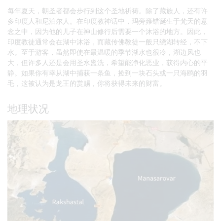
每年夏天，朝圣者都会步行到这个圣地祈祷。除了藏族人，还有许
多印度人和尼泊尔人。在印度教神话中，玛旁雍错诞生于梵天的意
念之中，因为他的儿子在神山修行后需要一个沐浴的地方。因此，
印度教徒通常会在湖中沐浴，而藏传佛教徒一般只绕湖转经，不下
水。至于游客，虽然即使在最温暖的季节湖水也很冷，湖边风也
大，但许多人还是会用圣水盥洗，希望能净化恶业，获得内心的平
静。如果你有幸从湖中捕获一条鱼，捡到一块石头或一只海鸥的羽
毛，这被认为是龙王的赏赐，你将获得未来的财富。
地理状况