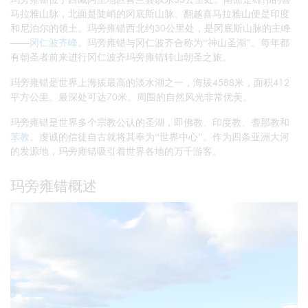
马拉雅山脉，北面是陡峭的冈底斯山脉。翻越喜马拉雅山便是印度
和尼泊尔的领土。玛旁雍错西北约30公里处，是冈底斯山脉的主峰
——
冈仁波齐峰
。玛旁雍错与冈仁波齐合称为“神山圣湖”。每年都
有朝圣者前来进行冈仁波齐玛旁雍错转山朝圣之旅。
玛旁雍错是世界上海拔最高的淡水湖之一，海拔4588米，面积412
平方公里。最深处可达70米。周围的自然风光非常优美。
玛旁雍错是世界多个宗教公认的圣湖，即佛教、印度教、耆那教和
苯教
。虔诚的信徒自古就将其奉为“世界中心”。作为四条亚洲大河
的发源地，玛旁雍错吸引着世界各地的万千游客。
玛旁雍错概述