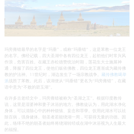
玛旁雍错最早的名字是“玛垂”，或称“玛垂错”，这是苯教一位龙王
的名字。佛经记载，四大圣湖中各有四位龙王，起初他们时常兴风
作浪，危害百姓。在藏王赤松德赞统治时期，莲花生大士施展神
通，降服了四位龙王，使他们皈依佛教，四位龙王逐渐成为藏传佛
教的护法神。11世纪时，湖边发生了一场宗教战争。
藏传佛教噶举
派
战胜了苯教。此后，该湖便从“玛垂错”更名为“玛旁雍错”，在藏
语中意为“不败的碧玉湖”。
在许多古老经文中，玛旁雍错被称为“圣湖之王”。根据印度教传
说，这里是湿婆神和妻子沐浴的地方。佛教徒认为，用此湖水净化
身体，可以清除心中的种种烦恼、妄念和罪孽。饮用此湖水可以祛
除百病，强身健体。朝圣者若能绕湖一周，可获得无量的功德。因
此，络绎不绝的朝圣者始终将绕湖转经或在湖中沐浴视为人生最大
的福报。