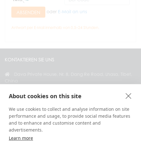
oder
E-Mail an uns
ABSENDEN
Antwort per E-Mail innerhalb von 0,5–24 Stunden.
KONTAKTIEREN SIE UNS
Dava Private House, Nr. 8, Dang Re Road, Lhasa, Tibet,
China
+86 18583346229
About cookies on this site
inquiry@greattibettour.com
We use cookies to collect and analyse information on site
performance and usage, to provide social media features
VERBINDEN SIE SICH MIT UNS
and to enhance and customise content and
advertisements.
Learn more