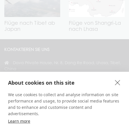
Flüge nach Tibet ab
Flüge von Shangri-La
Japan
nach Lhasa
KONTAKTIEREN SIE UNS
Dava Private House, Nr. 8, Dang Re Road, Lhasa, Tibet,
China
+86 18583346229
About cookies on this site
inquiry@greattibettour.com
We use cookies to collect and analyse information on site
performance and usage, to provide social media features
VERBINDEN SIE SICH MIT UNS
and to enhance and customise content and
advertisements.
Learn more