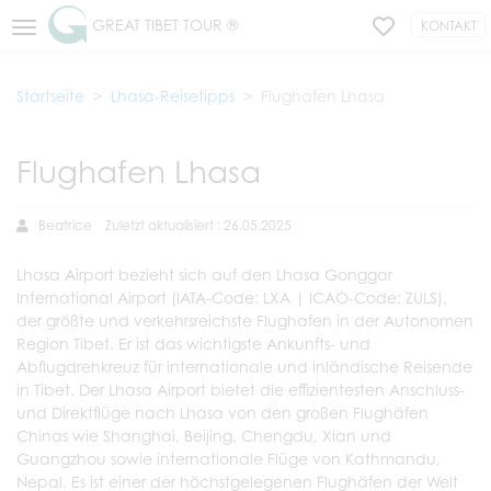
GREAT TIBET TOUR ®
KONTAKT
Startseite
Lhasa-Reisetipps
Flughafen Lhasa
Flughafen Lhasa
Beatrice
Zuletzt aktualisiert : 26.05.2025
Lhasa Airport bezieht sich auf den Lhasa Gonggar
International Airport (IATA-Code: LXA | ICAO-Code: ZULS),
der größte und verkehrsreichste Flughafen in der Autonomen
Region Tibet. Er ist das wichtigste Ankunfts- und
Abflugdrehkreuz für internationale und inländische Reisende
in Tibet. Der Lhasa Airport bietet die effizientesten Anschluss-
und Direktflüge nach Lhasa von den großen Flughäfen
Chinas wie Shanghai, Beijing, Chengdu, Xian und
Guangzhou sowie internationale Flüge von Kathmandu,
Nepal. Es ist einer der höchstgelegenen Flughäfen der Welt