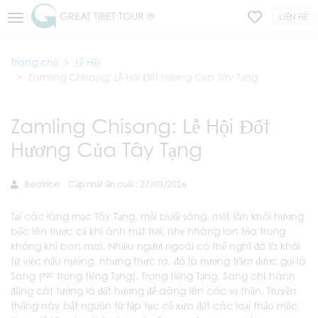
GREAT TIBET TOUR ®
LIÊN HỆ
Trang chủ
Lễ Hội
Zamling Chisang: Lễ Hội Đốt Hương Của Tây Tạng
Zamling Chisang: Lễ Hội Đốt
Hương Của Tây Tạng
Beatrice
Cập nhật lần cuối : 27/03/2026
Tại các làng mạc Tây Tạng, mỗi buổi sáng, một làn khói hương
bốc lên trước cả khi ánh mặt trời, nhẹ nhàng lan tỏa trong
không khí ban mai. Nhiều người ngoài có thể nghĩ đó là khói
từ việc nấu nướng, nhưng thực ra, đó là hương trầm được gọi là
Sang (སང trong tiếng Tạng). Trong tiếng Tạng, Sang chỉ hành
động cát tường là đốt hương để dâng lên các vị thần. Truyền
thống này bắt nguồn từ tập tục cổ xưa đốt các loại thảo mộc