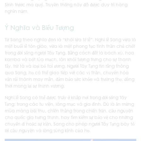
Sinh trước ma quỷ. Truyền thống này đã được duy trì hàng
nghìn năm.
Ý Nghĩa và Biểu Tượng
Từ Sang theo nghĩa đen là “khói lửa tế lễ”. Nghi lễ Sang vừa là
một buổi lễ tôn giáo, vừa là một phong tục tinh thần chủ chốt
trong đời sống người Tây Tạng. Bằng cách đốt lá bách xù, hoa
kamba và bột lúa mạch, làn khói tượng trưng cho sự thanh
tẩy, trừ tà và loại bỏ tai ương. Người Tây Tạng tin rằng thông
qua Sang, họ có thể giao tiếp với các vị thần, chuyển hóa
vận rủi thành may mắn, đảm bảo sức khỏe và trường thọ, đồng
thời mang lại sự thịnh vượng.
Nghi lễ Sang có thể được thấy ở khắp nơi trong đời sống Tây
Tạng: trong các tu viện, làng mạc và gia đình. Dù là ăn mừng
mùa màng bội thu, chiến thắng trong chiến trận, cầu nguyện
cho quốc gia hưng thịnh, hay tìm kiếm sự bảo vệ cho những
chuyến đi hoặc sự kiện, Sang cho phép người Tây Tạng bày tỏ
lời cầu nguyện và lòng sùng kính của họ.