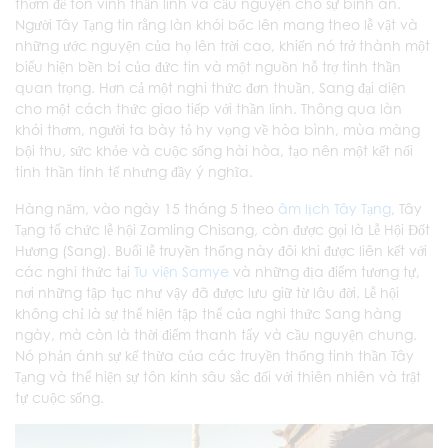
thơm để tôn vinh thần linh và cầu nguyện cho sự bình an.
Người Tây Tạng tin rằng làn khói bốc lên mang theo lễ vật và
những ước nguyện của họ lên trời cao, khiến nó trở thành một
biểu hiện bền bỉ của đức tin và một nguồn hỗ trợ tinh thần
quan trọng. Hơn cả một nghi thức đơn thuần, Sang đại diện
cho một cách thức giao tiếp với thần linh. Thông qua làn
khói thơm, người ta bày tỏ hy vọng về hòa bình, mùa màng
bội thu, sức khỏe và cuộc sống hài hòa, tạo nên một kết nối
tinh thần tinh tế nhưng đầy ý nghĩa.
Hàng năm, vào ngày 15 tháng 5 theo
âm lịch Tây Tạng
, Tây
Tạng tổ chức lễ hội Zamling Chisang, còn được gọi là Lễ Hội Đốt
Hương (Sang). Buổi lễ truyền thống này đôi khi được liên kết với
các nghi thức tại
Tu viện Samye
và những địa điểm tương tự,
nơi những tập tục như vậy đã được lưu giữ từ lâu đời. Lễ hội
không chỉ là sự thể hiện tập thể của nghi thức Sang hàng
ngày, mà còn là thời điểm thanh tẩy và cầu nguyện chung.
Nó phản ánh sự kế thừa của các truyền thống tinh thần Tây
Tạng và thể hiện sự tôn kính sâu sắc đối với thiên nhiên và trật
tự cuộc sống.