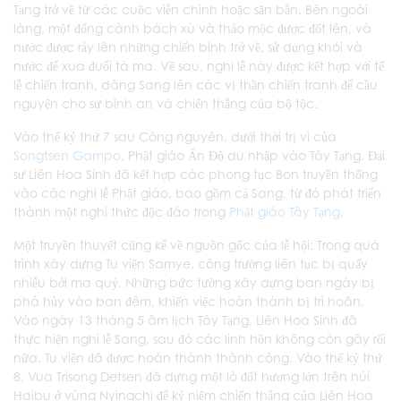
Tạng trở về từ các cuộc viễn chinh hoặc săn bắn. Bên ngoài
làng, một đống cành bách xù và thảo mộc được đốt lên, và
nước được rảy lên những chiến binh trở về, sử dụng khói và
nước để xua đuổi tà ma. Về sau, nghi lễ này được kết hợp với tế
lễ chiến tranh, dâng Sang lên các vị thần chiến tranh để cầu
nguyện cho sự bình an và chiến thắng của bộ tộc.
Vào thế kỷ thứ 7 sau Công nguyên, dưới thời trị vì của
Songtsen Gampo
, Phật giáo Ấn Độ du nhập vào Tây Tạng. Đại
sư Liên Hoa Sinh đã kết hợp các phong tục Bon truyền thống
vào các nghi lễ Phật giáo, bao gồm cả Sang, từ đó phát triển
thành một nghi thức độc đáo trong
Phật giáo Tây Tạng
.
Một truyền thuyết cũng kể về nguồn gốc của lễ hội: Trong quá
trình xây dựng Tu viện Samye, công trường liên tục bị quấy
nhiễu bởi ma quỷ. Những bức tường xây dựng ban ngày bị
phá hủy vào ban đêm, khiến việc hoàn thành bị trì hoãn.
Vào ngày 13 tháng 5 âm lịch Tây Tạng, Liên Hoa Sinh đã
thực hiện nghi lễ Sang, sau đó các linh hồn không còn gây rối
nữa. Tu viện đã được hoàn thành thành công. Vào thế kỷ thứ
8, Vua Trisong Detsen đã dựng một lò đốt hương lớn trên núi
Haibu ở vùng Nyingchi để kỷ niệm chiến thắng của Liên Hoa