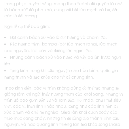
trang phục truyền thống, mang theo “cành đỗ quyên lá nhỏ,
lá bách xù” đã phơi khô, cùng với bột lúa mạch và bơ, đến
các lò đốt hương.
Nghi lễ cụ thể bao gồm:
Đặt cành bách xù vào lò đốt hương và châm lửa.
Rắc hương trầm, tsampa (bột lúa mạch rang), lúa mạch
cao nguyên, trái cây và đường lên ngọn lửa.
Nhúng cành bách xù vào nước và vẫy ba lần trước ngọn
lửa.
Tụng kinh trong khi cầu nguyện cho hòa bình, quốc gia
hưng thịnh và sức khỏe cho tất cả chúng sinh.
Theo kinh điển, các vị thần không dùng đồ thế tục nhưng sẽ
giáng lâm khi ngửi thấy hương thơm của khói Sang. Những vị
thần đó bao gồm Bổn Sư và Tam Bảo, Hộ Pháp, chư Phật siêu
việt, các vị thần linh khác nhau, cũng như các linh hồn bị
xúc phạm và chủ nợ nghiệp. Giữa làn khói cuộn xoáy của
thảo mộc đang cháy, những tín đồ sùng đạo thành kính cầu
nguyện, và hào quang linh thiêng lan tỏa khắp sông Lhasa,