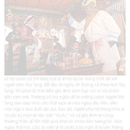
Lễ hội Losar có thể được coi là lễ hội quan trọng nhất đối với
người dân Tây Tạng. Bắt đầu từ ngày 29 tháng 12 theo lịch Tây
Tạng, Tết Losar là thời điểm gia đình sum họp vui vẻ và chào
đón năm mới. Thường có ba ngày để ăn mừng Losar. Người Tây
Tạng dọn dẹp nhà cửa thật sạch sẽ vào ngày đầu tiên, điều
này ngụ ý xua đuổi vận xui. Sau đó, người phụ nữ trong nhà sẽ
chuẩn bị món ăn đặc biệt “Gutu” và cả gia đình sẽ cùng
thưởng thức để tiễn biệt quá khứ và chào đón tương lai. Vào
ngày thứ hai, các tu viện sẽ tổ chức các nghi lễ truyền thống