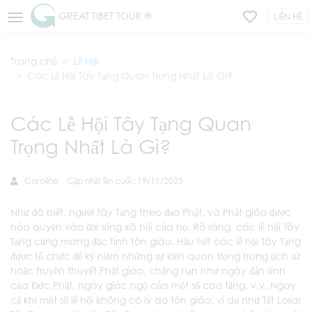
GREAT TIBET TOUR ®
LIÊN HỆ
Trang chủ
Lễ Hội
Các Lễ Hội Tây Tạng Quan Trọng Nhất Là Gì?
Các Lễ Hội Tây Tạng Quan
Trọng Nhất Là Gì?
Caroline
Cập nhật lần cuối : 19/11/2025
Như đã biết, người Tây Tạng theo đạo Phật, và Phật giáo được
hòa quyện vào đời sống xã hội của họ. Rõ ràng, các lễ hội Tây
Tạng cũng mang đặc tính tôn giáo. Hầu hết các lễ hội Tây Tạng
được tổ chức để kỷ niệm những sự kiện quan trọng trong lịch sử
hoặc truyền thuyết Phật giáo, chẳng hạn như ngày đản sinh
của Đức Phật, ngày giác ngộ của một số cao tăng, v.v. Ngay
cả khi một số lễ hội không có lý do tôn giáo, ví dụ như Tết Losar