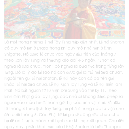
Là một trong những lễ hội Tây Tạng hấp dẫn nhất, Lễ hội Shoton
có quy mô lớn ở Lhasa trong khi quy mô nhỏ hơn ở tỉnh
Shigatse. Nó được tổ chức vào ngày đầu tiên của tháng 7
theo lịch Tây Tạng và thường kéo dài 4-5 ngày. “Sho” có
nghĩa là sữa chua, “Ton” có nghĩa là bữa tiệc trong tiếng Tây
Tạng. Đó là lý do tại sao nó còn được gọi là “Lễ hội Sữa chua”.
Ngoài tên gọi Lễ hội Shoton, lễ hội này còn có ba tên gọi
khác: Lễ hội Sữa chua, Lễ hội Kịch Tây Tạng và Lễ hội Triển lãm
Phật. Nó bắt nguồn từ Tu viện Drepung vào thế kỷ 11. Theo
kinh điển Phật giáo Tây Tạng, các nhà sư không được phép ra
ngoài vào mùa hè để tránh giết hại các sinh vật nhỏ. Bắt đầu
từ tháng 4 theo lịch Tây Tạng, họ phải ở trong các tu viện cho
đến cuối tháng 6. Các Phật tử tại gia sẽ dâng sữa chua cho
họ để an ủi sự tu hành khổ hạnh sau khi họ xuất quan. Cho đến
ngày nay, phần khai mạc của Lễ hội Shoton là bức Thangka