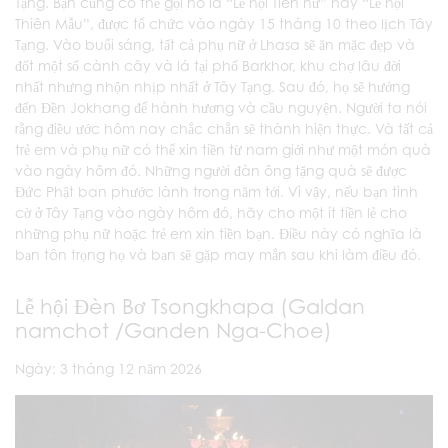
Tạng. Bạn cũng có thể gọi nó là “Lễ hội Tiên nữ” hay “Lễ hội
Thiên Mẫu”, được tổ chức vào ngày 15 tháng 10 theo lịch Tây
Tạng. Vào buổi sáng, tất cả phụ nữ ở Lhasa sẽ ăn mặc đẹp và
đốt một số cành cây và lá tại phố Barkhor, khu chợ lâu đời
nhất nhưng nhộn nhịp nhất ở Tây Tạng. Sau đó, họ sẽ hướng
đến Đền Jokhang để hành hương và cầu nguyện. Người ta nói
rằng điều ước hôm nay chắc chắn sẽ thành hiện thực. Và tất cả
trẻ em và phụ nữ có thể xin tiền từ nam giới như một món quà
vào ngày hôm đó. Những người đàn ông tặng quà sẽ được
Đức Phật ban phước lành trong năm tới. Vì vậy, nếu bạn tình
cờ ở Tây Tạng vào ngày hôm đó, hãy cho một ít tiền lẻ cho
những phụ nữ hoặc trẻ em xin tiền bạn. Điều này có nghĩa là
bạn tôn trọng họ và bạn sẽ gặp may mắn sau khi làm điều đó.
Lễ hội Đèn Bơ Tsongkhapa (Galdan
namchot​​​​​​ /Ganden Nga-Choe)
Ngày: 3 tháng 12 năm 2026