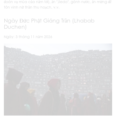
đoán vụ mùa của năm tới), ăn "Jieda", gánh nước, ăn mừng để
tôn vinh nữ thần thu hoạch, v.v.
Ngày Đức Phật Giáng Trần (Lhabab
Duchen)
Ngày: 3 tháng 11 năm 2026