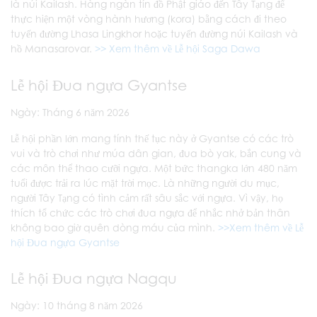
là núi Kailash. Hàng ngàn tín đồ Phật giáo đến Tây Tạng để
thực hiện một vòng hành hương (kora) bằng cách đi theo
tuyến đường Lhasa Lingkhor hoặc tuyến đường núi Kailash và
hồ Manasarovar.
>> Xem thêm về Lễ hội Saga Dawa
Lễ hội Đua ngựa Gyantse
Ngày: Tháng 6 năm 2026
Lễ hội phần lớn mang tính thế tục này ở Gyantse có các trò
vui và trò chơi như múa dân gian, đua bò yak, bắn cung và
các môn thể thao cưỡi ngựa. Một bức thangka lớn 480 năm
tuổi được trải ra lúc mặt trời mọc. Là những người du mục,
người Tây Tạng có tình cảm rất sâu sắc với ngựa. Vì vậy, họ
thích tổ chức các trò chơi đua ngựa để nhắc nhở bản thân
không bao giờ quên dòng máu của mình.
>>Xem thêm về Lễ
hội Đua ngựa Gyantse
Lễ hội Đua ngựa Nagqu
Ngày: 10 tháng 8 năm 2026