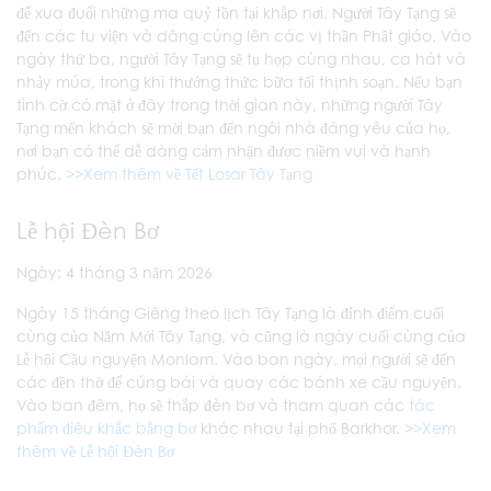
để xua đuổi những ma quỷ tồn tại khắp nơi. Người Tây Tạng sẽ
đến các tu viện và dâng cúng lên các vị thần Phật giáo. Vào
ngày thứ ba, người Tây Tạng sẽ tụ họp cùng nhau, ca hát và
nhảy múa, trong khi thưởng thức bữa tối thịnh soạn. Nếu bạn
tình cờ có mặt ở đây trong thời gian này, những người Tây
Tạng mến khách sẽ mời bạn đến ngôi nhà đáng yêu của họ,
nơi bạn có thể dễ dàng cảm nhận được niềm vui và hạnh
phúc.
>>Xem thêm về Tết Losar Tây Tạng
Lễ hội Đèn Bơ
Ngày: 4 tháng 3 năm 2026
Ngày 15 tháng Giêng theo lịch Tây Tạng là đỉnh điểm cuối
cùng của Năm Mới Tây Tạng, và cũng là ngày cuối cùng của
Lễ hội Cầu nguyện Monlam. Vào ban ngày, mọi người sẽ đến
các đền thờ để cúng bái và quay các bánh xe cầu nguyện.
Vào ban đêm, họ sẽ thắp đèn bơ và tham quan các
tác
phẩm điêu khắc bằng bơ
khác nhau tại phố Barkhor.
>>Xem
thêm về Lễ hội Đèn Bơ