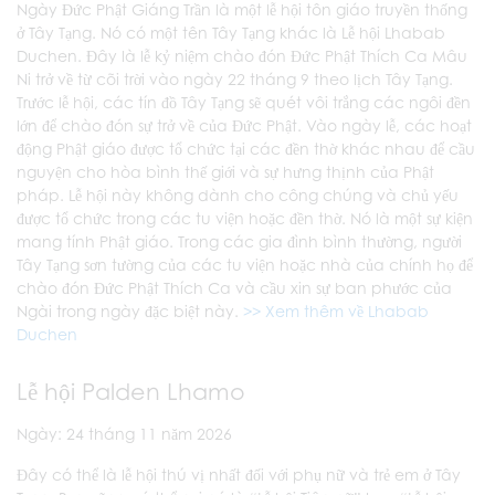
Ngày Đức Phật Giáng Trần là một lễ hội tôn giáo truyền thống
ở Tây Tạng. Nó có một tên Tây Tạng khác là Lễ hội Lhabab
Duchen. Đây là lễ kỷ niệm chào đón Đức Phật Thích Ca Mâu
Ni trở về từ cõi trời vào ngày 22 tháng 9 theo lịch Tây Tạng.
Trước lễ hội, các tín đồ Tây Tạng sẽ quét vôi trắng các ngôi đền
lớn để chào đón sự trở về của Đức Phật. Vào ngày lễ, các hoạt
động Phật giáo được tổ chức tại các đền thờ khác nhau để cầu
nguyện cho hòa bình thế giới và sự hưng thịnh của Phật
pháp. Lễ hội này không dành cho công chúng và chủ yếu
được tổ chức trong các tu viện hoặc đền thờ. Nó là một sự kiện
mang tính Phật giáo. Trong các gia đình bình thường, người
Tây Tạng sơn tường của các tu viện hoặc nhà của chính họ để
chào đón Đức Phật Thích Ca và cầu xin sự ban phước của
Ngài trong ngày đặc biệt này.
>> Xem thêm về Lhabab
Duchen
Lễ hội Palden Lhamo
Ngày: 24 tháng 11 năm 2026
Đây có thể là lễ hội thú vị nhất đối với phụ nữ và trẻ em ở Tây