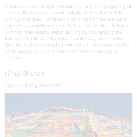
Một sự kiện quan trọng ở miền bắc Tây Tạng, hàng ngàn người
du mục đổ về Nagqu cho một tuần lễ thể thao truyền thống
của người du mục. Hàng năm ở Tây Tạng có nhiều lễ hội đua
ngựa với quy mô khác nhau. Những lễ hội lớn được tổ chức ở
Gyantse hoặc Nagqu. Ngoài đua ngựa, bạn cũng có thể
thưởng thức một buổi khai mạc hoành tráng và một số hoạt
động thú vị khác, chẳng hạn như cuộc thi bắn cung, trò diễu
hành của bò Yak, v.v.
>>Xem thêm về Lễ hội Đua ngựa
Naggqu
Lễ hội Shoton
Ngày: 12 tháng 8 năm 2026