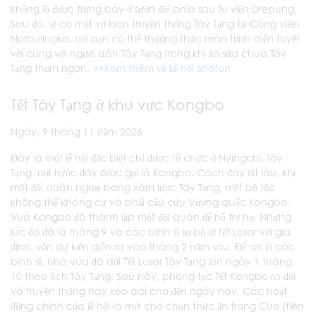
khổng lồ được trưng bày ở sườn đồi phía sau Tu viện Drepung.
Sau đó, sẽ có một vở kịch truyền thống Tây Tạng tại Công viên
Norbulingka, nơi bạn có thể thưởng thức màn trình diễn tuyệt
vời cùng với người dân Tây Tạng trong khi ăn sữa chua Tây
Tạng thơm ngon.
>>Xem thêm về Lễ hội Shoton
Tết Tây Tạng ở khu vực Kongbo
Ngày: 9 tháng 11 năm 2026
Đây là một lễ hội đặc biệt chỉ được tổ chức ở Nyingchi, Tây
Tạng, nơi trước đây được gọi là Kongbo. Cách đây rất lâu, khi
một đội quân ngoại bang xâm lược Tây Tạng, một bộ tộc
không thể kháng cự và phải cầu cứu Vương quốc Kongbo.
Vua Kongbo đã thành lập một đội quân để hỗ trợ họ. Nhưng
lúc đó đã là tháng 9 và các binh sĩ sợ bỏ lỡ Tết Losar với gia
đình, vốn dự kiến diễn ra vào tháng 2 năm sau. Để an ủi các
binh sĩ, nhà vua đã dời Tết Losar Tây Tạng lên ngày 1 tháng
10 theo lịch Tây Tạng. Sau này, phong tục Tết Kongbo ra đời
và truyền thống này kéo dài cho đến ngày nay. Các hoạt
động chính của lễ hội là mời chó chọn thức ăn trong Cuo (tiên