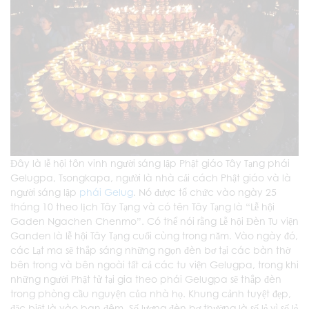
Đây là lễ hội tôn vinh người sáng lập Phật giáo Tây Tạng phái
Gelugpa, Tsongkapa, người là nhà cải cách Phật giáo và là
người sáng lập
phái Gelug
. Nó được tổ chức vào ngày 25
tháng 10 theo lịch Tây Tạng và có tên Tây Tạng là “Lễ hội
Gaden Ngachen Chenmo”. Có thể nói rằng Lễ hội Đèn Tu viện
Ganden là lễ hội Tây Tạng cuối cùng trong năm. Vào ngày đó,
các Lạt ma sẽ thắp sáng những ngọn đèn bơ tại các bàn thờ
bên trong và bên ngoài tất cả các tu viện Gelugpa, trong khi
những người Phật tử tại gia theo phái Gelugpa sẽ thắp đèn
trong phòng cầu nguyện của nhà họ. Khung cảnh tuyệt đẹp,
đặc biệt là vào ban đêm. Số lượng đèn bơ thường là số lẻ vì số lẻ