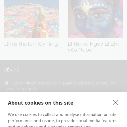
Lễ hội Shoton Tây Tạng
Lễ Hội và Ngày Lễ Lớn
của Nepal
LIÊN HỆ
Dava Private House, Số 8, Đường Dang Re, Lhasa, Tây
Tạng, Trung Quốc
+86 18583346229
About cookies on this site
inquiry@greattibettour.com
We use cookies to collect and analyse information on site
performance and usage, to provide social media features
KẾT NỐI VỚI CHÚNG TÔI
and to enhance and customise content and