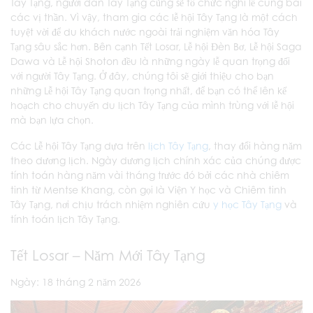
Tây Tạng, người dân Tây Tạng cũng sẽ tổ chức nghi lễ cúng bái
các vị thần. Vì vậy, tham gia các lễ hội Tây Tạng là một cách
tuyệt vời để du khách nước ngoài trải nghiệm văn hóa Tây
Tạng sâu sắc hơn. Bên cạnh Tết Losar, Lễ hội Đèn Bơ, Lễ hội Saga
Dawa và Lễ hội Shoton đều là những ngày lễ quan trọng đối
với người Tây Tạng. Ở đây, chúng tôi sẽ giới thiệu cho bạn
những Lễ hội Tây Tạng quan trọng nhất, để bạn có thể lên kế
hoạch cho chuyến du lịch Tây Tạng của mình trùng với lễ hội
mà bạn lựa chọn.
Các Lễ hội Tây Tạng dựa trên
lịch Tây Tạng
, thay đổi hàng năm
theo dương lịch. Ngày dương lịch chính xác của chúng được
tính toán hàng năm vài tháng trước đó bởi các nhà chiêm
tinh từ Mentse Khang, còn gọi là Viện Y học và Chiêm tinh
Tây Tạng, nơi chịu trách nhiệm nghiên cứu
y học Tây Tạng
và
tính toán lịch Tây Tạng.
Tết Losar – Năm Mới Tây Tạng
Ngày: 18 tháng 2 năm 2026