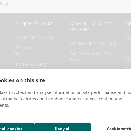
ạng
DU LỊCH TÂY TẠNG
TOUR TRUNG QUỐC –
CH
TÂY TẠNG
Giấy phép Tây Tạng
To
Tour Bắc Kinh – Tây Tạng
Điểm tham quan Tây
To
Tạng
Tour Thượng Hải – Tây
To
Tạng
Thời tiết Tây Tạng
To
Tour Thành Đô – Tây
Khách sạn Tây Tạng
Tạng
okies on this site
Bh
Câu hỏi thường gặp
Tạ
Tour Tây An – Tây Tạng
ies to collect and analyse information on site performance and us
Bản đồ Tây Tạng
Hà
Tour Tân Dĩnh – Tây
cial media features and to enhance and customise content and
Tạng
ents.
e
Tour Vân Nam Tây Tạng
 all cookies
Deny all
Cookie sett