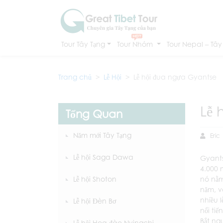
Tour Tây Tạng
Tour Nhóm
Tour Nepal – Tây
Trang chủ
Lễ Hội
Lễ hội đua ngựa Gyantse
Lễ 
Tổng Quan
Năm mới Tây Tạng
Eric
Lễ hội Saga Dawa
Gyants
4.000 
Lễ hội Shoton
nó nằm
năm, v
nhiều l
Lễ hội Đèn Bơ
nổi ti
Bắt ng
Lễ hội Hoa đào Nyingchi