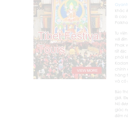
Gyant
khác ở
lồ cao
Palkho
Tu việ
với đề
Phak v
rất đặ
phái k
Kadamp
chính 
hàng t
và có g
Bảo th
giới. 
Nó đượ
giác n
điểm nổ