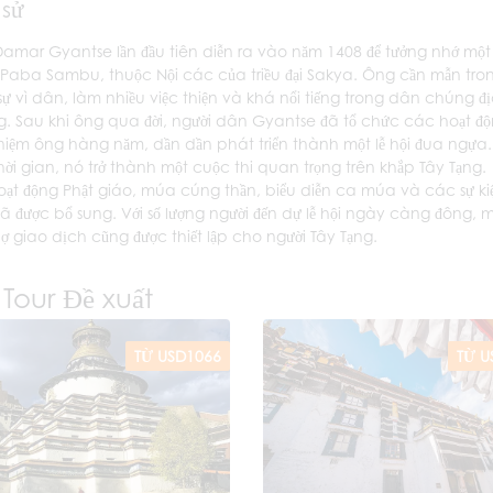
 sử
 Damar Gyantse lần đầu tiên diễn ra vào năm 1408 để tưởng nhớ một
Paba Sambu, thuộc Nội các của triều đại Sakya. Ông cần mẫn tro
sự vì dân, làm nhiều việc thiện và khá nổi tiếng trong dân chúng đ
. Sau khi ông qua đời, người dân Gyantse đã tổ chức các hoạt đ
niệm ông hàng năm, dần dần phát triển thành một lễ hội đua ngựa.
hời gian, nó trở thành một cuộc thi quan trọng trên khắp Tây Tạng.
ạt động Phật giáo, múa cúng thần, biểu diễn ca múa và các sự ki
ã được bổ sung. Với số lượng người đến dự lễ hội ngày càng đông, 
ợ giao dịch cũng được thiết lập cho người Tây Tạng.
 Tour Đề xuất
TỪ USD1066
TỪ U