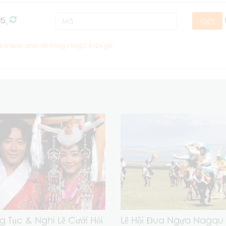
GỬI
l sẽ được phản hồi trong vòng 0.5~24 giờ.
 Tục & Nghi Lễ Cưới Hỏi
Lễ Hội Đua Ngựa Nagqu