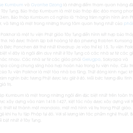
se Kumbum
và
Gyantse Dzong
là những điểm tham quan hàng đầ
 Tây Tạng, Bảo tháp Kumbum là một bảo tháp độc đáo mang phon
 34m, Bảo tháp Kumbum có nghĩa là “hàng trăm nghìn hình ảnh Phật
r, và từng là một trong những trung tâm quan trọng nhất của
phái
n Palkhor là một tu viện Phật giáo Tây Tạng điển hình kết hợp bảo th
n thờ. Nó được thành lập bởi hoàng tử địa phương Rabten Kunsang
à Đức Panchen đời thứ nhất Khedrup Je vào thế kỷ 15. Tu viện Pal
c biệt vì đây là ngôi đền duy nhất ở Tây Tạng có các nhà sư từ các g
hác nhau. Các nhà sư từ các giáo phái
Gelugpa
, Sakyapa và
a cùng chung sống hòa hợp hoàn hảo trong tu viện này. Cấu t
của Tu viện Palkhor là một tòa nhà ba tầng. Thật đáng kinh ngạc kh
răm nghìn bức tượng Phật được lưu giữ ở đó. Mỗi bức tượng đều tinh
iá trị.
áp Kumbum là một trong những ngôi đền đặc biệt nhất trên toàn th
Được xây dựng vào năm 1418-1427, kiệt tác này được xây dựng với 
c thiết kế thành một mandala, một mô hình vũ trụ trong Phật giáo.
gộ khi họ tu tập Pháp tại đó. Với số lượng lớn tác phẩm nghệ thuậ
i bật nhất ở Tây Tạng.