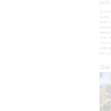
Lịch
Lễ hội
quan, 
chính 
phương
tưởng 
Theo t
Các ho
khác đ
khu ch
Gói