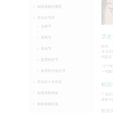
加德满都在哪里
尼泊尔节庆
达善节
历史
霍利节
帕坦，
提哈节
术与宗
则是在
盖贾特拉节
197
哈塔利卡提吉节
一些建
尼泊尔十大寺庙
帕坦
加德满都海拔
广场呈
游客可
加德满都机场
帕坦