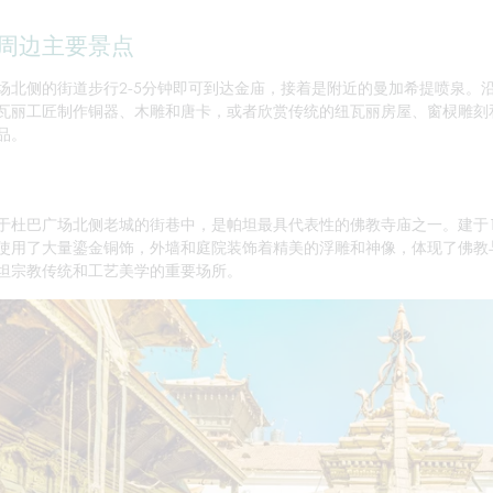
周边主要景点
场北侧的街道步行2-5分钟即可到达金庙，接着是附近的曼加希提喷泉。
瓦丽工匠制作铜器、木雕和唐卡，或者欣赏传统的纽瓦丽房屋、窗棂雕刻
品。
于杜巴广场北侧老城的街巷中，是帕坦最具代表性的佛教寺庙之一。建于
使用了大量鎏金铜饰，外墙和庭院装饰着精美的浮雕和神像，体现了佛教
坦宗教传统和工艺美学的重要场所。