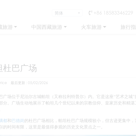
+86 18583346229
藏旅游
中国西藏旅游
火车旅游
旅行指
坦杜巴广场
rice
最后更新 : 05/02/2026
巴广场位于尼泊尔古城帕坦（又称拉利特普尔）内。它是这座“艺术之城”
部分。广场生动地展示了帕坦几个世纪以来的宗教信仰、皇家历史和精湛
。
满都
和
巴德岗
的杜巴广场相比，帕坦杜巴广场规模较小，但古迹更集中，
尔的时间有限，这里是最值得参观的历史文化景点之一。