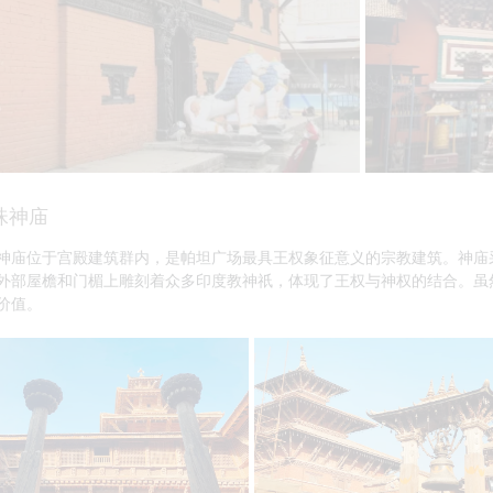
珠神庙
神庙位于宫殿建筑群内，是帕坦广场最具王权象征意义的宗教建筑。神庙
外部屋檐和门楣上雕刻着众多印度教神祇，体现了王权与神权的结合。虽
价值。