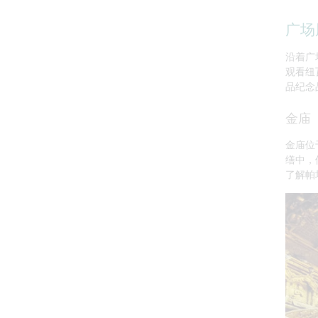
广场
沿着广
观看纽
品纪念
金庙
金庙位
缮中，
了解帕