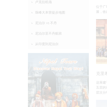
卢克拉机场
位于广
展，收
珠峰大本营徒步地图
尼泊尔 vs 不丹
尼泊尔至不丹航班
从印度到尼泊尔
克里
这座建
五层的
层次分