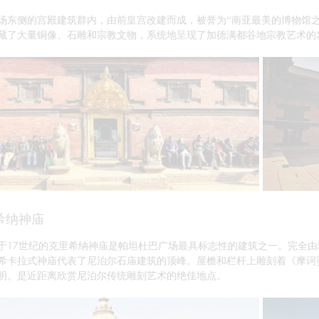
场东侧的宫殿建筑群内，由前皇宫改建而成，被誉为“南亚最美的博物馆
藏了大量铜像、石雕和宗教文物，系统地呈现了加德满都谷地宗教艺术的
希纳神庙
于17世纪的克里希纳神庙是帕坦杜巴广场最具标志性的建筑之一。完全
希卡拉式神庙代表了尼泊尔石庙建筑的顶峰。屋檐和栏杆上雕刻着《摩诃
明。是近距离欣赏尼泊尔传统雕刻艺术的绝佳地点。