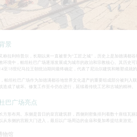
背景
又称拉利特普尔，长期以来一直被誉为“工匠之城”，历史上是加德满都
教环境中，帕坦杜巴广场逐渐发展成为城市的政治和宗教核心。其历史可
14至18世纪马拉王朝统治期间最终确定，代表了尼泊尔建筑和雕塑成就
9年，帕坦杜巴广场作为加德满都谷地世界文化遗产的重要组成部分被列入联
筑造成了破坏。修复工作至今仍在进行，延续着传统工艺和古城的精神。
杜巴广场亮点
长方形布局。东侧是昔日的皇宫建筑群，西侧则密集排列着数十座纽瓦丽
以从东侧的宫殿大门进入，最后以广场周边的金庙和曼加希提结束游览。
博物馆