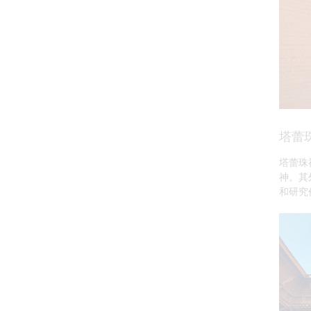
塔蕾
塔蕾珠
神。其
和研究