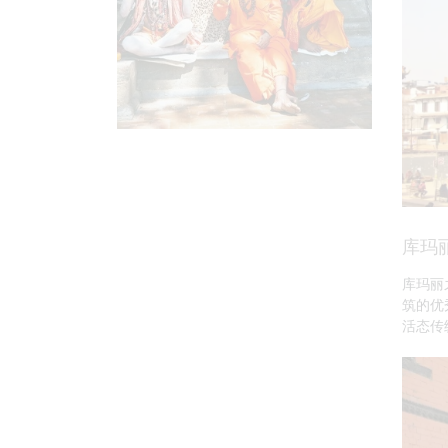
库玛
库玛丽
筑的优
活态传