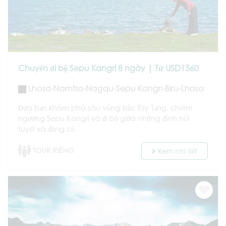
Chuyến đi bộ Sepu Kangri 8 ngày | Từ USD1560
Lhasa-Namtso-Nagqu-Sepu Kangri-Biru-Lhasa
Đưa bạn khám phá sâu vùng bắc Tây Tạng, chiêm
ngưỡng Sepu Kangri và đi bộ giữa những đỉnh núi
tuyết và đồng cỏ.
TOUR RIÊNG
Xem chi tiết