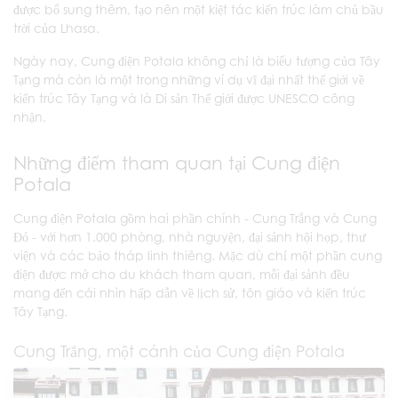
được bổ sung thêm, tạo nên một kiệt tác kiến trúc làm chủ bầu
trời của Lhasa.
Ngày nay, Cung điện Potala không chỉ là biểu tượng của Tây
Tạng mà còn là một trong những ví dụ vĩ đại nhất thế giới về
kiến trúc Tây Tạng và là Di sản Thế giới được UNESCO công
nhận.
Những điểm tham quan tại Cung điện
Potala
Cung điện Potala gồm hai phần chính - Cung Trắng và Cung
Đỏ - với hơn 1.000 phòng, nhà nguyện, đại sảnh hội họp, thư
viện và các bảo tháp linh thiêng. Mặc dù chỉ một phần cung
điện được mở cho du khách tham quan, mỗi đại sảnh đều
mang đến cái nhìn hấp dẫn về lịch sử, tôn giáo và kiến trúc
Tây Tạng.
Cung Trắng, một cánh của Cung điện Potala