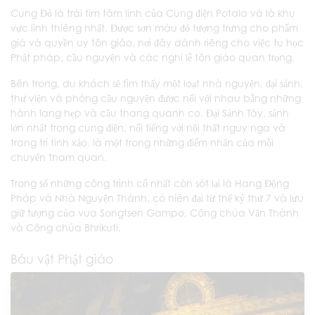
Cung Đỏ là trái tim tâm linh của Cung điện Potala và là khu
vực linh thiêng nhất. Được sơn màu đỏ tượng trưng cho phẩm
giá và quyền uy tôn giáo, nơi đây dành riêng cho việc tu học
Phật pháp, cầu nguyện và các nghi lễ tôn giáo quan trọng.
Bên trong, du khách sẽ tìm thấy một loạt nhà nguyện, đại sảnh,
thư viện và phòng cầu nguyện được nối với nhau bằng những
hành lang hẹp và cầu thang quanh co. Đại Sảnh Tây, sảnh
lớn nhất trong cung điện, nổi tiếng với nội thất nguy nga và
trang trí tinh xảo, là một trong những điểm nhấn của mỗi
chuyến tham quan.
Trong số những công trình cổ nhất còn sót lại là Hang Động
Pháp và Nhà Nguyện Thánh, có niên đại từ thế kỷ thứ 7 và lưu
giữ tượng của vua Songtsen Gampo, Công chúa Văn Thành
và Công chúa Bhrikuti.
Báu vật Phật giáo