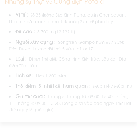
Những sự thật về Cung điện Potala
Vị trí :
Số 35 đường Bắc Kinh Trung, quận Chengguan,
Lhasa; hoặc cách chùa Jokhang 2km về phía tây.
Độ cao :
3.700 m (12.139 ft)
Người xây dựng :
Songtsen Gampo năm 637 SCN;
Đức Đạt-lai Lạt-ma đời thứ 5 vào thế kỷ 17
Loại :
Di sản Thế giới, Công trình Kiến trúc, Lâu đài, Địa
điểm Tôn giáo.
Lịch sử :
Hơn 1.300 năm
Thời điểm tốt nhất để tham quan :
Mùa Hè / Mùa Thu
Giờ mở cửa :
Tháng 5–Tháng 10: 09:00–15:40; Tháng
11–Tháng 4: 09:30–15:20. Đóng cửa vào các ngày Thứ Hai
(trừ ngày lễ quốc gia).