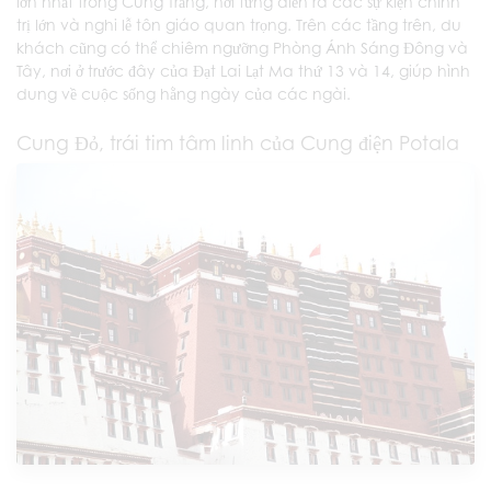
lớn nhất trong Cung Trắng, nơi từng diễn ra các sự kiện chính
trị lớn và nghi lễ tôn giáo quan trọng. Trên các tầng trên, du
khách cũng có thể chiêm ngưỡng Phòng Ánh Sáng Đông và
Tây, nơi ở trước đây của Đạt Lai Lạt Ma thứ 13 và 14, giúp hình
dung về cuộc sống hằng ngày của các ngài.
Cung Đỏ, trái tim tâm linh của Cung điện Potala