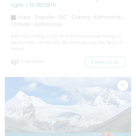
ngày | Từ USD2810
Lhasa - Shigatse - EBC - Gyirong - Kathmandu -
Chitwan - Kathmandu
Bước vào những vùng đất thanh tịnh và tận hưởng vẻ
đẹp tự nhiên và văn hóa đầy mê hoặc của Tây Tạng và
Nepal.
TOUR RIÊNG
Xem chi tiết