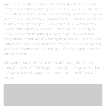
Sừng sững trên thành phố Lhasa, Cung điện Potala là biểu
tượng mang tính biểu tượng nhất của Tây Tạng. Được UNESCO
công nhận là Di sản Thế giới vào năm 1994, nơi đây nổi tiếng với
kiến trúc Tây Tạng tráng lệ, những báu vật Phật giáo vô giá và
di sản văn hóa phong phú. Tọa lạc trên Đồi Đỏ ở trung tâm
Lhasa, cung điện nằm ở độ cao 3.700 mét (12.139 feet), là
cung điện cổ cao nhất thế giới. Ngày nay, đây vẫn là một
trong những thánh địa linh thiêng nhất của Tây Tạng, thu hút
hàng nghìn phật tử và du khách mỗi năm đến chiêm ngưỡng
lịch sử đáng kinh ngạc, kiến trúc độc đáo và ý nghĩa tâm linh
sâu sắc của nó.
Hãy xem video dưới đây để khám phá Cung điện Potala
tráng lệ, từ kiến trúc Tây Tạng ấn tượng đến những đại sảnh linh
thiêng và tầm nhìn ngoạn mục bao quát toàn thành phố
Lhasa.