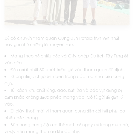
Để có chuyến tham quan Cung điện Potala trọn vẹn nhất,
hãy ghi nhớ những lời khuyên sau:
Mang theo hộ chiếu gốc và Giấy phép Du lịch Tây Tạng để
vào cửa.
Đến nơi ít nhất 30 phút trước giờ vào tham quan đã định.
Không được chụp ảnh bên trong các tòa nhà của cung
điện.
Túi xách lớn, chất lỏng, dao, bật lửa và các vật dụng bị
cấm khác không được phép mang vào. Có tủ gửi đồ gần lối
vào.
Đi giày thoải mái vì tham quan cung điện đòi hỏi phải leo
nhiều bậc thang.
Bên trong cung điện có thể mát mẻ ngay cả trong mùa hè,
vì vậy nên mang theo áo khoác nhẹ.