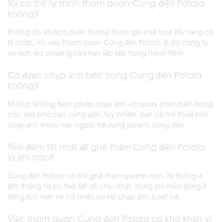
Tôi có thể tự mình tham quan Cung điện Potala
không?
Không. Du khách quốc tế phải tham gia một tour Tây Tạng có
tổ chức, và việc tham quan Cung điện Potala sẽ do công ty
du lịch địa phương của bạn sắp xếp trong hành trình.
Có được chụp ảnh bên trong Cung điện Potala
không?
Không. Không được phép chụp ảnh và quay phim bên trong
các tòa nhà của cung điện. Tuy nhiên, bạn có thể thoải mái
chụp ảnh ở khu vực ngoài trời xung quanh cung điện.
Thời điểm tốt nhất để ghé thăm Cung điện Potala
là khi nào?
Cung điện Potala có thể ghé thăm quanh năm. Từ tháng 4
đến tháng 10 có thời tiết dễ chịu nhất, trong khi mùa đông ít
đông đúc hơn và có nhiều cơ hội chụp ảnh tuyệt vời.
Việc tham quan Cung điện Potala có khó khăn vì