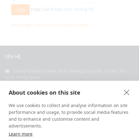
hoặc
Gửi Email cho chúng tôi
GỬI
Email sẽ được phản hồi trong vòng 0.5~24 giờ.
LIÊN HỆ
Dava Private House, Số 8, Đường Dang Re, Lhasa, Tây
Tạng, Trung Quốc
+86 18583346229
About cookies on this site
inquiry@greattibettour.com
We use cookies to collect and analyse information on site
performance and usage, to provide social media features
KẾT NỐI VỚI CHÚNG TÔI
and to enhance and customise content and
advertisements.
Learn more