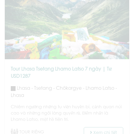
Tour Lhasa Tsetang Lhamo Latso 7 ngày | Từ
USD1287
Lhasa - Tsetang - Chökorgye - Lhamo Latso -
Lhasa
Chiêm ngưỡng những tu viện huyền bí, cảnh quan núi
cao và những ngôi làng quyến rũ. Điểm nhấn là
Lhamo Latso, một hồ tiên tri.
TOUR RIÊNG
Xem chi tiết