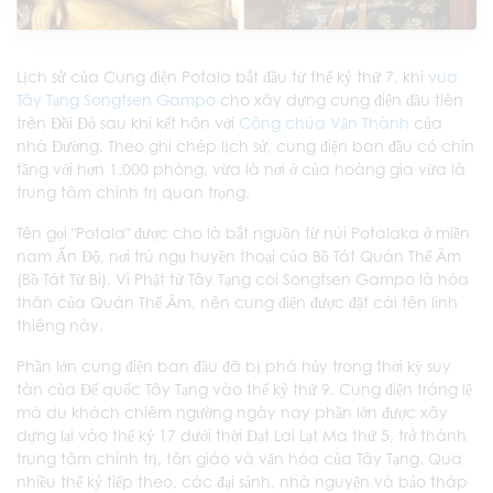
Lịch sử của Cung điện Potala bắt đầu từ thế kỷ thứ 7, khi
vua
Tây Tạng Songtsen Gampo
cho xây dựng cung điện đầu tiên
trên Đồi Đỏ sau khi kết hôn với
Công chúa Văn Thành
của
nhà Đường. Theo ghi chép lịch sử, cung điện ban đầu có chín
tầng với hơn 1.000 phòng, vừa là nơi ở của hoàng gia vừa là
trung tâm chính trị quan trọng.
Tên gọi "Potala" được cho là bắt nguồn từ núi Potalaka ở miền
nam Ấn Độ, nơi trú ngụ huyền thoại của Bồ Tát Quán Thế Âm
(Bồ Tát Từ Bi). Vì Phật tử Tây Tạng coi Songtsen Gampo là hóa
thân của Quán Thế Âm, nên cung điện được đặt cái tên linh
thiêng này.
Phần lớn cung điện ban đầu đã bị phá hủy trong thời kỳ suy
tàn của Đế quốc Tây Tạng vào thế kỷ thứ 9. Cung điện tráng lệ
mà du khách chiêm ngưỡng ngày nay phần lớn được xây
dựng lại vào thế kỷ 17 dưới thời Đạt Lai Lạt Ma thứ 5, trở thành
trung tâm chính trị, tôn giáo và văn hóa của Tây Tạng. Qua
nhiều thế kỷ tiếp theo, các đại sảnh, nhà nguyện và bảo tháp