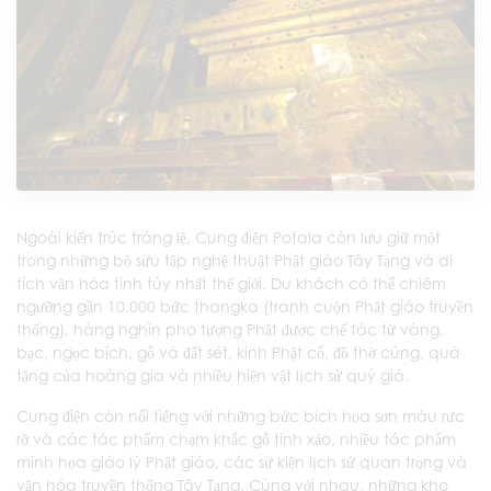
Ngoài kiến trúc tráng lệ, Cung điện Potala còn lưu giữ một
trong những bộ sưu tập nghệ thuật Phật giáo Tây Tạng và di
tích văn hóa tinh túy nhất thế giới. Du khách có thể chiêm
ngưỡng gần 10.000 bức thangka (tranh cuộn Phật giáo truyền
thống), hàng nghìn pho tượng Phật được chế tác từ vàng,
bạc, ngọc bích, gỗ và đất sét, kinh Phật cổ, đồ thờ cúng, quà
tặng của hoàng gia và nhiều hiện vật lịch sử quý giá.
Cung điện còn nổi tiếng với những bức bích họa sơn màu rực
rỡ và các tác phẩm chạm khắc gỗ tinh xảo, nhiều tác phẩm
minh họa giáo lý Phật giáo, các sự kiện lịch sử quan trọng và
văn hóa truyền thống Tây Tạng. Cùng với nhau, những kho