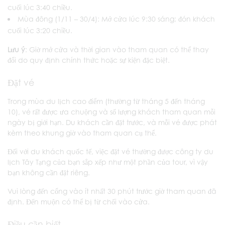
cuối lúc 3:40 chiều.
Mùa đông (1/11 – 30/4): Mở cửa lúc 9:30 sáng; đón khách
cuối lúc 3:20 chiều.
Lưu ý
: Giờ mở cửa và thời gian vào tham quan có thể thay
đổi do quy định chính thức hoặc sự kiện đặc biệt.
Đặt vé
Trong mùa du lịch cao điểm (thường từ tháng 5 đến tháng
10), vé rất được ưa chuộng và số lượng khách tham quan mỗi
ngày bị giới hạn. Du khách cần đặt trước, và mỗi vé được phát
kèm theo khung giờ vào tham quan cụ thể.
Đối với du khách quốc tế, việc đặt vé thường được công ty du
lịch Tây Tạng của bạn sắp xếp như một phần của tour, vì vậy
bạn không cần đặt riêng.
Vui lòng đến cổng vào ít nhất 30 phút trước giờ tham quan đã
định. Đến muộn có thể bị từ chối vào cửa.
Điều cần biết