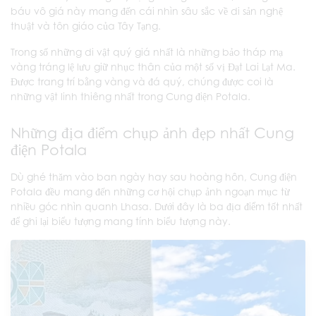
báu vô giá này mang đến cái nhìn sâu sắc về di sản nghệ
thuật và tôn giáo của Tây Tạng.
Trong số những di vật quý giá nhất là những bảo tháp mạ
vàng tráng lệ lưu giữ nhục thân của một số vị Đạt Lai Lạt Ma.
Được trang trí bằng vàng và đá quý, chúng được coi là
những vật linh thiêng nhất trong Cung điện Potala.
Những địa điểm chụp ảnh đẹp nhất Cung
điện Potala
Dù ghé thăm vào ban ngày hay sau hoàng hôn, Cung điện
Potala đều mang đến những cơ hội chụp ảnh ngoạn mục từ
nhiều góc nhìn quanh Lhasa. Dưới đây là ba địa điểm tốt nhất
để ghi lại biểu tượng mang tính biểu tượng này.