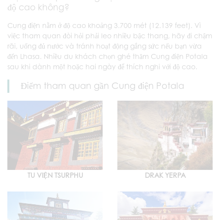
độ cao không?
Cung điện nằm ở độ cao khoảng 3.700 mét (12.139 feet). Vì
việc tham quan đòi hỏi phải leo nhiều bậc thang, hãy đi chậm
rãi, uống đủ nước và tránh hoạt động gắng sức nếu bạn vừa
đến Lhasa. Nhiều du khách chọn ghé thăm Cung điện Potala
sau khi dành một hoặc hai ngày để thích nghi với độ cao.
Điểm tham quan gần Cung điện Potala
TU VIỆN TSURPHU
DRAK YERPA