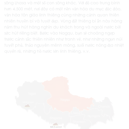
sông Lhasa và một số con sông khác. Với độ cao trung bình
hơn 4.500 mét, nơi đây có một nền văn hóa du mục độc đáo,
văn hóa tôn giáo linh thiêng cùng những cảnh quan thiên
nhiên huyền bí và tuyệt đẹp. Vùng đất thiêng bí ẩn này hàng
năm thu hút hàng nghìn du khách trong và ngoài nước bởi
sức hút riêng biệt. Bước vào Nagqu, bạn sẽ choáng ngợp
trước cảnh sắc thiên nhiên như tranh vẽ, như những ngọn núi
tuyết phủ, thảo nguyên mênh mông, suối nước nóng địa nhiệt
quyến rũ, những hồ nước lớn linh thiêng, v.v.