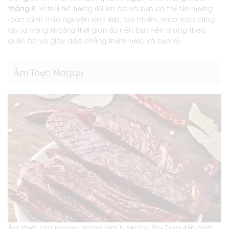
tháng 9
, vì thời tiết tương đối ấm áp và bạn có thể tận hưởng
toàn cảnh thảo nguyên xinh đẹp. Tuy nhiên, mùa mưa cũng
xảy ra trong khoảng thời gian đó nên bạn nên mang theo
quần áo và giày dép chống thấm nước và bảo vệ.
Ẩm Thực Nagqu
Ẩm thực của Nagqu mang đậm hương vị Tây Tạng điển hình,