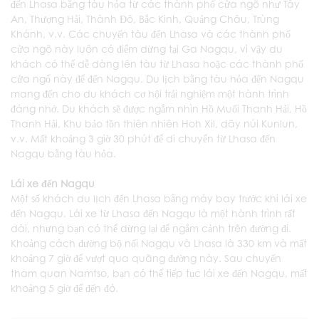
đến Lhasa bằng tàu hỏa từ các thành phố cửa ngõ như Tây
An, Thượng Hải, Thành Đô, Bắc Kinh, Quảng Châu, Trùng
Khánh, v.v. Các chuyến tàu đến Lhasa và các thành phố
cửa ngõ này luôn có điểm dừng tại Ga Nagqu, vì vậy du
khách có thể dễ dàng lên tàu từ Lhasa hoặc các thành phố
cửa ngổ này để đến Nagqu. Du lịch bằng tàu hỏa đến Nagqu
mang đến cho du khách cơ hội trải nghiệm một hành trình
đáng nhớ. Du khách sẽ được ngắm nhìn Hồ Muối Thanh Hải, Hồ
Thanh Hải, Khu bảo tồn thiên nhiên Hoh Xil, dãy núi Kunlun,
v.v. Mất khoảng 3 giờ 30 phút để di chuyển từ Lhasa đến
Nagqu bằng tàu hỏa.
Lái xe đến Nagqu
Một số khách du lịch đến Lhasa bằng máy bay trước khi lái xe
đến Nagqu. Lái xe từ Lhasa đến Nagqu là một hành trình rất
dài, nhưng bạn có thể dừng lại để ngắm cảnh trên đường đi.
Khoảng cách đường bộ nối Nagqu và Lhasa là 330 km và mất
khoảng 7 giờ để vượt qua quãng đường này. Sau chuyến
tham quan Namtso, bạn có thể tiếp tục lái xe đến Nagqu, mất
khoảng 5 giờ để đến đó.