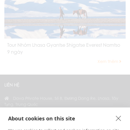
Tour Nhóm Lhasa Gyantse Shigatse Everest Namtso
9 ngày
Xem thêm
LIÊN HỆ
Dava Private House, Số 8, Đường Dang Re, Lhasa, Tây
Tạng, Trung Quốc
+86 18583346229
About cookies on this site
inquiry@greattibettour.com