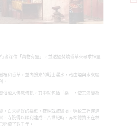
。
行者深信「萬物有靈」，並透過焚燒香草來尋求神靈
樹枝和香草，並向歸來的戰士灑水，藉由煙與水來驅
利。
習俗融入佛教儀軌，其中就包括「桑」，使其演變為
擾。白天砌好的牆壁，夜晚就被毀壞，導致工程遲遲
祟。寺院得以順利建成。八世紀時，赤松德贊王在林
已延續了數千年。