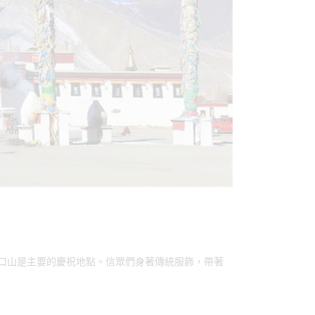
口山是主要的慶祝地點。信眾們身著傳統服飾，帶著