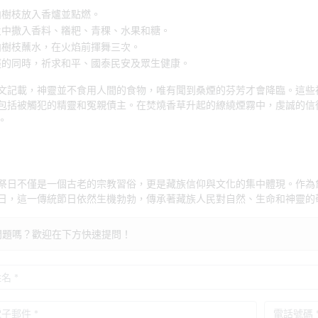
柏樹枝放入香爐並點燃。
火中撒入香料、糌粑、青稞、水果和糖。
柏樹枝蘸水，在火焰前揮舞三次。
經的同時，祈求和平、國泰民安及眾生健康。
文記載，神靈並不食用人間的食物，唯有聞到桑煙的芬芳才會降臨。這些
包括被觸犯的精靈和冤親債主。在焚燒香草升起的繚繞煙霧中，虔誠的信
。
祭日不僅是一個古老的宗教習俗，更是藏族信仰與文化的集中體現。作為
日，這一傳統節日依然生機勃勃，傳承著藏族人民對自然、生命和神靈的
問題嗎？歡迎在下方快速提問！