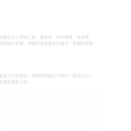
神靈包括上師與三寶、護法神、出世間佛、各路神
徒們誠心祈禱，神聖的氣息遍及拉薩河、寺廟和周圍
象雄文化的遺存，桑煙是西藏古文明的一個活化石。
敬畏與感恩之情。