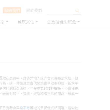
聯絡我們
關於我們
指南
藏族文化
喜馬拉雅山旅遊
飄散在晨霧中。許多外地人或許會以為那是炊煙，但
行為。這一傳統源於古代焚燒香草敬奉神靈、祈求平
是信仰的持久表達，也是重要的精神寄託。不僅僅是
，表達對和平、豐收、健康和諧生活的期盼，形成一
節日有時會與
桑耶寺
等地的祭祀儀式相關聯，這些地