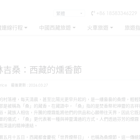
+86 18583346229
藏連線行程
中國西藏旅遊
火車旅遊
旅遊
林吉桑：西藏的燻香節
rice
最後更新 : 2026.03.27
的村落裡，每天清晨，甚至比陽光更早升起的，是一縷裊裊的桑煙，輕輕
那是被稱為「桑」的藏香。在藏語中，「桑」指的是焚香祭祀神靈的吉祥
俗。藏族人相信，升騰的煙霧能將他們的供品和心願帶往天界，因此它既
單的儀式，「桑」更代表著一種與神靈溝通的方式。人們透過芬芳的煙霧
而深遠的精神連結。
曆五月十五日，西藏都會慶祝「世界煙祭日」，也稱為桑煙節。這一傳統