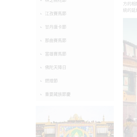
方的相
統的延
江孜賽馬節
甘丹唐卡節
那曲賽馬節
當雄賽馬節
佛陀天降日
燃燈節
重要藏族節慶