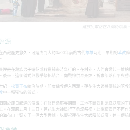
藏族民眾正在八廓街煨桑
淵源
在西藏歷史悠久，可追溯到大約3500年前的古代
象雄
時期。早期的
苯教
修
。
桑煙是在藏族男子遠征或狩獵歸來時舉行的。在村外，人們會燃起一堆柏
。後來，這個儀式與戰爭祭祀結合，向戰神供奉桑煙，祈求部落和平與勝
世紀，
松贊干布
統治時期，印度佛教傳入西藏。蓮花生大師將傳統的苯教
教
中一種獨特的儀式。
個關於節日起源的傳說：在修建桑耶寺期間，工地不斷受到鬼怪妖魔的干
工。在藏曆五月十三日，蓮花生大師舉行了桑煙祭祀，此後精靈們不再作
的海布山上豎立了一個大型香爐，以慶祝蓮花生大師降伏妖魔。這一傳統