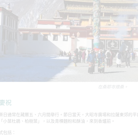
在桑耶寺煨桑。
慶祝
祭日通常在藏曆五、六月間舉行。節日當天，大昭寺廣場和拉薩東郊的平
「小葉杜鵑、柏樹葉」，以及青稞麵粉和酥油，來到香爐前。
式包括：