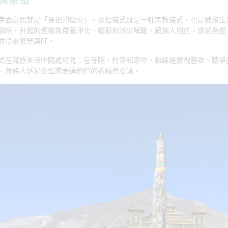
與象徵
字面意思就是「祭祀的煙火」。桑煙儀式既是一種宗教儀式，也是藏族生
麵粉，升起的煙霧象徵著淨化、驅邪和消災解難。藏族人相信，透過桑煙
並帶來繁榮興旺。
式在藏族生活中隨處可見：在寺院、村落和家中。無論是慶祝豐收、戰爭
，藏族人透過桑煙來表達他們的祈願與虔誠。