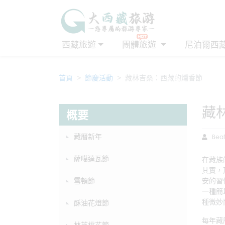
西藏旅遊
團體旅遊
尼泊爾西
首頁
節慶活動
藏林吉桑：西藏的燻香節
藏
概要
藏曆新年
Beat
薩噶達瓦節
在藏族
其實，
雪頓節
安的習
一種簡
種微妙
酥油花燈節
每年藏
林芝桃花節