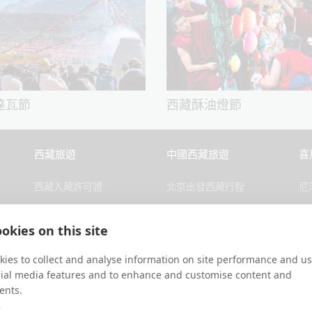
達瓦節
西藏酥油燈節
西藏旅遊
中國西藏旅遊
喜
西藏入藏許可證
北京出發西藏行程
尼
西藏熱門景點
上海出發西藏行程
不
okies on this site
西藏天氣
成都出發西藏行程
尼
ies to collect and analyse information on site performance and us
西藏飯店推薦
西安出發西藏行程
不
cial media features and to enhance and customise content and
常見問題
西寧出發西藏行程
不
ents.
e
西藏地圖
雲南－西藏行程
2