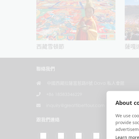
西藏雪頓節
薩嘎
聯絡我們
中國西藏拉薩當惹路8號 Dava 私人會館
+86 18583346229
About co
inquiry@greattibettour.com
We use cook
跟我們連絡
provide so
advertisem
Learn mor