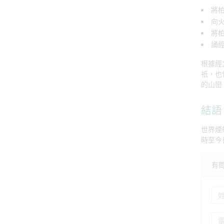
將
向
將
誦
根據經
祇，也
的山巒
結語
世界煙
時至今
有