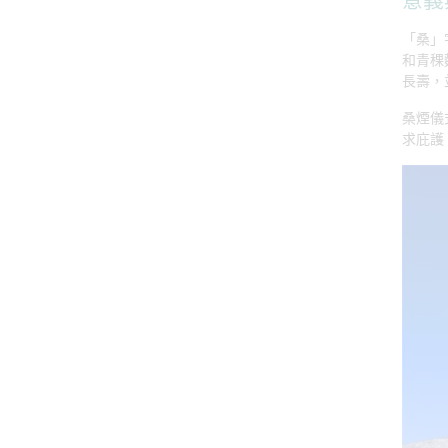
意義
「桑」
和青稞
長壽，
桑煙儀
求庇護