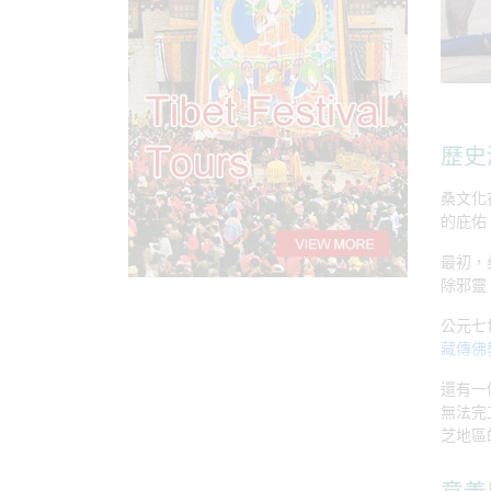
歷史
桑文化
的庇佑
最初，
除邪靈
公元七
藏傳佛
還有一
無法完
芝地區