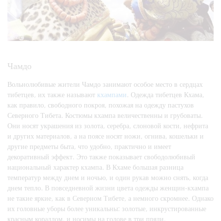
Чамдо
Вольнолюбивые жители Чамдо занимают особое место в сердцах
тибетцев, их также называют
кхампами
. Одежда тибетцев Кхама,
как правило, свободного покроя, похожая на одежду пастухов
Северного Тибета. Костюмы кхампа величественны и грубоваты.
Они носят украшения из золота, серебра, слоновой кости, нефрита
и других материалов, а на поясе носят ножи, огнива, кошельки и
другие предметы быта, что удобно, практично и имеет
декоративный эффект. Это также показывает свободолюбивый
национальный характер кхампа. В Кхаме большая разница
температур между днем и ночью, и один рукав можно снять, когда
днем тепло. В повседневной жизни цвета одежды женщин-кхампа
не такие яркие, как в Северном Тибете, а немного скромнее. Однако
их головные уборы более уникальны: золотые, инкрустированные
красным кораллом, и носимы на голове в три пряди.