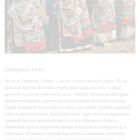
Северный Тибет
Нагчу в Северном Тибете — чисто скотоводческий район. Из-за
большой высоты и низких температур здесь нет лета, и люди
круглый год носят тибетский халат. Овчина, производимая здесь,
является основным сырьем для изготовления тибетских халатов.
Такой овчинный халат велик и тяжел, но может служить одеждой
днем и одеялом ночью. Благодаря этому люди могут выдерживать
суровый высокогорный климат на плато Северного Тибета.
Овчинные халаты чаще всего имеют неворсовую поверхность, а
некоторые оторочены черным бархатом на манжетах, полочках,
подоле и т.д. Скотоводы носят красные войлочные шляпы, а на