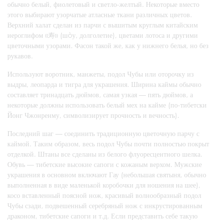
обычно белый, фиолетовый и светло-желтый. Некоторые вместо
этого выбирают узорчатые атласные ткани различных цветов.
Верхний халат сделан из парчи с вышитым круглым китайским
иероглифом «寿» (шòу, долголетие), цветами лотоса и другими
цветочными узорами. Фасон такой же, как у нижнего белья, но без
рукавов.
Используют воротник, манжеты, подол Чубы или оторочку из
выдры, леопарда и тигра для украшения. Ширина каймы обычно
составляет тринадцать дюймов, самая узкая — пять дюймов, а
некоторые должны использовать белый мех на кайме (по-тибетски
Йонг Чжонренму, символизирует прочность и вечность).
Последний шаг — соединить традиционную цветочную парчу с
каймой. Таким образом, весь подол Чубы почти полностью покрыт
отделкой. Штаны все сделаны из белого флуоресцентного шелка.
Обувь — тибетские высокие сапоги с кожаным верхом. Мужские
украшения в основном включают Гау (небольшая святыня, обычно
выполненная в виде маленькой коробочки для ношения на шее),
косо вставленный поясной нож, красивый волнообразный подол
Чубы сзади, подвешенный серебряный нож с инкрустированным
драконом, тибетские сапоги и т.д. Если представить себе такую