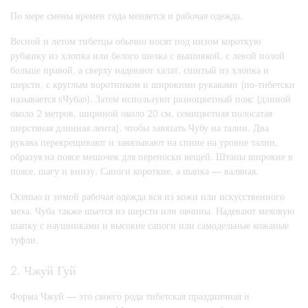
По мере смены времен года меняется и рабочая одежда.
Весной и летом тибетцы обычно носят под низом короткую
рубашку из хлопка или белого шелка с вышивкой, с левой полой
больше правой, а сверху надевают халат, сшитый из хлопка и
шерсти, с круглым воротником и широкими рукавами (по-тибетски
называется «Чуба»). Затем используют разноцветный пояс (длиной
около 2 метров, шириной около 20 см, семицветная полосатая
шерстяная длинная лента), чтобы завязать Чубу на талии. Два
рукава перекрещивают и завязывают на спине на уровне талии,
образуя на поясе мешочек для переноски вещей. Штаны широкие в
поясе, шагу и внизу. Сапоги короткие, а шапка — валяная.
Осенью и зимой рабочая одежда вся из кожи или искусственного
меха. Чуба также шьется из шерсти или овчины. Надевают меховую
шапку с наушниками и высокие сапоги или самодельные кожаные
туфли.
2. Чжуй Гуй
Форма Чжуй — это своего рода тибетская праздничная и