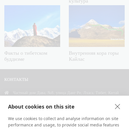
культура
Факты о тибетском
Внутренняя кора горы
буддизме
Кайлас
КОНТАКТЫ
Частный дом Дава, №8, улица Данг Ре, Лхаса, Тибет, Китай
+86 18583346229
About cookies on this site
inquiry@greattibettour.com
We use cookies to collect and analyse information on site
performance and usage, to provide social media features
СВЯЗАТЬСЯ С НАМИ