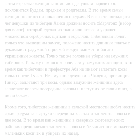
затем взрослые женщины помогают девушкам нарядиться,
поклониться Буддам, предкам и родителям. В это время семьи
женщин поют песни поклонения предкам. В возрасте пятнадцати
лет девушки из тибетцев Хайси должны носить «Марлтон» (набор
для волос), который сделан из ткани или атласа и украшен
множеством серебряных щитков и кораллов. Тибетянкам Голог,
только что вышедшим замуж, положено носить длинные платья с
рукавами, с радужной строчкой вокруг манжет, и богато
украшенные жилеты. Точно так же головные уборы незамужних
тибетянок Тяньчжу намного короче, чем у замужних женщин, в то
время как тибетянки в префектуре Аба начинают заплетать косы
только после 16 лет. Незамужние девушки в Чжоуни, провинция
Ганьсу, заплетают три косы, однако замужние женщины здесь
заплетают волосы посередине головы и плетут их от талии вниз, а
не по бокам.
Кроме того, тибетские женщины в сельской местности любят носить
яркие радужные фартуки спереди на халатах и заплетать волосы в
две косы. В то время как женщины в северных скотоводческих
районах предпочитают заплетать волосы в бесчисленное множество
маленьких косичек и убирать их назад.