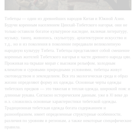
Тибетцы — один из древнейших народов Китая и Южной Азии.
Будучи коренным населением Цинхай-Тибетского нагорья, они не
только оставили богатое культурное наследие, включая литературу,
музыку, танец, живопись, скульптуру, архитектурное искусство и
т.д., но и из поколения в поколение передавали великолепную
народную культуру Тибета. Тибетцы представляют собой смешение
коренных жителей Тибетского нагорья и части древнего народа цян.
Проживая на «крыше мира» с высоким рельефом, холодным
климатом и суровыми природными условиями, тибетцы живут
скотоводством и земледелием. Вся эта экологическая среда и образ
жизни определяют форму их одежды. Основные черты одежды
тибетских предков — это тяжелая и теплая одежда, широкий пояс и
длинные рукава. Согласно историческим данным, уже в XI веке до
н.э. сложились основные характеристики тибетской одежды.
Традиционная тибетская одежда богата содержанием и
разнообразием, имеет определенные структурные особенности,
различия по уровням и регионам, а также некоторые специфические
правила.