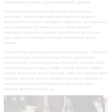
Особенности аксессуаров тибетской одежды
Основные особенности тибетской одежды определяют ряд
аксессуаров. Тибетские костюмы характеризуются широким
использованием золотых, серебряных, нефритовых, драгоценных и
других украшений. Поскольку золото и серебро являются
символами благородства, роскоши, достоинства и чистоты, это
стало одной из эстетических особенностей костюмов многих
народов.
Головной убор играет важную роль в тибетской одежде. Существует
множество видов женских головных уборов, среди которых
известны Бачжу (Spa phrug) и Баго (Spa sgor). Головные уборы
могут быть сделаны из меди, серебра, золотой чеканки, нефрита,
коралла, жемчуга или других сокровищ. Тибетские женщины любят
украшать свои косы золотом, серебром, бусинами и нефритом, а
также носить «Гау» (амулет-буддийскую коробочку), серьги,
ожерелья, браслеты, кольца и т.д.