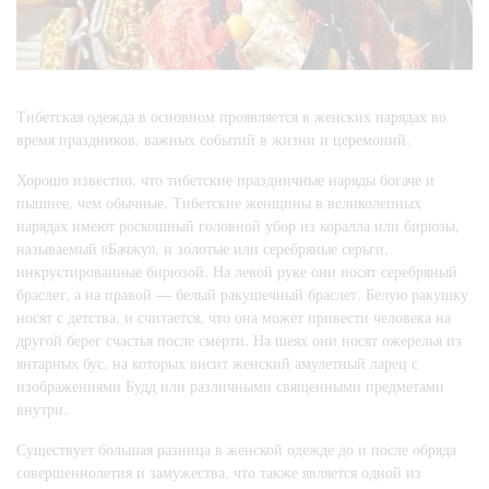
Тибетская одежда в основном проявляется в женских нарядах во
время праздников, важных событий в жизни и церемоний.
Хорошо известно, что тибетские праздничные наряды богаче и
пышнее, чем обычные. Тибетские женщины в великолепных
нарядах имеют роскошный головной убор из коралла или бирюзы,
называемый «Бачжу», и золотые или серебряные серьги,
инкрустированные бирюзой. На левой руке они носят серебряный
браслет, а на правой — белый ракушечный браслет. Белую ракушку
носят с детства, и считается, что она может привести человека на
другой берег счастья после смерти. На шеях они носят ожерелья из
янтарных бус, на которых висит женский амулетный ларец с
изображениями Будд или различными священными предметами
внутри.
Существует большая разница в женской одежде до и после обряда
совершеннолетия и замужества, что также является одной из