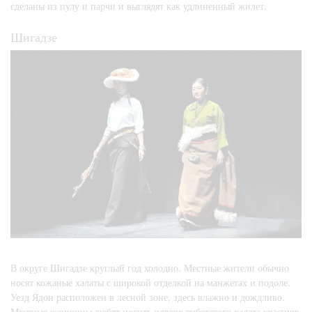
сделаны из пулу и парчи и выглядят как удлиненный жилет.
Шигадзе
В округе Шигадзе круглый год холодно. Местные жители обычно
носят кожаные халаты с широкой отделкой на манжетах и подоле.
Уезд Ядон расположен в лесной зоне, здесь влажно и дождливо.
Местные женщины любят носить поверх тибетского халата красную