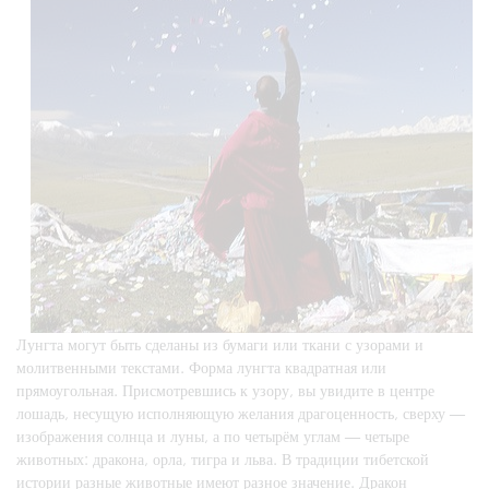
Лунгта могут быть сделаны из бумаги или ткани с узорами и
молитвенными текстами. Форма лунгта квадратная или
прямоугольная. Присмотревшись к узору, вы увидите в центре
лошадь, несущую исполняющую желания драгоценность, сверху —
изображения солнца и луны, а по четырём углам — четыре
животных: дракона, орла, тигра и льва. В традиции тибетской
истории разные животные имеют разное значение. Дракон