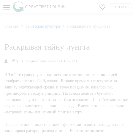
GREAT TIBET TOUR ®
КОНТАКТ
Главная
Тибетская культура
Раскрывая тайну лунгта
Раскрывая тайну лунгта
Liffity
Последнее обновление : 24.10.2023
В Тибете существует повсеместное явление: множество людей
подбрасывает в небо бумажки. В наше время мы выступаем за
защиту окружающей среды, и такое поведение, казалось бы,
противоречит этому принципу. На самом деле эти бумажки
называются лунгта, что означает благословение. На тибетском языке
«лунг» означает ветер, а «та» — лошадь. Вместе эти слова означают
«ветряной конь» или конный флаг на ветру.
По сравнению с молитвенными флажками, известность лунгта не
так широко распространена в мире. Неся то же значение