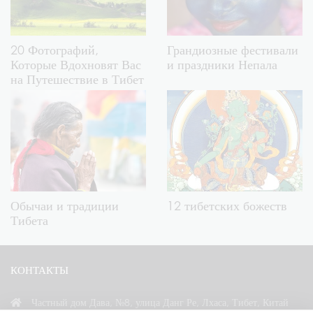
20 Фотографий,
Грандиозные фестивали
Которые Вдохновят Вас
и праздники Непала
на Путешествие в Тибет
Обычаи и традиции
12 тибетских божеств
Тибета
КОНТАКТЫ
Частный дом Дава, №8, улица Данг Ре, Лхаса, Тибет, Китай