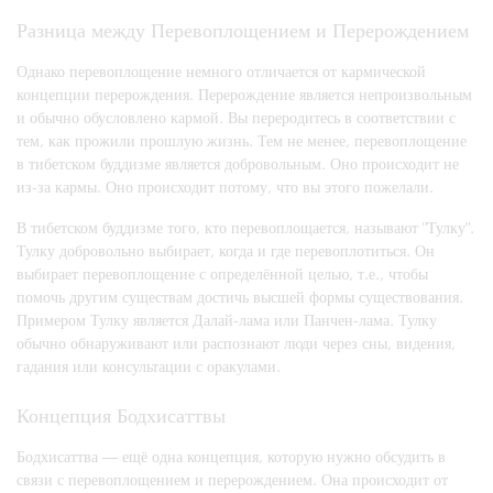
Разница между Перевоплощением и Перерождением
Однако перевоплощение немного отличается от кармической
концепции перерождения. Перерождение является непроизвольным
и обычно обусловлено кармой. Вы переродитесь в соответствии с
тем, как прожили прошлую жизнь. Тем не менее, перевоплощение
в тибетском буддизме является добровольным. Оно происходит не
из-за кармы. Оно происходит потому, что вы этого пожелали.
В тибетском буддизме того, кто перевоплощается, называют "Тулку".
Тулку добровольно выбирает, когда и где перевоплотиться. Он
выбирает перевоплощение с определённой целью, т.е., чтобы
помочь другим существам достичь высшей формы существования.
Примером Тулку является Далай-лама или Панчен-лама. Тулку
обычно обнаруживают или распознают люди через сны, видения,
гадания или консультации с оракулами.
Концепция Бодхисаттвы
Бодхисаттва — ещё одна концепция, которую нужно обсудить в
связи с перевоплощением и перерождением. Она происходит от