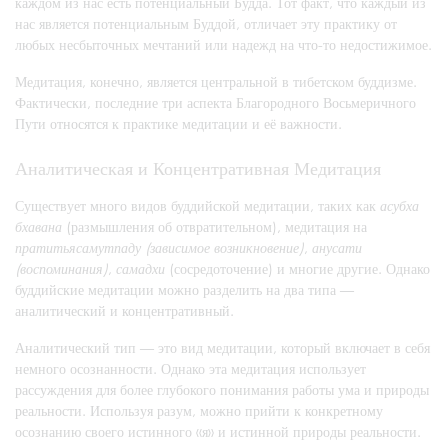
каждом из нас есть потенциальный Будда. Тот факт, что каждый из
нас является потенциальным Буддой, отличает эту практику от
любых несбыточных мечтаний или надежд на что-то недостижимое.
Медитация, конечно, является центральной в тибетском буддизме.
Фактически, последние три аспекта Благородного Восьмеричного
Пути относятся к практике медитации и её важности.
Аналитическая и Концентративная Медитация
Существует много видов буддийской медитации, таких как
асубха
бхавана
(размышления об отвратительном), медитация на
пратитьясамутпаду (зависимое возникновение)
,
анусати
(воспоминания)
,
самадхи
(сосредоточение) и многие другие. Однако
буддийские медитации можно разделить на два типа —
аналитический и концентративный.
Аналитический тип — это вид медитации, который включает в себя
немного осознанности. Однако эта медитация использует
рассуждения для более глубокого понимания работы ума и природы
реальности. Используя разум, можно прийти к конкретному
осознанию своего истинного «я» и истинной природы реальности.