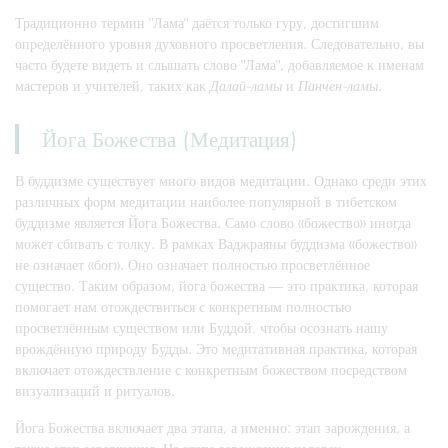
Традиционно термин "Лама" даётся только гуру, достигшим
определённого уровня духовного просветления. Следовательно, вы
часто будете видеть и слышать слово "Лама", добавляемое к именам
мастеров и учителей, таких как
Далай-ламы
и
Панчен-ламы
.
Йога Божества (Медитация)
В буддизме существует много видов медитации. Однако среди этих
различных форм медитации наиболее популярной в тибетском
буддизме является Йога Божества. Само слово «божество» иногда
может сбивать с толку. В рамках Ваджраяны буддизма «божество»
не означает «бог». Оно означает полностью просветлённое
существо. Таким образом, йога божества — это практика, которая
помогает нам отождествиться с конкретным полностью
просветлённым существом или Буддой, чтобы осознать нашу
врождённую природу Будды. Это медитативная практика, которая
включает отождествление с конкретным божеством посредством
визуализаций и ритуалов.
Йога Божества включает два этапа, а именно: этап зарождения, а