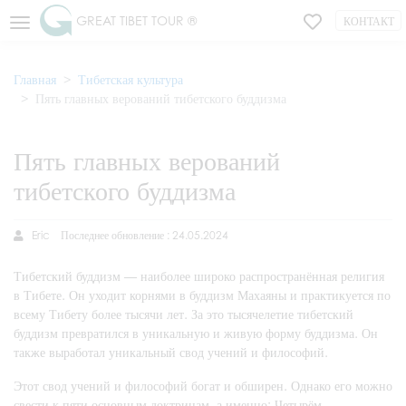
GREAT TIBET TOUR ®
КОНТАКТ
Главная
Тибетская культура
Пять главных верований тибетского буддизма
Пять главных верований
тибетского буддизма
Eric
Последнее обновление : 24.05.2024
Тибетский буддизм — наиболее широко распространённая религия
в Тибете. Он уходит корнями в буддизм Махаяны и практикуется по
всему Тибету более тысячи лет. За это тысячелетие тибетский
буддизм превратился в уникальную и живую форму буддизма. Он
также выработал уникальный свод учений и философий.
Этот свод учений и философий богат и обширен. Однако его можно
свести к пяти основным доктринам, а именно: Четырём