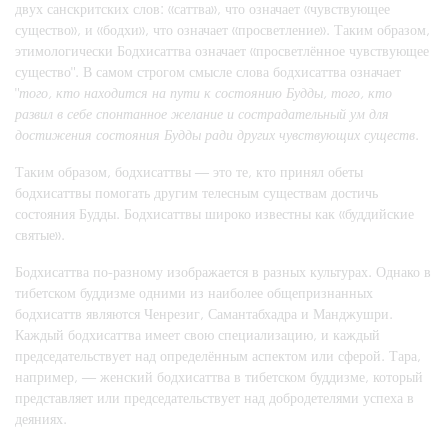
двух санскритских слов: «саттва», что означает «чувствующее
существо», и «бодхи», что означает «просветление». Таким образом,
этимологически Бодхисаттва означает «просветлённое чувствующее
существо". В самом строгом смысле слова бодхисаттва означает
"
того, кто находится на пути к состоянию Будды, того, кто
развил в себе спонтанное желание и сострадательный ум для
достижения состояния Будды ради других чувствующих существ
.
Таким образом, бодхисаттвы — это те, кто принял обеты
бодхисаттвы помогать другим телесным существам достичь
состояния Будды. Бодхисаттвы широко известны как «буддийские
святые».
Бодхисаттва по-разному изображается в разных культурах. Однако в
тибетском буддизме одними из наиболее общепризнанных
бодхисаттв являются Ченрезиг, Самантабхадра и Манджушри.
Каждый бодхисаттва имеет свою специализацию, и каждый
председательствует над определённым аспектом или сферой. Тара,
например, — женский бодхисаттва в тибетском буддизме, который
представляет или председательствует над добродетелями успеха в
деяниях.