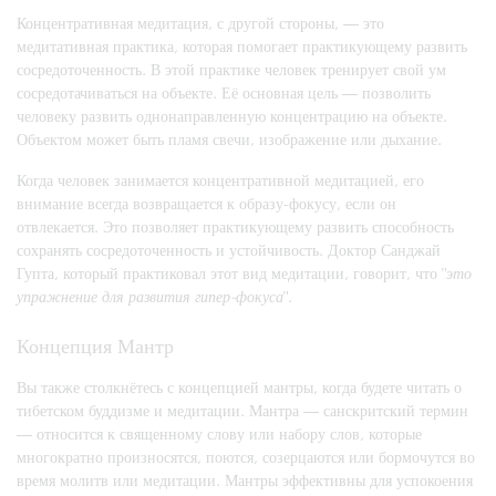
Концентративная медитация, с другой стороны, — это
медитативная практика, которая помогает практикующему развить
сосредоточенность. В этой практике человек тренирует свой ум
сосредотачиваться на объекте. Её основная цель — позволить
человеку развить однонаправленную концентрацию на объекте.
Объектом может быть пламя свечи, изображение или дыхание.
Когда человек занимается концентративной медитацией, его
внимание всегда возвращается к образу-фокусу, если он
отвлекается. Это позволяет практикующему развить способность
сохранять сосредоточенность и устойчивость. Доктор Санджай
Гупта, который практиковал этот вид медитации, говорит, что "
это
упражнение для развития гипер-фокуса
".
Концепция Мантр
Вы также столкнётесь с концепцией мантры, когда будете читать о
тибетском буддизме и медитации. Мантра — санскритский термин
— относится к священному слову или набору слов, которые
многократно произносятся, поются, созерцаются или бормочутся во
время молитв или медитации. Мантры эффективны для успокоения