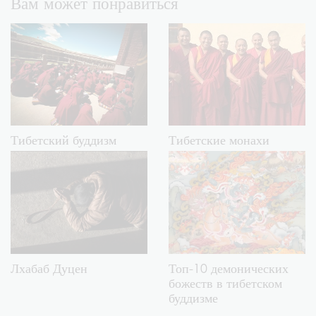
Вам может понравиться
Тибетский буддизм
Тибетские монахи
Лхабаб Дуцен
Топ-10 демонических
божеств в тибетском
буддизме