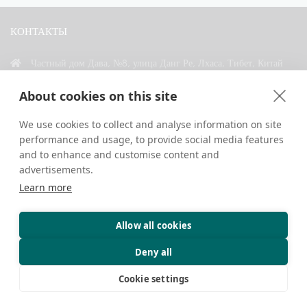
КОНТАКТЫ
Частный дом Дава, №8, улица Данг Ре, Лхаса, Тибет, Китай
+86 18583346229
About cookies on this site
inquiry@greattibettour.com
We use cookies to collect and analyse information on site
performance and usage, to provide social media features
СВЯЗАТЬСЯ С НАМИ
and to enhance and customise content and
advertisements.
Learn more
Allow all cookies
Авторские права © 2026. Все права защищены.
Конфиденциальность
Контакты
Советы путешественникам
Deny all
Cookie settings