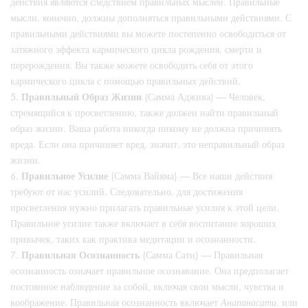
действия являются следствием правильных мыслей. Правильные
мысли, конечно, должны дополняться правильными действиями. С
правильными действиями вы можете постепенно освободиться от
затяжного эффекта кармического цикла рождения, смерти и
перерождения. Вы также можете освободить себя от этого
кармического цикла с помощью правильных действий.
Правильный Образ Жизни
(Самма Аджива) — Человек,
стремящийся к просветлению, также должен найти правильный
образ жизни. Ваша работа никогда никому не должна причинять
вреда. Если она причиняет вред, значит, это неправильный образ
жизни.
Правильное Усилие
(Самма Вайяма) — Все наши действия
требуют от нас усилий. Следовательно, для достижения
просветления нужно прилагать правильные усилия к этой цели.
Правильное усилие также включает в себя воспитание хороших
привычек, таких как практика медитации и осознанности.
Правильная Осознанность
(Самма Сати) — Правильная
осознанность означает правильное осознавание. Она предполагает
постоянное наблюдение за собой, включая свои мысли, чувства и
воображение. Правильная осознанность включает
Анапанасати
, или