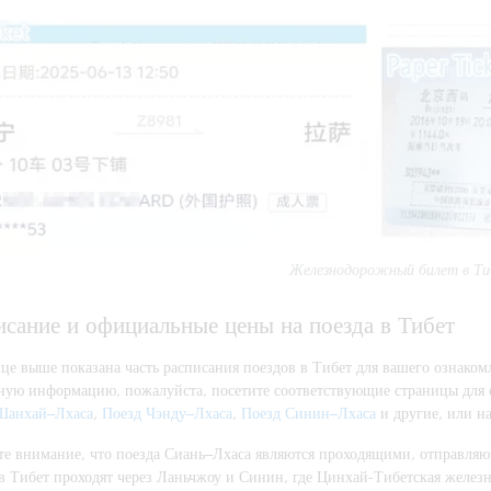
Железнодорожный билет в Т
исание и официальные цены на поезда в Тибет
ице выше показана часть расписания поездов в Тибет для вашего ознаком
ную информацию, пожалуйста, посетите соответствующие страницы для 
Шанхай–Лхаса
,
Поезд Чэнду–Лхаса
,
Поезд Синин–Лхаса
и другие, или н
те внимание, что поезда Сиань–Лхаса являются проходящими, отправляю
в Тибет проходят через Ланьчжоу и Синин, где Цинхай-Тибетская железн