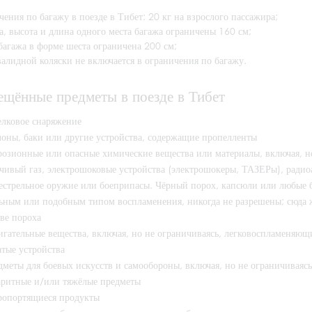
ения по багажу в поезде в Тибет: 20 кг на взрослого пассажира;
, высота и длина одного места багажа ограничены 160 см;
багажа в форме шеста ограничена 200 см;
алидной коляски не включается в ограничения по багажу.
ещённые предметы в поезде в Тибет
елковое снаряжение
лоны, баки или другие устройства, содержащие пропелленты
розионные или опасные химические вещества или материалы, включая, но
очивый газ, электрошоковые устройства (электрошокеры, ТАЗЕРы), ради
естрельное оружие или боеприпасы. Чёрный порох, капсюли или любые 
ьным или подобным типом воспламенения, никогда не разрешены; сюда 
ве пороха
игательные вещества, включая, но не ограничиваясь, легковоспламеняющи
атые устройства
меты для боевых искусств и самообороны, включая, но не ограничиваясь,
аритные и/или тяжёлые предметы
ропортящиеся продукты