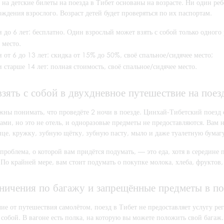
на детские билеты на поезда в Тибет основаны на возрасте. Ни один реб
ждения взрослого. Возраст детей будет проверяться по их паспортам.
 до 6 лет: бесплатно. Один взрослый может взять с собой только одного
 место.
 от 6 до 13 лет: скидка от 15% до 50%, своё спальное/сидячее место;
 старше 14 лет: полная стоимость, своё спальное/сидячее место.
взять с собой в двухдневное путешествие на поез
жны понимать, что проведёте 2 ночи в поезде. Цинхай-Тибетский поезд 
ами, но это не отель, и одноразовые предметы не предоставляются. Вам 
нце, кружку, зубную щётку, зубную пасту, мыло и даже туалетную бумаг
проблема, о которой вам придётся подумать, — это еда, хотя в середине 
По крайней мере, вам стоит подумать о покупке молока, хлеба, фруктов,
ничения по багажу и запрещённые предметы в по
ие от путешествия самолётом, поезд в Тибет не предоставляет услугу ре
 собой. В вагоне есть полка, на которую вы можете положить свой багаж.