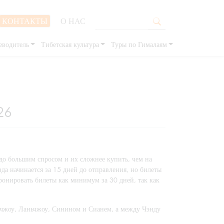
КОНТАКТЫ
О НАС
еводитель
Тибетская культура
Туры по Гималаям
26
здо большим спросом и их сложнее купить, чем на
да начинается за 15 дней до отправления, но билеты
бронировать билеты как минимум за 30 дней, так как
чжоу, Ланьчжоу, Синином и Сианем, а между Чэнду