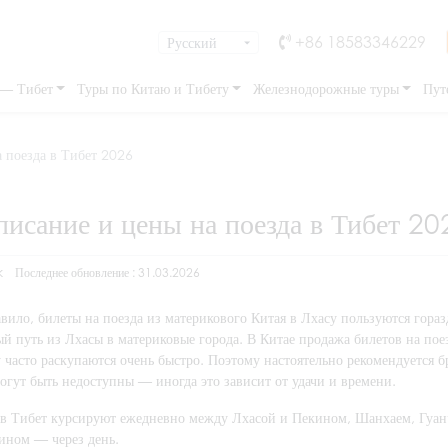
+86 18583346229
 — Тибет
Туры по Китаю и Тибету
Железнодорожные туры
Пут
 поезда в Тибет 2026
писание и цены на поезда в Тибет 20
k
Последнее обновление : 31.03.2026
вило, билеты на поезда из материкового Китая в Лхасу пользуются гора
й путь из Лхасы в материковые города. В Китае продажа билетов на поез
 часто раскупаются очень быстро. Поэтому настоятельно рекомендуется 
огут быть недоступны — иногда это зависит от удачи и времени.
 в Тибет курсируют ежедневно между Лхасой и Пекином, Шанхаем, Гуан
ином — через день.