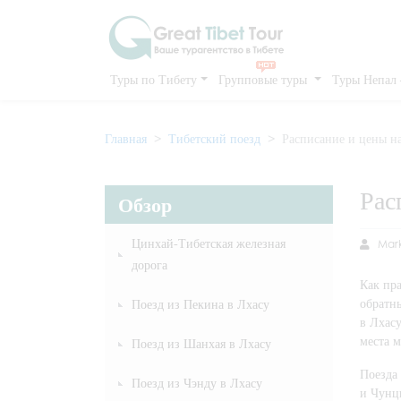
Туры по Тибету
Групповые туры
Туры Непал
Главная
Тибетский поезд
Расписание и цены на
Рас
Обзор
Цинхай-Тибетская железная
Mar
дорога
Как пра
обратны
Поезд из Пекина в Лхасу
в Лхасу
места м
Поезд из Шанхая в Лхасу
Поезда
Поезд из Чэнду в Лхасу
и Чунц