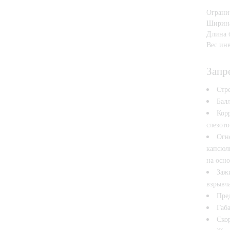
Огранич
Ширина
Длина 
Вес инв
Запр
Стр
Бал
Кор
слезот
Огн
капсюл
на осно
Заж
взрывч
Пред
Габ
Ско