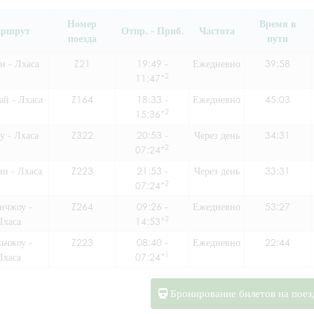
Номер
Время в
ршрут
Отпр. - Приб.
Частота
поезда
пути
н - Лхаса
Z21
19:49 -
Ежедневно
39:58
+2
11:47
й - Лхаса
Z164
18:33 -
Ежедневно
45:03
+2
15:36
у - Лхаса
Z322
20:53 -
Через день
34:31
+2
07:24
н - Лхаса
Z223
21:53 -
Через день
33:31
+2
07:24
нчжоу -
Z264
09:26 -
Ежедневно
53:27
+2
Лхаса
14:53
ьчжоу -
Z223
08:40 -
Ежедневно
22:44
+1
Лхаса
07:24
Бронирование билетов на поез