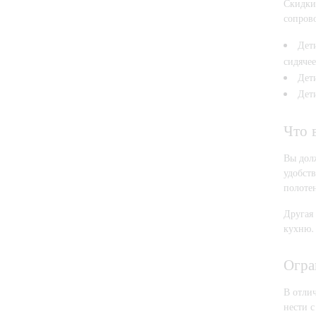
Скидки 
сопрово
Дети
сидячее
Дети
Дети
Что 
Вы дол
удобств
полоте
Другая 
кухню. 
Огра
В отлич
нести с