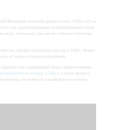
енной Китайской железной дороги (www.12306.cn) за
всего года. Для иностранных путешественников очень
е места, на вокзале, так как они обычно полностью
гентство, которое организует ваш тур в Тибет. Может
сти от сезона и города отправления.
но перешлёт вам электронный билет с вашим именем.
и
разрешением на поездку в Тибет
, а затем пройти к
ся кислород, что помогает пассажирам постепенно