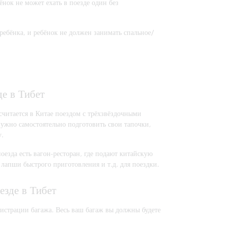
ёнок не может ехать в поезде один без
 ребёнка, и ребёнок не должен занимать спальное/
де в Тибет
считается в Китае поездом с трёхзвёздочными
нужно самостоятельно подготовить свои тапочки,
у.
поезда есть вагон-ресторан, где подают китайскую
 лапши быстрого приготовления и т.д. для поездки.
езде в Тибет
гистрации багажа. Весь ваш багаж вы должны будете