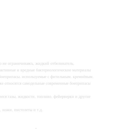
 не ограничиваясь, жидкий отбеливатель,
оактивные и вредные бактериологические материалы
боеприпасы, используемые с фитильным, кремнёвым,
же относятся самодельные современные боеприпасы
еся газы, жидкости, топливо, фейерверки и другие
 ножи, пистолеты и т.д.