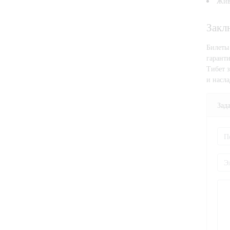
Жив
Закл
Билеты
гаранти
Тибет 
и насл
Зад