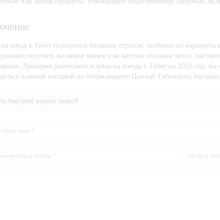
отные или любые предметы, угрожающие общественному здоровью, вклю
ючение
 на поезд в Тибет пользуются большим спросом, особенно на маршруты 
рованно получить желаемое мягкое или жёсткое спальное место, настоят
заранее. Проверив расписание и цены на поезда в Тибет на 2026 год, вы
адиться плавной поездкой по потрясающему Цинхай-Тибетскому нагорью
ать быстрый вопрос ниже?