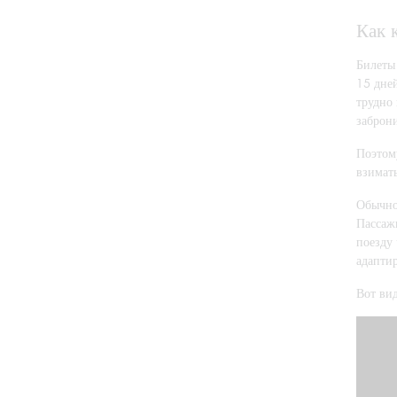
Как 
Билеты
15 дней
трудно 
заброн
Поэтому
взимат
Обычно 
Пассаж
поезду 
адаптир
Вот ви