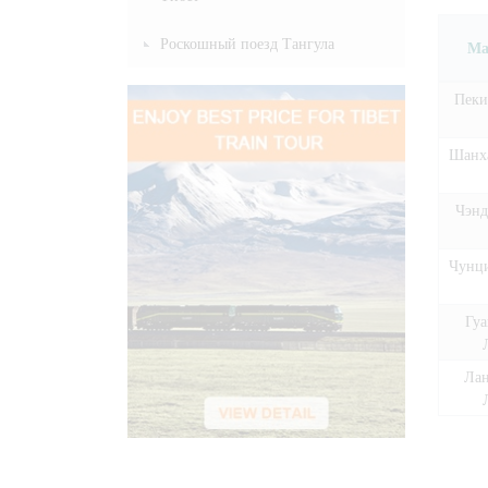
Роскошный поезд Тангула
Ма
Пеки
Шанха
Чэнд
Чунци
Гуа
Лан