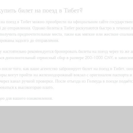
купить билет на поезд в Тибет?
 на поезд в Тибет можно приобрести на официальном сайте государств
 до отправления. Однако билеты в Тибет раскупаются быстро в течение 
получить предпочтительные места, такие как мягкие или жесткие спальны
ированы задолго до отправления.
 настоятельно рекомендуется бронировать билеты на поезд через то же а
ься дополнительный сервисный сбор в размере 200-1000 CNY, в зависимо
после того, как ваше агентство забронирует билет на поезд в Тибет, о
иры могут пройти на железнодорожный вокзал с оригиналом паспорта 
через канал ручной проверки. После отъезда из Голмуда в поезде подаёт
оваться к высокогорью плато.
део для вашего ознакомления.