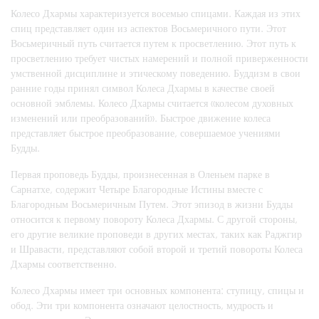
Колесо Дхармы характеризуется восемью спицами. Каждая из этих
спиц представляет один из аспектов Восьмеричного пути. Этот
Восьмеричный путь считается путем к просветлению. Этот путь к
просветлению требует чистых намерений и полной приверженности
умственной дисциплине и этическому поведению. Буддизм в свои
ранние годы принял символ Колеса Дхармы в качестве своей
основной эмблемы. Колесо Дхармы считается «колесом духовных
изменений или преобразований». Быстрое движение колеса
представляет быстрое преобразование, совершаемое учениями
Будды.
Первая проповедь Будды, произнесенная в Оленьем парке в
Сарнатхе, содержит Четыре Благородные Истины вместе с
Благородным Восьмеричным Путем. Этот эпизод в жизни Будды
относится к первому повороту Колеса Дхармы. С другой стороны,
его другие великие проповеди в других местах, таких как Раджгир
и Шравасти, представляют собой второй и третий повороты Колеса
Дхармы соответственно.
Колесо Дхармы имеет три основных компонента: ступицу, спицы и
обод. Эти три компонента означают целостность, мудрость и