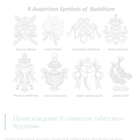
Происхождение 8 символов тибетского
буддизма
Происхождение восьми символов тибетского буддизма можно