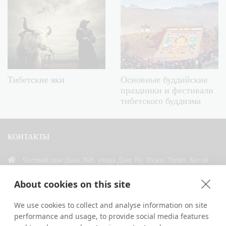
Тибетские яки
Основные буддийские
праздники и фестивали
тибетского буддизма
КОНТАКТЫ
Частный дом Дава, №8, улица Данг Ре, Лхаса, Тибет, Китай
+86 18583346229
About cookies on this site
inquiry@greattibettour.com
We use cookies to collect and analyse information on site
performance and usage, to provide social media features
СВЯЗАТЬСЯ С НАМИ