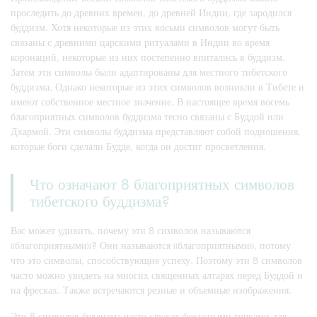
проследить до древних времен, до древней Индии, где зародился
буддизм. Хотя некоторые из этих восьми символов могут быть
связаны с древними царскими ритуалами в Индии во время
коронаций, некоторые из них постепенно впитались в буддизм.
Затем эти символы были адаптированы для местного тибетского
буддизма. Однако некоторые из этих символов возникли в Тибете и
имеют собственное местное значение. В настоящее время восемь
благоприятных символов буддизма тесно связаны с Буддой или
Дхармой. Эти символы буддизма представляют собой подношения,
которые боги сделали Будде, когда он достиг просветления.
Что означают 8 благоприятных символов
тибетского буддизма?
Вас может удивить, почему эти 8 символов называются
«благоприятными»? Они называются «благоприятными», потому
что это символы, способствующие успеху. Поэтому эти 8 символов
часто можно увидеть на многих священных алтарях перед Буддой и
на фресках. Также встречаются резные и объемные изображения.
Эти 8 символов буддизма часто служат фокусными точками для