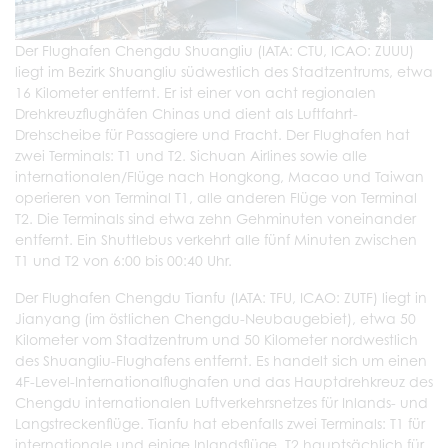
Der Flughafen Chengdu Shuangliu (IATA: CTU, ICAO: ZUUU)
liegt im Bezirk Shuangliu südwestlich des Stadtzentrums, etwa
16 Kilometer entfernt. Er ist einer von acht regionalen
Drehkreuzflughäfen Chinas und dient als Luftfahrt-
Drehscheibe für Passagiere und Fracht. Der Flughafen hat
zwei Terminals: T1 und T2. Sichuan Airlines sowie alle
internationalen/Flüge nach Hongkong, Macao und Taiwan
operieren von Terminal T1, alle anderen Flüge von Terminal
T2. Die Terminals sind etwa zehn Gehminuten voneinander
entfernt. Ein Shuttlebus verkehrt alle fünf Minuten zwischen
T1 und T2 von 6:00 bis 00:40 Uhr.
Der Flughafen Chengdu Tianfu (IATA: TFU, ICAO: ZUTF) liegt in
Jianyang (im östlichen Chengdu-Neubaugebiet), etwa 50
Kilometer vom Stadtzentrum und 50 Kilometer nordwestlich
des Shuangliu-Flughafens entfernt. Es handelt sich um einen
4F-Level-Internationalflughafen und das Hauptdrehkreuz des
Chengdu internationalen Luftverkehrsnetzes für Inlands- und
Langstreckenflüge. Tianfu hat ebenfalls zwei Terminals: T1 für
internationale und einige Inlandsflüge, T2 hauptsächlich für