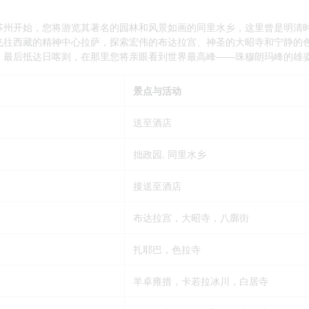
苏州开始，您将游览其著名的园林和风景如画的同里水乡，这里曾是明清
飞往西藏的精神中心拉萨，探索宏伟的布达拉宫、神圣的大昭寺和宁静的
。最后抵达日喀则，在那里您将亲眼看到世界最高峰——珠穆朗玛峰的雄
景点与活动
送至酒店
拙政园, 同里水乡
接送至酒店
布达拉宫，大昭寺，八廓街
扎耶巴，色拉寺
羊卓雍措，卡若拉冰川，白居寺