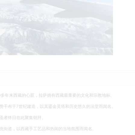
00多年来西藏的心脏，拉萨拥有西藏最重要的文化和宗教地标。
赞干布于7世纪建造，以其鎏金灵塔和历史悠久的法堂而闻名。
圣者终日在此聚集朝拜。
统街道，以西藏手工艺品和热闹的当地氛围而闻名。