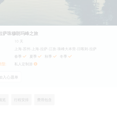
拉萨珠穆朗玛峰之旅
10 天
上海-苏州-上海-拉萨-江孜-珠峰大本营-日喀则-拉萨
春季
夏季
秋季
冬季
型:
私人定制游
加入心愿单
概览
行程安排
费用包含