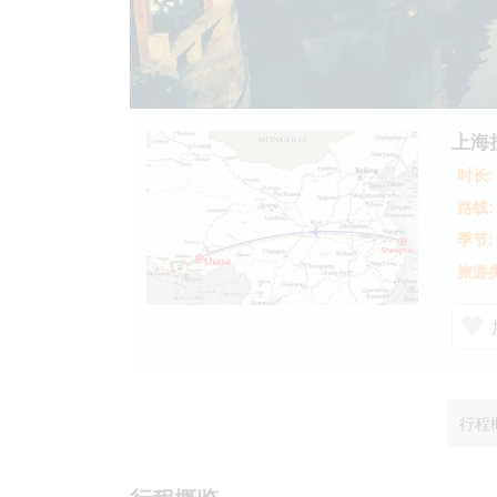
上海
时长:
路线:
季节:
旅游类
行程