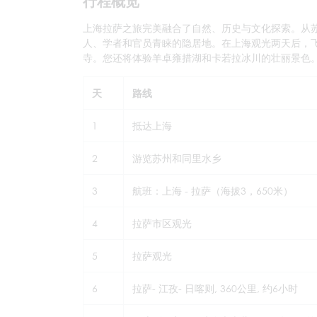
行程概览
上海拉萨之旅完美融合了自然、历史与文化探索。从
人、学者和官员青睐的隐居地。在上海观光两天后，
寺。您还将体验羊卓雍措湖和卡若拉冰川的壮丽景色
天
路线
1
抵达上海
2
游览苏州和同里水乡
3
航班：上海 - 拉萨（海拔3，650米）
4
拉萨市区观光
5
拉萨观光
6
拉萨- 江孜- 日喀则, 360公里, 约6小时