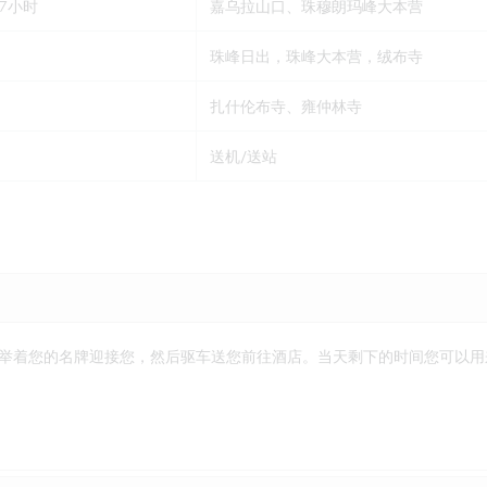
约7小时
嘉乌拉山口、珠穆朗玛峰大本营
珠峰日出，珠峰大本营，绒布寺
扎什伦布寺、雍仲林寺
送机/送站
举着您的名牌迎接您，然后驱车送您前往酒店。当天剩下的时间您可以用