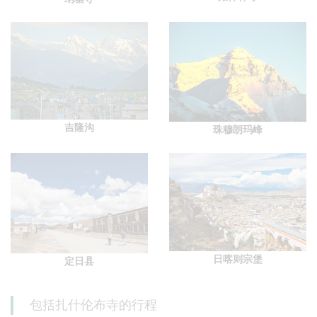
吉隆沟
珠穆朗玛峰
日喀则宗堡
定日县
包括扎什伦布寺的行程