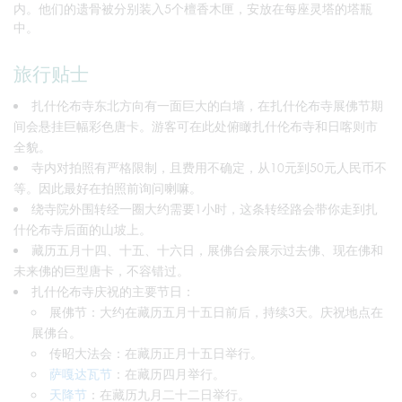
内。他们的遗骨被分别装入5个檀香木匣，安放在每座灵塔的塔瓶
中。
旅行贴士
扎什伦布寺东北方向有一面巨大的白墙，在扎什伦布寺展佛节期
间会悬挂巨幅彩色唐卡。游客可在此处俯瞰扎什伦布寺和日喀则市
全貌。
寺内对拍照有严格限制，且费用不确定，从10元到50元人民币不
等。因此最好在拍照前询问喇嘛。
绕寺院外围转经一圈大约需要1小时，这条转经路会带你走到扎
什伦布寺后面的山坡上。
藏历五月十四、十五、十六日，展佛台会展示过去佛、现在佛和
未来佛的巨型唐卡，不容错过。
扎什伦布寺庆祝的主要节日：
展佛节：大约在藏历五月十五日前后，持续3天。庆祝地点在
展佛台。
传昭大法会：在藏历正月十五日举行。
萨嘎达瓦节
：在藏历四月举行。
天降节
：在藏历九月二十二日举行。