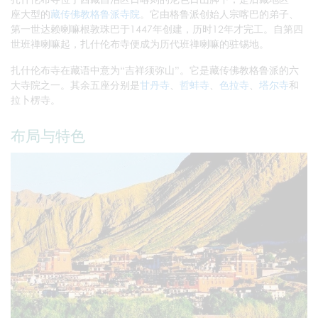
座大型的
藏传佛教格鲁派寺院
。它由格鲁派创始人宗喀巴的弟子、
第一世达赖喇嘛根敦珠巴于1447年创建，历时12年才完工。自第四
世班禅喇嘛起，扎什伦布寺便成为历代班禅喇嘛的驻锡地。
扎什伦布寺在藏语中意为“吉祥须弥山”。它是藏传佛教格鲁派的六
大寺院之一。其余五座分别是
甘丹寺
、
哲蚌寺
、
色拉寺
、
塔尔寺
和
拉卜楞寺。
布局与特色