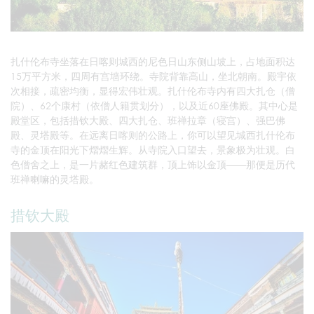
扎什伦布寺坐落在日喀则城西的尼色日山东侧山坡上，占地面积达
15万平方米，四周有宫墙环绕。寺院背靠高山，坐北朝南。殿宇依
次相接，疏密均衡，显得宏伟壮观。扎什伦布寺内有四大扎仓（僧
院）、62个康村（依僧人籍贯划分），以及近60座佛殿。其中心是
殿堂区，包括措钦大殿、四大扎仓、班禅拉章（寝宫）、强巴佛
殿、灵塔殿等。在远离日喀则的公路上，你可以望见城西扎什伦布
寺的金顶在阳光下熠熠生辉。从寺院入口望去，景象极为壮观。白
色僧舍之上，是一片赭红色建筑群，顶上饰以金顶——那便是历代
班禅喇嘛的灵塔殿。
措钦大殿