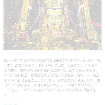
扎什伦布寺内最宏伟的佛像供奉在西侧的弥勒佛殿中，藏语称为“强
巴佛”。佛殿分为五层，下面还有两层回廊。殿高30米，全为石砌，
接缝密实。殿中央供奉着著名的强巴佛铜像，由第九世班禅喇嘛于
1914年主持铸造。这也是世界上最大的铜佛坐像，高26.2米，端坐
在3.8米高的莲花宝座上，庄严雄伟。佛像上装饰有珍珠、钻石、珊
瑚等1400多颗宝石，并耗用黄金279公斤（614磅）和铜15万公斤
（33万磅）。掌管未来与死亡的强巴佛，在藏族人民心中地位尊
崇。