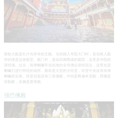
措钦大殿是扎什伦布寺的主殿。当你踏入寺院大门时，首先映入眼
帘的便是这座殿堂。殿门外，是由回廊围成的庭院，这里是寺院的
讲经场。过去，班禅喇嘛常在此地向全寺僧众讲经说法，这里也是
喇嘛们进行辩经的场所。殿前是大型的大经堂，经堂中央设有班禅
喇嘛的宝座。经堂后面还有三座佛殿，中间是释迦牟尼殿，西侧是
弥勒殿，东侧是度母殿。
强巴佛殿