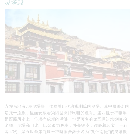
灵塔殿
寺院东部有7座灵塔殿，供奉着历代班禅喇嘛的灵塔。其中最著名的
是觉干厦殿，里面安放着第四世班禅喇嘛的遗骨。第四世班禅喇嘛
是西藏历史上一位极有成就的活佛，也是著名的第五世达赖喇嘛的
老师。灵塔高11米，以金银为底座，外裹银皮，镶嵌着珠宝、玉石
等宝物。第五世至第九世班禅喇嘛合葬于名为“扎什南捷”的灵塔殿