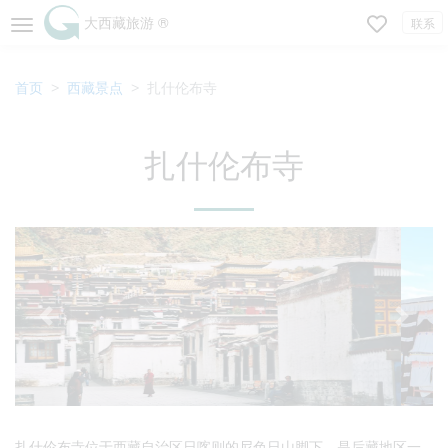
大西藏旅游 ®
联系
首页
西藏景点
扎什伦布寺
扎什伦布寺
扎什伦布寺位于西藏自治区日喀则的尼色日山脚下，是后藏地区一