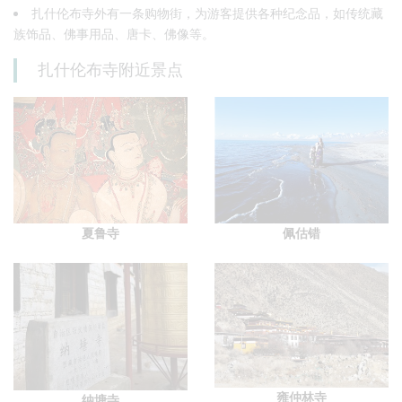
扎什伦布寺外有一条购物街，为游客提供各种纪念品，如传统藏
族饰品、佛事用品、唐卡、佛像等。
扎什伦布寺附近景点
夏鲁寺
佩估错
雍仲林寺
纳塘寺