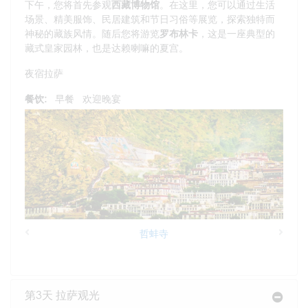
下午，您将首先参观
西藏博物馆
。在这里，您可以通过生活
场景、精美服饰、民居建筑和节日习俗等展览，探索独特而
神秘的藏族风情。随后您将游览
罗布林卡
，这是一座典型的
藏式皇家园林，也是达赖喇嘛的夏宫。
夜宿拉萨
餐饮:
早餐
欢迎晚宴
哲蚌寺
Previous
Next
第3天 拉萨观光