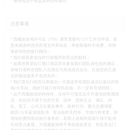
* 费用包含中未提及的任何项目。
注意事项
* 西藏旅游局许可证（TTB）通常需要约12个工作日申请。若
您未能及时提供所需文件和信息，将收取额外手续费。详情
请咨询您的旅行顾问；
* 我们保留更改拉萨行程顺序和景点的权利；
* 如果您希望自己预订酒店而非参加我们团队游包含的酒店，
请每日准时在团队入住酒店与其他成员会合。往返您自己酒
店的接送服务不包含在内；
* 我们需在行程首日和最后一天接送所有团队成员往返拉萨机
场/火车站，因此可能只有司机在场，不一定有导游陪同；
* 由于西藏旅游的特殊性，任何不可预见且不可避免的客观情
况，包括但不限于自然灾害、战争、恐怖主义、骚乱、内
乱、罢工、公共卫生紧急事件、政府行为、重大交通堵塞、
航班/火车延误或取消、景点临时关闭等，导致行程变更，所
增加的费用将由旅行者承担；若因上述相同原因不得不取消
任何景点参观，大西藏旅游将不承担退款责任，特定景点门