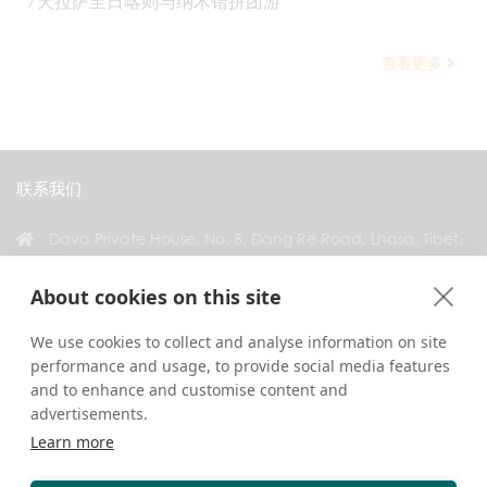
7天拉萨至日喀则与纳木错拼团游
查看更多
联系我们
Dava Private House, No. 8, Dang Re Road, Lhasa, Tibet,
China
About cookies on this site
+86 18583346229
inquiry@greattibettour.com
We use cookies to collect and analyse information on site
performance and usage, to provide social media features
与我们联系
and to enhance and customise content and
advertisements.
Learn more