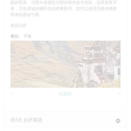
丽的风景。与香火鼎盛的大昭寺和色拉寺相比，这里游客不
多，只有虔诚的藏民在此煨桑朝拜，您可以感受到藏传佛教
带来的那份宁静。
夜宿拉萨
餐饮:
早餐
扎耶巴
Previous
Next
第5天 拉萨离团