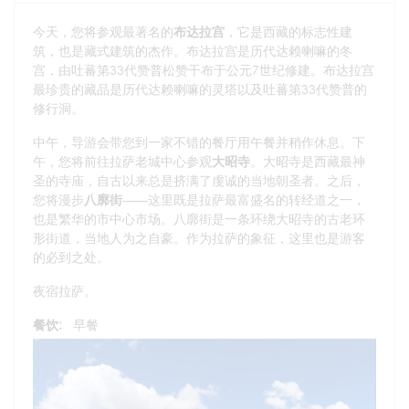
今天，您将参观最著名的
布达拉宫
，它是西藏的标志性建
筑，也是藏式建筑的杰作。布达拉宫是历代达赖喇嘛的冬
宫，由吐蕃第33代赞普松赞干布于公元7世纪修建。布达拉宫
最珍贵的藏品是历代达赖喇嘛的灵塔以及吐蕃第33代赞普的
修行洞。
中午，导游会带您到一家不错的餐厅用午餐并稍作休息。下
午，您将前往拉萨老城中心参观
大昭寺
。大昭寺是西藏最神
圣的寺庙，自古以来总是挤满了虔诚的当地朝圣者。之后，
您将漫步
八廓街
——这里既是拉萨最富盛名的转经道之一，
也是繁华的市中心市场。八廓街是一条环绕大昭寺的古老环
形街道，当地人为之自豪。作为拉萨的象征，这里也是游客
的必到之处。
夜宿拉萨。
餐饮:
早餐