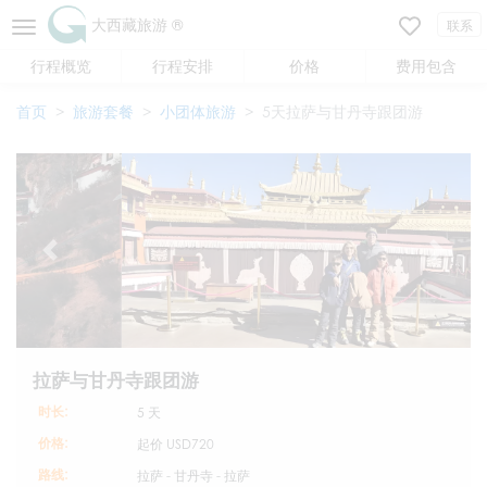
大西藏旅游 ®
联系
行程概览
行程安排
价格
费用包含
首页
旅游套餐
小团体旅游
5天拉萨与甘丹寺跟团游
拉萨与甘丹寺跟团游
时长:
5 天
价格:
起价
USD720
路线:
拉萨 - 甘丹寺 - 拉萨