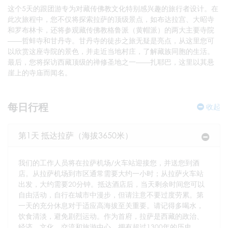
这个5天的跟团游专为对藏传佛教文化特别感兴趣的旅行者设计。在
此次旅程中，您不仅将探索拉萨的顶级景点，如布达拉宫、大昭寺
和罗布林卡，还将参观藏传佛教格鲁派（黄帽派）的两大主要寺院
——哲蚌寺和甘丹寺。甘丹寺的徒步之旅无疑是亮点，从这里您可
以欣赏这座寺院的景色，并走近当地村庄，了解藏族同胞的生活。
最后，您将探访西藏顶级的禅修圣地之一——扎耶巴，这里以其悬
崖上的寺庙而闻名。
每日行程
收起
第1天 抵达拉萨（海拔3650米）
我们的工作人员将在拉萨机场/火车站迎接您，并送您到酒
店。从拉萨机场到市区通常需要大约一小时；从拉萨火车站
出发，大约需要20分钟。抵达酒店后，当天剩余时间您可以
自由活动，自行在城市中漫步，但请注意不要过度劳累。第
一天的充分休息对于适应高海拔至关重要。请记得多喝水，
饮食清淡，避免剧烈运动。作为首府，拉萨是西藏的政治、
经济、文化、交流和旅游中心，拥有超过1300年的历史。