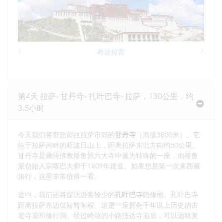
布达拉宫
Previous
Next
第4天 拉萨- 甘丹寺- 扎叶巴寺- 拉萨，130公里，约
3.5小时
今天我们将带您前往拉萨市郊的
甘丹寺
（海拔3800米）。它
位于拉萨河畔的旺波日山上，距离拉萨东北方向约50公里。
甘丹寺是藏传佛教格鲁派六大寺中最为特殊的一座，由格鲁
派创始人宗喀巴大师于1409年建造。如果您是第一次来西藏
旅行，这里非常值得一看。
途中，我们还将探访游客较少的
扎叶巴寺
隐修地。扎叶巴寺
距离拉萨东边仅短暂车程。这是一座拥有千年以上历史的古
老寺庙和修行洞。经过崎岖的小路抵达寺庙后，可以远眺美