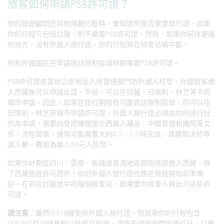
旅客如何申請PSB許可證？
你的旅遊顧問在與你規劃行程時，會知道你是否需要旅行證。如果
你的行程只包括拉薩，則不需要PSB許可證。然而，如果你前往更遠
的地方，沒有外國人旅行證，你的行程將在檢查站被中斷。
所有外國國民在申請造訪限制區域時都需要PSB許可證。
PSB許可證由當地公安局出入境管理部門為外國人核發。外國遊客進
入西藏後可以申請此證。不過，可以在拉薩、日喀則、林芝等不同
城市申請。因此，如果在旅行期間有可能造訪限制區域，你可以在
日喀則、林芝等城市申請許可證。外國人旅行證必須由你的旅行社
代為申請。需要向發證機關提交西藏入藏函、中國簽證和護照等文
件。流程簡單，通常可能需要大約0.5 - 1小時完成，具體取決於申
請人數。費用為每人50元人民幣。
如果你計劃從四川、雲南、新疆或青海地區開始陸路進入西藏，除
了西藏旅遊許可證外，你的外國人旅行證也應在旅程開始前準備
好。在前往拉薩途中的每個檢查站，都需要向檢查人員出示這些許
可證。
請注意
：雖然G318線免除外國人旅行證，但如果你的行程包含
G318公路沿線景點以外的目的地，請提前諮詢我們的旅行社，以確