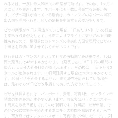
れる方は、一度に最大90日間の申請が可能です。その後、1ヶ月ご
とにビザを更新します。ネパールにもう数日滞在する必要があ
り、ビザの期限が迫っている場合は、カトマンズのネパール国家
出入国管理局へ行き、ビザの延長を申請する必要があります。
ビザの期限が30日未満過ぎている場合、1日あたり5米ドルの罰金
を支払う必要があります。延滞によりフライトに乗り遅れる可能
性もあるので、期限前にカトマンズの中央出入国管理局でビザの
手続きを適切に済ませておくのがベストです。
旅行者はカトマンズとポカラでビザの有効期間を延長でき、15日
間の延長には45米ドルかかります（延長ごとに15日未満の期間の
場合も15日分の延長料金が課されます）。その後は、1日あたり3
米ドルが追加されます。30日間延長する場合は90米ドルかかりま
す。60日ビザを延長するよりも、長期滞在を計画している場合
は、最初から90日ビザを取得しておいた方が良いでしょう。
ビザを延長するには、パスポート、費用、写真1枚、オンライン申
請書の要件を満たす必要があります。観光客はバッグにパスポー
ト写真を数枚準備しておくのが賢明です。許可証、ビザ申請、そ
の他の公式書類を手続きする際に多くの時間を節約できるからで
す。写真店ではデジタルパスポート写真8枚で250ルピーです。列