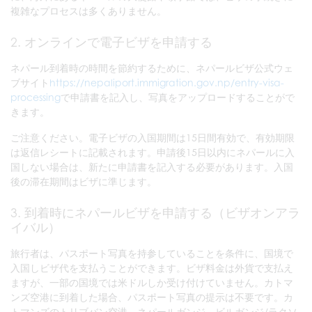
複雑なプロセスは多くありません。
2. オンラインで電子ビザを申請する
ネパール到着時の時間を節約するために、ネパールビザ公式ウェ
ブサイト
https://nepaliport.immigration.gov.np/entry-visa-
processing
で申請書を記入し、写真をアップロードすることがで
きます。
ご注意ください。電子ビザの入国期間は15日間有効で、有効期限
は返信レシートに記載されます。申請後15日以内にネパールに入
国しない場合は、新たに申請書を記入する必要があります。入国
後の滞在期間はビザに準じます。
3. 到着時にネパールビザを申請する（ビザオンアラ
イバル）
旅行者は、パスポート写真を持参していることを条件に、国境で
入国しビザ代を支払うことができます。ビザ料金は外貨で支払え
ますが、一部の国境では米ドルしか受け付けていません。カトマ
ンズ空港に到着した場合、パスポート写真の提示は不要です。カ
トマンズのトリブバン空港、ネパールガンジ、ビルガンジ/ラクソ