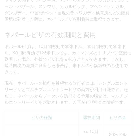
ール・バザール、スナウリ、カカルビッタ、マヘンドラナガル、
ダンガディ、中国/チベット国境のラスワガディ検問所などの陸路
国境に到着した際に、ネパールビザを到着時に取得できます。
ネパールビザの有効期間と費用
ネパールビザは、15日間有効で30米ドル、30日間有効で50米ド
ル、90日間有効で125米ドルです。カトマンズのトリブバン空港に
到着した場合、外貨でビザ代を支払うことができます。しかし、
陸路国境の職員に到着した場合は、米ドルの小額紙幣のみ使用で
きます。
現在、ネパールへの旅行を希望する旅行者には、シングルエント
リービザとマルチプルエントリービザの両方が利用可能です。た
だし、ネパールからブータンを訪問する予定の場合は、マルチプ
ルエントリービザをお勧めします。以下がビザ料金の情報です。
ビザの種類
滞在期間
ビザ料金
a. 15日
30米ドル