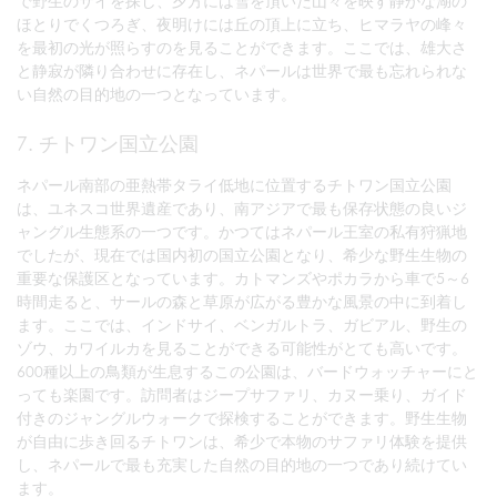
で野生のサイを探し、夕方には雪を頂いた山々を映す静かな湖の
ほとりでくつろぎ、夜明けには丘の頂上に立ち、ヒマラヤの峰々
を最初の光が照らすのを見ることができます。ここでは、雄大さ
と静寂が隣り合わせに存在し、ネパールは世界で最も忘れられな
い自然の目的地の一つとなっています。
7. チトワン国立公園
ネパール南部の亜熱帯タライ低地に位置するチトワン国立公園
は、ユネスコ世界遺産であり、南アジアで最も保存状態の良いジ
ャングル生態系の一つです。かつてはネパール王室の私有狩猟地
でしたが、現在では国内初の国立公園となり、希少な野生生物の
重要な保護区となっています。カトマンズやポカラから車で5～6
時間走ると、サールの森と草原が広がる豊かな風景の中に到着し
ます。ここでは、インドサイ、ベンガルトラ、ガビアル、野生の
ゾウ、カワイルカを見ることができる可能性がとても高いです。
600種以上の鳥類が生息するこの公園は、バードウォッチャーにと
っても楽園です。訪問者はジープサファリ、カヌー乗り、ガイド
付きのジャングルウォークで探検することができます。野生生物
が自由に歩き回るチトワンは、希少で本物のサファリ体験を提供
し、ネパールで最も充実した自然の目的地の一つであり続けてい
ます。