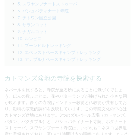
5. スワヤンブナートストゥーパ
6. パシュパティナート寺院
7. チトワン国立公園
8. サランコット
9. ナガルコット
10. ルンビニ
11. プーンヒルトレッキング
12. エベレストベースキャンプトレッキング
13. アナプルナベースキャンプトレッキング
カトマンズ盆地の寺院を探索する
ネパールを旅すると、寺院が至る所にあることに気づくでしょ
う。ほんの数歩ごとに、花やバターランプが捧げられた小さな祠
が現れます。多くの寺院はヒンドゥー教徒と仏教徒が共有してお
り、独特の宗教的調和を反映しています。この寺院文化の中心は
カトマンズ盆地にあります。3つのダルバール広場（カトマンズ、
パタン、バクタプル）と、パシュパティナート寺院、ボダナート
ストゥーパ、スワヤンブナート寺院は、いずれもユネスコ世界遺
産に登録されており、互いに1時間以内の距離にあります。たった