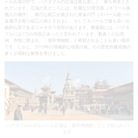
ール広場の中で、バクタプルの広場は最も美しく、最も有名とさ
れています。広場の見どころには、壮麗な55窓宮殿（ネワール族
職人の傑作）、精巧な細工が施された黄金の門（ネパール随一の
金属浮き彫り細工の例とされる）、そしてネパールで最も高い伝
統的仏塔であるニャタポラ寺院があります。最盛期には、バクタ
プルには172の寺院があったと言われています。数多くの仏塔、
祠、寺院に囲まれ、「屋外博物館」と称賛されることも多い場所
です。しかし、2015年の壊滅的な地震の後、その歴史的建造物の
多くが深刻な被害を受けました。
バクタプルのダルバール広場は「屋外博物館」として知られてい
ます。