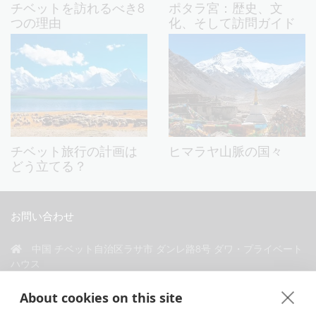
チベットを訪れるべき8
ポタラ宮：歴史、文
つの理由
化、そして訪問ガイド
チベット旅行の計画は
ヒマラヤ山脈の国々
どう立てる？
お問い合わせ
中国 チベット自治区ラサ市 ダンレ路8号 ダワ・プライベート
ハウス
+86 18583346229
About cookies on this site
inquiry@greattibettour.com