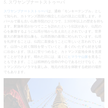
5. スワヤンブナートストゥーパ
スワヤンブナートストゥーパ
は、通称「モンキーテンプル」とし
て知られ、カトマンズ西部の独立した山の頂上に位置します。ネ
パールで最も古い仏教寺院のひとつで、2,500年以上の歴史を持ち
ます。釈迦牟尼がかつてここを訪れたという伝説があり、仏陀の
心を象徴するように仏塔が地から生え出たとされています。世界
最大の釈迦牟尼仏像も、仏塔西側の基壇に祀られています。仏塔
を礼拝することは、仏陀に直接会うことに等しいと言われていま
す。山頂へと続く階段を登っていくと、多くのいたずら好きな猿
に出会います。頂上に登りつめると、カトマンズ盆地全体を見渡
すことができます。晴れた日には、遠くに
ヒマラヤ山脈
を見るこ
ともできます。ここは精神的な信仰の中心であるだけでなく、カ
トマンズのパノラマを楽しみ、地元の生活を体験する絶好の場所
でもあります。