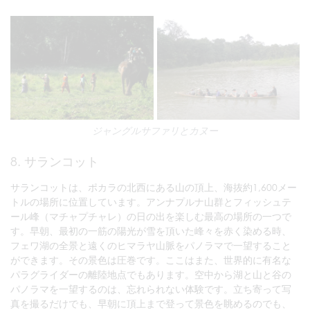
ジャングルサファリとカヌー
8. サランコット
サランコットは、ポカラの北西にある山の頂上、海抜約1,600メー
トルの場所に位置しています。アンナプルナ山群とフィッシュテ
ール峰（マチャプチャレ）の日の出を楽しむ最高の場所の一つで
す。早朝、最初の一筋の陽光が雪を頂いた峰々を赤く染める時、
フェワ湖の全景と遠くのヒマラヤ山脈をパノラマで一望すること
ができます。その景色は圧巻です。ここはまた、世界的に有名な
パラグライダーの離陸地点でもあります。空中から湖と山と谷の
パノラマを一望するのは、忘れられない体験です。立ち寄って写
真を撮るだけでも、早朝に頂上まで登って景色を眺めるのでも、