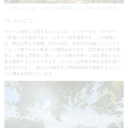
ナガルコットは「ヒマラヤの展望台」として知られています。
10. ルンビニ
ネパール南部に位置するルンビニは、シッダールタ・ゴータマ
（釈迦）の生誕地であり、ユネスコ世界遺産です。この地域に
は、静かな聖なる庭園、古代の石柱、世界中の仏教コミュニティ
によって建てられた数多くの僧院があります。訪問者は小道を散
策し、静寂な雰囲気に浸り、日々の儀式や祈りに励む僧侶たちの
姿を観察することができます。ルンビニは尊敬を集める巡礼地で
あるだけでなく、旅人が仏教文化と精神的静寂を体験するユニー
クな機会を提供しています。