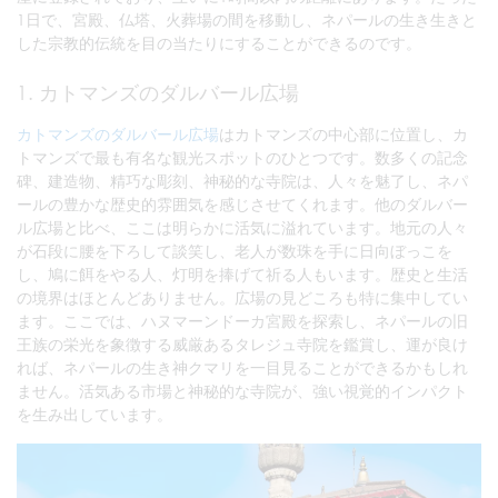
1日で、宮殿、仏塔、火葬場の間を移動し、ネパールの生き生きと
した宗教的伝統を目の当たりにすることができるのです。
1. カトマンズのダルバール広場
カトマンズのダルバール広場
はカトマンズの中心部に位置し、カ
トマンズで最も有名な観光スポットのひとつです。数多くの記念
碑、建造物、精巧な彫刻、神秘的な寺院は、人々を魅了し、ネパ
ールの豊かな歴史的雰囲気を感じさせてくれます。他のダルバー
ル広場と比べ、ここは明らかに活気に溢れています。地元の人々
が石段に腰を下ろして談笑し、老人が数珠を手に日向ぼっこを
し、鳩に餌をやる人、灯明を捧げて祈る人もいます。歴史と生活
の境界はほとんどありません。広場の見どころも特に集中してい
ます。ここでは、ハヌマーンドーカ宮殿を探索し、ネパールの旧
王族の栄光を象徴する威厳あるタレジュ寺院を鑑賞し、運が良け
れば、ネパールの生き神クマリを一目見ることができるかもしれ
ません。活気ある市場と神秘的な寺院が、強い視覚的インパクト
を生み出しています。