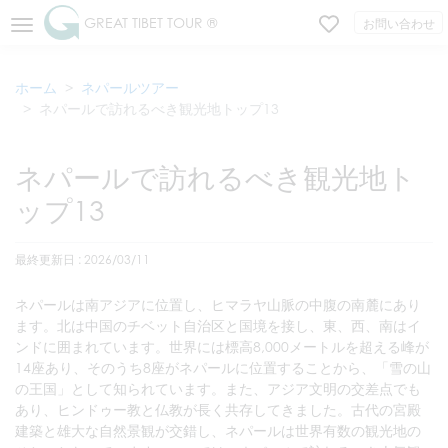
GREAT TIBET TOUR ®
お問い合わせ
ホーム
ネパールツアー
ネパールで訪れるべき観光地トップ13
ネパールで訪れるべき観光地ト
ップ13
最終更新日 : 2026/03/11
ネパールは南アジアに位置し、ヒマラヤ山脈の中腹の南麓にあり
ます。北は中国のチベット自治区と国境を接し、東、西、南はイ
ンドに囲まれています。世界には標高8,000メートルを超える峰が
14座あり、そのうち8座がネパールに位置することから、「雪の山
の王国」として知られています。また、アジア文明の交差点でも
あり、ヒンドゥー教と仏教が長く共存してきました。古代の宮殿
建築と雄大な自然景観が交錯し、ネパールは世界有数の観光地の