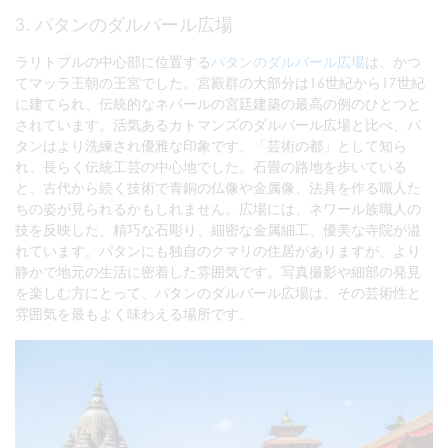
3. パタンのダルバール広場
ラリトプルの中心部に位置する
パタンのダルバール広場
は、かつ
てマッラ王朝の王宮でした。宮殿群の大部分は16世紀から17世紀
に建てられ、伝統的なネパールの宮廷建築の最高の例のひとつと
されています。活気あるカトマンズのダルバール広場と比べ、パ
タンはより洗練され優雅な印象です。「芸術の都」として知ら
れ、長らく伝統工芸の中心地でした。石畳の路地を歩いている
と、古代から続く技術で青銅の仏像や金属像、法具を作る職人た
ちの姿が見られるかもしれません。広場には、ネワール族職人の
技を反映した、精巧な石彫り、細密な金属細工、優美な寺院が溢
れています。パタンにも独自のクマリの住居がありますが、より
静かで地元の生活に密着した雰囲気です。写真撮影や細部の発見
を楽しむ方にとって、パタンのダルバール広場は、その芸術性と
雰囲気を最もよく味わえる場所です。