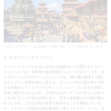
パタンのダルバール広場は「芸術の都」として知られています。
4. ボダナートストゥーパ
チベットとネパールを結ぶ古代の交易路沿いに位置する
ボダナー
トストゥーパ
は、世界最大級の球形ストゥーパのひとつです。高
さ36メートルのボダナートストゥーパは、飛行機が着陸する際に
もトリブバン国際空港から見える、カトマンズ中心部の東を代表
する印象的なランドマークです。
ソンツェン・ガンポ
王の治世に
最初に建立されたとされ、その巨大な白いドームの頂上には金メ
ッキのピラミッド型の尖塔があり、四方に象徴的な仏の眼が描か
れています。これは仏陀の智慧が遍在することを象徴していま
す。ストゥーパの構造自体も象徴性に富んでいます。ドーム、方