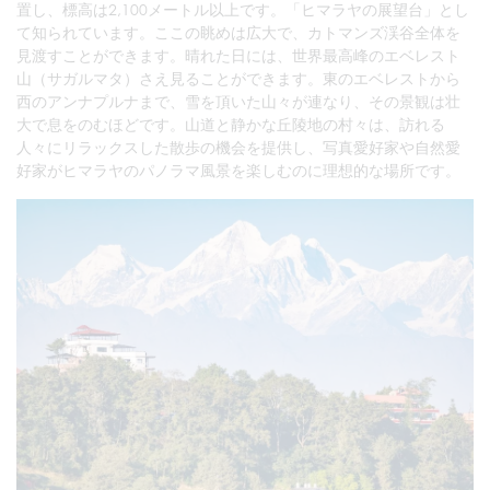
置し、標高は2,100メートル以上です。「ヒマラヤの展望台」とし
て知られています。ここの眺めは広大で、カトマンズ渓谷全体を
見渡すことができます。晴れた日には、世界最高峰のエベレスト
山（サガルマタ）さえ見ることができます。東のエベレストから
西のアンナプルナまで、雪を頂いた山々が連なり、その景観は壮
大で息をのむほどです。山道と静かな丘陵地の村々は、訪れる
人々にリラックスした散歩の機会を提供し、写真愛好家や自然愛
好家がヒマラヤのパノラマ風景を楽しむのに理想的な場所です。