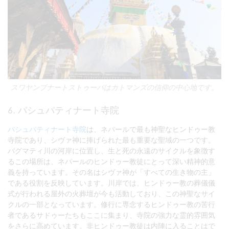
スワヤンブナートストゥーパはカトマンズの信仰の中心地です。
6. パシュパティナート寺院
パシュパティナート寺院
は、ネパールで最も神聖なヒンドゥー教
寺院であり、シヴァ神に捧げられた最も重要な聖域の一つです。
バグマティ川の河岸に位置し、生と死の永遠のサイクルを象徴す
るこの場所は、ネパールのヒンドゥー教徒にとって深い精神的意
義を持っています。その名はシヴァ神が「すべての生き物の主」
である役割を反映しています。川岸では、ヒンドゥー教の葬儀儀
式が行われる屋外の火葬壇が今も活動しており、この神聖なサイ
クルの一部となっています。修行に専念するヒンドゥー教の苦行
者であるサドゥーたちもここに集まり、寺院の強力な霊的雰囲気
をさらに高めています。非ヒンドゥー教徒は内陣に入ることはで