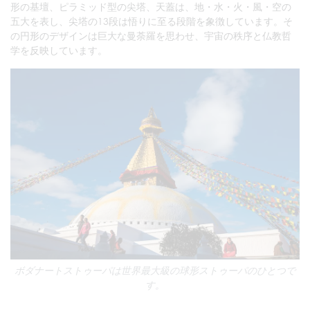
形の基壇、ピラミッド型の尖塔、天蓋は、地・水・火・風・空の
五大を表し、尖塔の13段は悟りに至る段階を象徴しています。そ
の円形のデザインは巨大な曼荼羅を思わせ、宇宙の秩序と仏教哲
学を反映しています。
ボダナートストゥーパは世界最大級の球形ストゥーパのひとつで
す。