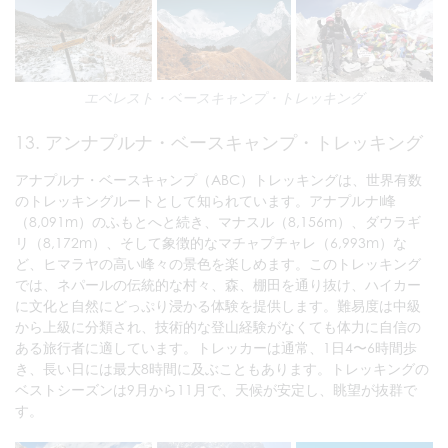
エベレスト・ベースキャンプ・トレッキング
13. アンナプルナ・ベースキャンプ・トレッキング
アナプルナ・ベースキャンプ（ABC）トレッキングは、世界有数
のトレッキングルートとして知られています。アナプルナI峰
（8,091m）のふもとへと続き、マナスル（8,156m）、ダウラギ
リ（8,172m）、そして象徴的なマチャプチャレ（6,993m）な
ど、ヒマラヤの高い峰々の景色を楽しめます。このトレッキング
では、ネパールの伝統的な村々、森、棚田を通り抜け、ハイカー
に文化と自然にどっぷり浸かる体験を提供します。難易度は中級
から上級に分類され、技術的な登山経験がなくても体力に自信の
ある旅行者に適しています。トレッカーは通常、1日4〜6時間歩
き、長い日には最大8時間に及ぶこともあります。トレッキングの
ベストシーズンは9月から11月で、天候が安定し、眺望が抜群で
す。