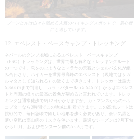
プーンヒルは山々を眺める人気のハイキングスポットで、初心者
にも適しています。
12. エベレスト・ベースキャンプ・トレッキング
ネパールのクンブ地域にあるエベレスト・ベースキャンプ
（EBC）トレッキングは、世界で最も有名なトレッキングルート
の一つです。息をのむようなヒマラヤの景観とシェルパ文化が組
み合わさり、ハイカーを世界最高峰のエベレスト（現地ではサガ
ルマタとして知られる）の近くまで導きます。トレッカーは最大
5,364 mまで到達し、カラ・パタール（5,545 m）からはエベレス
トと周囲の峰々の最高の景色が望めると言われています。トレッ
キングは通常徒歩で約12日かかりますが、カトマンズからのヘリ
コプターなら3時間でこの地域に到着できます。この高地ルートは
挑戦的で、毎日急峻で険しい地形を歩く必要があり、低い気温と
薄い空気は高山病のリスクを伴います。最適なシーズンは9月下旬
から11月、およびモンスーン前の5～6月です。