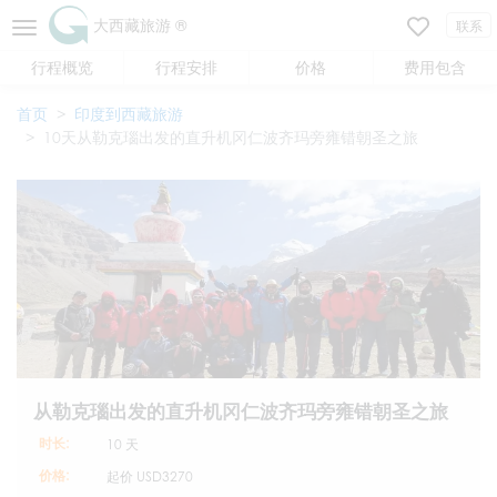
大西藏旅游 ®
联系
行程概览
行程安排
价格
费用包含
首页
印度到西藏旅游
10天从勒克瑙出发的直升机冈仁波齐玛旁雍错朝圣之旅
从勒克瑙出发的直升机冈仁波齐玛旁雍错朝圣之旅
时长:
10 天
价格:
起价
USD3270