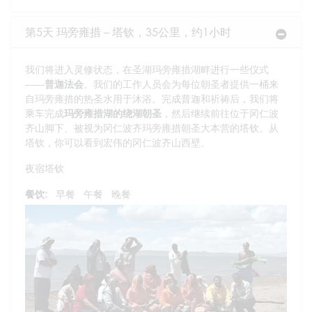
第5天 玛旁雍措 – 塔钦，35公里，约1小时
我们将进入灵修状态，在圣湖玛旁雍措湖畔进行一些仪式
——
普迦法会
。我们的工作人员会为每位朝圣者提供一桶来
自玛旁雍措的热圣水用于沐浴。完成普迦和祈祷后，我们将
乘车完成
玛旁雍措湖的绕湖朝圣
，然后继续前往位于冈仁波
齐山脚下、被视为冈仁波齐玛旁雍措朝圣大本营的塔钦。从
塔钦，你可以看到宏伟的冈仁波齐山西壁。
夜宿塔钦
餐饮:
早餐
午餐
晚餐