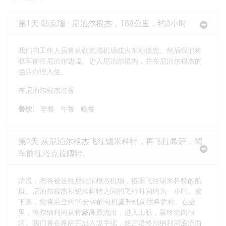
第1天 勒克瑙 - 尼泊尔根杰，188公里，约3小时
我们的工作人员将从勒克瑙机场或火车站接您。然后我们将
驱车前往尼泊尔边境。进入尼泊尔境内，并在尼泊尔根杰的
酒店办理入住。
在尼泊尔根杰过夜
餐饮:
早餐
午餐
晚餐
第2天 从尼泊尔根杰飞往锡米科特，再飞往希萨，驾
车前往塔克拉阔特
清晨，您将被送往尼泊尔根杰机场，搭乘飞往锡米科特的航
班。尼泊尔根杰和锡米科特之间的飞行时间约为一小时。接
下来，您将乘坐约20分钟的包机直升机前往希萨村。在这
里，格尔纳利河从青藏高原流出，进入山脉，最终流向恒
河。我们将在希萨完成入境手续，然后沿格尔纳利河逆流而