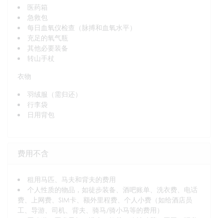
医药箱
急救包
每日血氧仪检查（脉搏和血氧水平）
充足的氧气瓶
其他必要装备
转山手杖
衣物
羽绒服（需归还）
行李袋
日用背包
费用不含
租用马匹、马夫和背夫的费用
个人性质的物品，如徒步装备、酒吧账单、洗衣费、电话
费、上网费、SIM卡、额外里程费、个人小费（如给酒店员
工、导游、司机、背夫、骑马/骑小马等的费用）