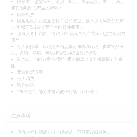
因改道、恶劣天气、洪水、饥荒、政治动荡、罢工、骚乱
和其他动乱而产生的费用；
国际机票
因延迟收到西藏旅游许可证和签证、技术原因导致的航班
长时间延误或改期而产生的额外费用；
所有义务和罚款，例如1000美元的死亡罚金和提前返回费
用等
个人保险单 - 建议购买涵盖旅行和航班取消、贵重物品丢
失、盗窃、疾病、事故和住院的综合旅行保险
涵盖徒步/旅行/意外/医疗/紧急撤离（直升机救援）的保
险
紧急情况费用
个人消费
额外住宿
“费用包含”部分未提及的任何项目和服务；
注意事项
所有行程和酒店安排一经确认，不可更改或替换。