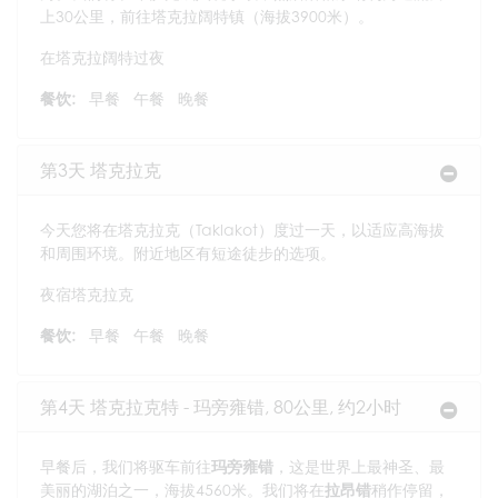
上30公里，前往塔克拉阔特镇（海拔3900米）。
在塔克拉阔特过夜
餐饮:
早餐
午餐
晚餐
第3天 塔克拉克
今天您将在塔克拉克（Taklakot）度过一天，以适应高海拔
和周围环境。附近地区有短途徒步的选项。
夜宿塔克拉克
餐饮:
早餐
午餐
晚餐
第4天 塔克拉克特 - 玛旁雍错, 80公里, 约2小时
早餐后，我们将驱车前往
玛旁雍错
，这是世界上最神圣、最
美丽的湖泊之一，海拔4560米。我们将在
拉昂错
稍作停留，