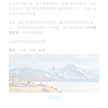
欣赏其宁静之美。这个湖也被称为“鬼湖”或拉瓦纳湖，传说
拉瓦纳为了通过冥想湿婆神获得力量而建造了它。当地人认
为这个咸水湖有毒。
之后，我们将继续前往玛旁雍错。据说玛旁雍错的湖水溢
出，冲刷着拉昂错的咸水。午餐后，我们将进行部分
玛旁雍
错转湖
，并于傍晚返回。
入住玛旁雍错湖边招待所
餐饮:
早餐
午餐
晚餐
玛旁雍错
Previous
Next