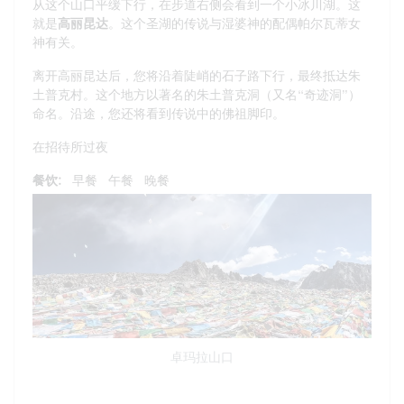
从这个山口平缓下行，在步道右侧会看到一个小冰川湖。这
就是
高丽昆达
。这个圣湖的传说与湿婆神的配偶帕尔瓦蒂女
神有关。
离开高丽昆达后，您将沿着陡峭的石子路下行，最终抵达朱
土普克村。这个地方以著名的朱土普克洞（又名“奇迹洞”）
命名。沿途，您还将看到传说中的佛祖脚印。
在招待所过夜
餐饮:
早餐
午餐
晚餐
卓玛拉山口