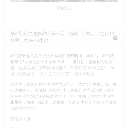
普迦法会
第6天 冈仁波齐转山第一天：塔钦 - 止热寺，徒步13
公里，约8~14小时
我们将开始为期三天的神圣
冈仁波齐转山
。早餐后，我们将
驱车约7公里前往一个小居民点——塔波切，也被称为达波
切。这里是冈仁波齐转山的起点，常被称为“众神之谷”。传
说中的阎魔道，“死亡之主的大门”，也位于此处。
从这里，您将开始徒步前往哲日普寺。大约6公里后，我们将
抵达曲古寺。然后我们继续徒步，最终到达哲日普村，它坐
落在神圣的冈仁波齐峰北壁的正下方。接着，继续徒步前往
止热寺
，海拔4,920米。这是唯一能近距离仰望冈仁波齐峰雄
伟北壁的地方。
夜宿招待所