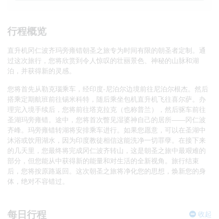
行程概览
直升机冈仁波齐玛旁雍错朝圣之旅专为时间有限的朝圣者定制。通
过这次旅行，您将欣赏到令人惊叹的壮丽景色、神秘的山脉和湖
泊，并获得新的灵感。
您将首先从勒克瑙乘车，经印度-尼泊尔边境前往尼泊尔根杰。然后
搭乘定期航班前往锡米科特，随后乘坐包机直升机飞往喜尔萨。办
理完入境手续后，您将前往塔克拉克（也称普兰），然后驱车前往
圣湖玛旁雍错。途中，您将首次瞥见湿婆神自己的居所——冈仁波
齐峰。玛旁雍错转湖将安排乘车进行。如果您愿意，可以在圣湖中
沐浴或饮用湖水，因为印度教徒相信这能洗净一切罪孽。在接下来
的几天里，您最终将完成冈仁波齐转山，这是朝圣之旅中最艰难的
部分，但您能从中获得新的能量和对生活的全新视角。旅行结束
后，您将按原路返回。这次朝圣之旅将净化您的思想，焕新您的身
体，绝对不容错过。
每日行程
收起