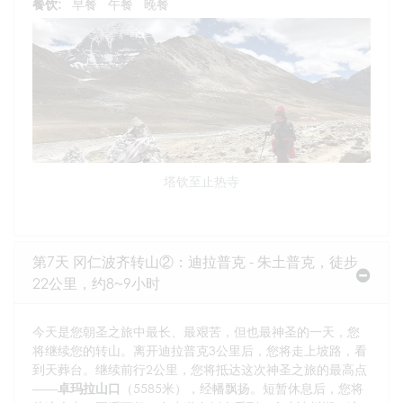
餐饮:
早餐
午餐
晚餐
塔钦至止热寺
第7天 冈仁波齐转山②：迪拉普克 - 朱土普克，徒步
22公里，约8~9小时
今天是您朝圣之旅中最长、最艰苦，但也最神圣的一天，您
将继续您的转山。离开迪拉普克3公里后，您将走上坡路，看
到天葬台。继续前行2公里，您将抵达这次神圣之旅的最高点
——
卓玛拉山口
（5585米），经幡飘扬。短暂休息后，您将