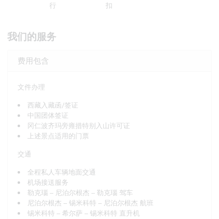
行
扣
我们的服务
费用包含
文件办理
西藏入藏函/签证
中国团体签证
冈仁波齐玛旁雍措特别入山许可证
上述景点适用的门票
交通
全程私人车辆地面交通
机场接送服务
勒克瑙 – 尼泊尔根杰 – 勒克瑙 驾车
尼泊尔根杰 – 锡米科特 – 尼泊尔根杰 航班
锡米科特 – 希尔萨 – 锡米科特 直升机