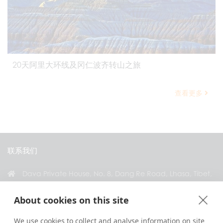
20天阿里大环线及冈仁波齐转山之旅
查看更多
联系我们
Dava Private House, No. 8, Dang Re Road, Lhasa, Tibet,
China
About cookies on this site
+86 18583346229
inquiry@greattibettour.com
We use cookies to collect and analyse information on site