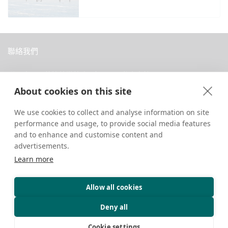
聯絡我們
中國西藏拉薩當惹路8號 Dava 私人會館
About cookies on this site
+86 18583346229
inquiry@greattibettour.com
We use cookies to collect and analyse information on site
performance and usage, to provide social media features
跟我們連絡
and to enhance and customise content and
advertisements.
Learn more
Allow all cookies
版權所有 © 2026. 保留所有權利.
隱私權政策
聯絡我們
旅遊小秘訣
Deny all
Cookie settings