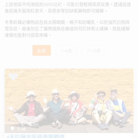
上述地區平均海拔約3600公尺，可能引發輕微高原反應。建議抵達
後前幾天服用紅景天、高原安等抗缺氧藥物即可緩解。
冬季赴藏必備物品包括太陽眼鏡、帽子和防曬乳，以防強烈日照與
雪盲症。最後別忘了攜帶撲熱息痛或阿司匹林等止痛藥，既能緩解
凍傷也能對付感冒疼痛。
全部
1–6天
7–10天
拉薩
4天拉薩市區經典團體遊