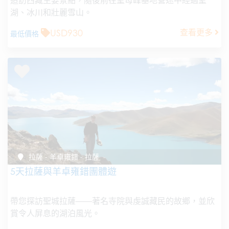
湖、冰川和壯麗雪山。
USD930
查看更多
最低價格
拉薩 - 羊卓雍錯 - 拉薩
5天拉薩與羊卓雍錯團體遊
帶您探訪聖城拉薩——著名寺院與虔誠藏民的故鄉，並欣
賞令人屏息的湖泊風光。