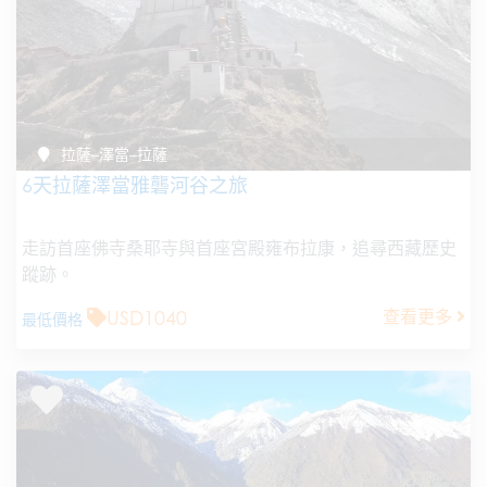
拉薩–澤當–拉薩
6天拉薩澤當雅礱河谷之旅
走訪首座佛寺桑耶寺與首座宮殿雍布拉康，追尋西藏歷史
蹤跡。
USD1040
查看更多
最低價格