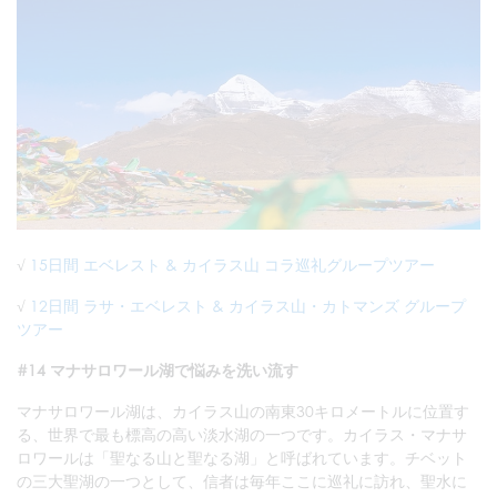
√
15日間 エベレスト & カイラス山 コラ巡礼グループツアー
√
12日間 ラサ・エベレスト & カイラス山・カトマンズ グループ
ツアー
#14 マナサロワール湖で悩みを洗い流す
マナサロワール湖は、カイラス山の南東30キロメートルに位置す
る、世界で最も標高の高い淡水湖の一つです。カイラス・マナサ
ロワールは「聖なる山と聖なる湖」と呼ばれています。チベット
の三大聖湖の一つとして、信者は毎年ここに巡礼に訪れ、聖水に