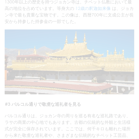
1300年以上の歴史を持つジョカン寺は、チベット仏教において最
高の地位を占めています。等身大の
12歳の釈迦如来像
は、ジョカ
ン寺で最も貴重な宝物です。この像は、西暦700年に文成公主が長
安から持参した持参金の一部でした。
#3 バルコル通りで敬虔な巡礼者を見る
バルコル通りは、ジョカン寺の周りを巡る有名な巡礼路であり、
ラサの商業の中心地でもあります。古都の伝統的な外観と生活様
式が完全に保存されています。ここでは、何千キロも離れた場所
から来た敬虔な巡礼者や、さまざまな伝統的なチベット工芸品、