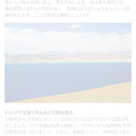
浸かって悩みを洗い流し、罪を浄化します。水は青く透明です。
湖の周囲には8つの寺院があり、西側にはラクシャスタルという鬼
湖があります。ここの景色は素晴らしいです。
#15 グゲ王国で失われた文明を探る
10世紀から17世紀にかけて、辺境のガリにはグゲという王国が存
在しました。グゲ王朝は仏教を推進し、700年にわたる辉煌な文明
の歴史を持っていました。しかし、奇妙なことに、300年以上前の