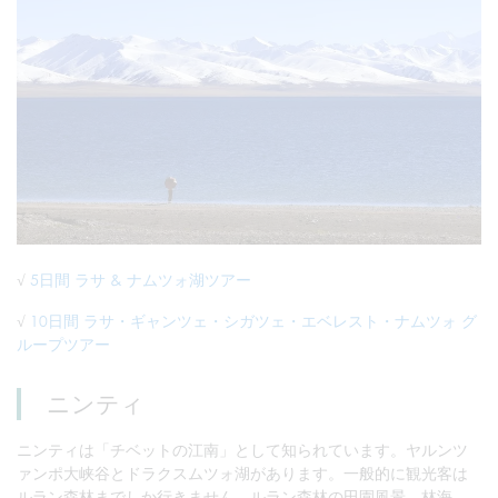
√
5日間 ラサ & ナムツォ湖ツアー
√
10日間 ラサ・ギャンツェ・シガツェ・エベレスト・ナムツォ グ
ループツアー
ニンティ
ニンティは「チベットの江南」として知られています。ヤルンツ
ァンポ大峡谷とドラクスムツォ湖があります。一般的に観光客は
ルラン森林までしか行きません。ルラン森林の田園風景、林海、