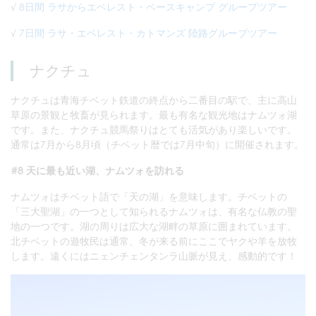
√
8日間 ラサからエベレスト・ベースキャンプ グループツアー
√
7日間 ラサ・エベレスト・カトマンズ 陸路グループツアー
ナクチュ
ナクチュは青海チベット鉄道の終点から二番目の駅で、主に高山
草原の景観と牧畜が見られます。最も有名な観光地はナムツォ湖
です。また、ナクチュ競馬祭りはとても活気があり楽しいです。
通常は7月から8月頃（チベット暦では7月中旬）に開催されます。
#8 天に最も近い湖、ナムツォを訪れる
ナムツォはチベット語で「天の湖」を意味します。チベットの
「三大聖湖」の一つとして知られるナムツォは、有名な仏教の聖
地の一つです。湖の周りは広大な湖畔の草原に囲まれています。
北チベットの遊牧民は通常、冬が来る前にここでヤクや羊を放牧
します。遠くにはニェンチェンタンラ山脈が見え、感動的です！