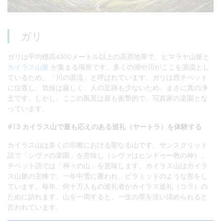
ガリ
ガリは平均標高4500メートル以上の高原地帯で、ヒマラヤ山脈と
カイラス山脈
が集まる場所です。多くの湖や川がここを源流とし
ているため、「川の源流」と呼ばれています。ガリは西チベット
に位置し、気候は厳しく、人の足跡も少ないため、まさに真の浄
土です。しかし、ここの風景は最も衝撃的で、写真家の楽園とな
っています。
#13 カイラス山で最も応えのある巡礼（ヤートラ）を体験する
カイラス山は多くの宗教における聖なる山です。サンスクリット
語で「シヴァの楽園」を意味し（シヴァはヒンドゥー教の神）、
チベット語では「神々の山」を意味します。カイラス山はカイラ
ス山脈の主峰で、一年中雪に覆われ、ピラミッドのような形をし
ています。毎年、何十万人もの巡礼者がカイラス巡礼（コラ）の
ために訪れます。山を一周すると、一生の罪を洗い清められると
言われています。