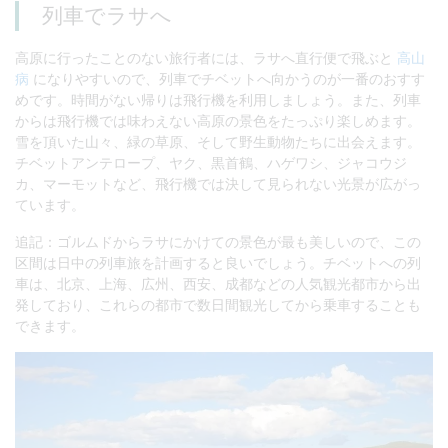
列車でラサへ
高原に行ったことのない旅行者には、ラサへ直行便で飛ぶと
高山
病
になりやすいので、列車でチベットへ向かうのが一番のおすす
めです。時間がない帰りは飛行機を利用しましょう。また、列車
からは飛行機では味わえない高原の景色をたっぷり楽しめます。
雪を頂いた山々、緑の草原、そして野生動物たちに出会えます。
チベットアンテロープ、ヤク、黒首鶴、ハゲワシ、ジャコウジ
カ、マーモットなど、飛行機では決して見られない光景が広がっ
ています。
追記：ゴルムドからラサにかけての景色が最も美しいので、この
区間は日中の列車旅を計画すると良いでしょう。チベットへの列
車は、北京、上海、広州、西安、成都などの人気観光都市から出
発しており、これらの都市で数日間観光してから乗車することも
できます。