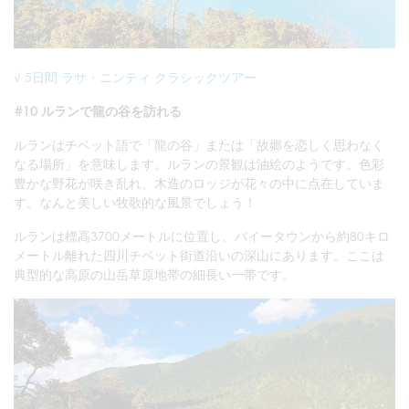
√
5日間 ラサ・ニンティ クラシックツアー
#10 ルランで龍の谷を訪れる
ルランはチベット語で「龍の谷」または「故郷を恋しく思わなく
なる場所」を意味します。ルランの景観は油絵のようです。色彩
豊かな野花が咲き乱れ、木造のロッジが花々の中に点在していま
す。なんと美しい牧歌的な風景でしょう！
ルランは標高3700メートルに位置し、バイータウンから約80キロ
メートル離れた四川チベット街道沿いの深山にあります。ここは
典型的な高原の山岳草原地帯の細長い一帯です。