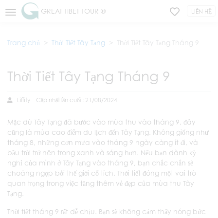
GREAT TIBET TOUR ®
LIÊN HỆ
Trang chủ
Thời Tiết Tây Tạng
Thời Tiết Tây Tạng Tháng 9
Thời Tiết Tây Tạng Tháng 9
Liffity
Cập nhật lần cuối : 21/08/2024
Mặc dù Tây Tạng đã bước vào mùa thu vào tháng 9, đây
cũng là mùa cao điểm du lịch đến Tây Tạng. Không giống như
tháng 8, những cơn mưa vào tháng 9 ngày càng ít đi, và
bầu trời trở nên trong xanh và sáng hơn. Nếu bạn dành kỳ
nghỉ của mình ở Tây Tạng vào tháng 9, bạn chắc chắn sẽ
choáng ngợp bởi thế giới cổ tích. Thời tiết đóng một vai trò
quan trọng trong việc tăng thêm vẻ đẹp của mùa thu Tây
Tạng.
Thời tiết tháng 9 rất dễ chịu. Bạn sẽ không cảm thấy nóng bức