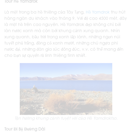
Tour Hồ Yamdrok
Là một trong ba hồ thiêng của Tây Tạng,
Hồ Yamdrok
thu hút
hàng ngàn du khách vào tháng 9. Với độ cao 4500 mét, đây
là một hồ trên cao nguyên. Hồ Yamdrok đẹp không chỉ bởi
làn nước xanh mà còn bởi khung cảnh xung quanh. Nhìn
xung quanh, bầu trời trong xanh lấp lánh, những ngọn núi
tuyết phủ trắng, đồng cỏ xanh mướt, những chú ngựa phi
nước đại, những đàn gia súc đông đúc, v.v. có thể mang đến
cho bạn sự quyến rũ linh thiêng tinh khiết.
Tận hưởng khung cảnh tuyệt vời của Hồ Yamdroktso.
Tour Đi Bộ Đường Dài