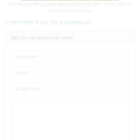
Một trong những tuyến đường đi bộ phổ biến - hành trình từ
Ganden đến Samye.
>> Xem thêm về các tour đi bộ đường dài
Đặt câu hỏi nhanh bên dưới?