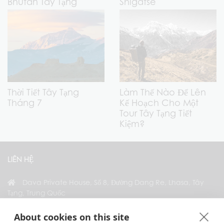
Bhutan Tây Tạng
Shigatse
Thời Tiết Tây Tạng
Làm Thế Nào Để Lên
Tháng 7
Kế Hoạch Cho Một
Tour Tây Tạng Tiết
Kiệm?
LIÊN HỆ
Dava Private House, Số 8, Đường Dang Re, Lhasa, Tây
Tạng, Trung Quốc
+86 18583346229
About cookies on this site