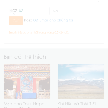
hoặc
Gửi Email cho chúng tôi
GỬI
Email sẽ được phản hồi trong vòng 0.5~24 giờ.
Bạn có thể thích
Mẹo cho Tour Nepal
Khí Hậu và Thời Tiết