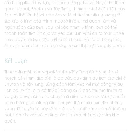
đến hàng đầu ở Tây Tạng là Lhasa, Shigatse và Nagri. Để tham
quan Nepal, Bhutan và Tây Tạng, thường mất 13 đến 15 ngày.
Bạn có thể liên hệ với các đơn vị tổ chức tour địa phương để
sắp xếp lộ trình của mình theo sở thích, mối quan tâm và
ngân sách của bạn. Sau khi xác nhận lộ trình, bạn có thể
thanh toán tiền đặt cọc và yêu cầu đơn vị tổ chức tour đặt vé
máy bay cho bạn, đặc biệt là đến Lhasa và Paro. Đồng thời,
đơn vị tổ chức tour của bạn sẽ giúp xin thị thực và giấy phép.
Kết Luận
Thực hiện một tour Nepal-Bhutan-Tây Tạng đòi hỏi sự lập kế
hoạch cẩn thận, đặc biệt là do các quy định du lịch đặc biệt ở
Bhutan và Tây Tạng. Bằng cách làm việc với một công ty du
lịch có uy tín, bạn có thể dễ dàng xử lý các thủ tục thị thực
và giấy phép, đảm bảo chuyến đi diễn ra suôn sẻ. Với sự chuẩn
bị và hướng dẫn đúng đắn, chuyến thăm của bạn đến những
vùng đất huyền bí này sẽ là một cuộc phiêu lưu có một không
hai, tràn đầy sự nuôi dưỡng tâm linh và những kỷ niệm khó
quên.