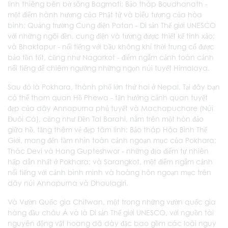
linh thiêng bên bờ sông Bagmati; Bảo tháp Boudhanath -
một điểm hành hương của Phật tử và biểu tượng của hòa
bình; Quảng trường Cung điện Patan - Di sản Thế giới UNESCO
với những ngôi đền, cung điện và tượng được thiết kế tinh xảo;
và Bhaktapur - nổi tiếng với bầu không khí thời trung cổ được
bảo tồn tốt, cũng như Nagarkot - điểm ngắm cảnh toàn cảnh
nổi tiếng để chiêm ngưỡng những ngọn núi tuyết Himalaya.
Sau đó là Pokhara, thành phố lớn thứ hai ở Nepal. Tại đây bạn
có thể tham quan Hồ Phewa - tận hưởng cảnh quan tuyệt
đẹp của dãy Annapurna phủ tuyết và Machapuchare (Núi
Đuôi Cá), cũng như Đền Tal Barahi, nằm trên một hòn đảo
giữa hồ, tăng thêm vẻ đẹp tâm linh; Bảo tháp Hòa Bình Thế
Giới, mang đến tầm nhìn toàn cảnh ngoạn mục của Pokhara;
Thác Devi và Hang Gupteshwor - những địa điểm tự nhiên
hấp dẫn nhất ở Pokhara; và Sarangkot, một điểm ngắm cảnh
nổi tiếng với cảnh bình minh và hoàng hôn ngoạn mục trên
dãy núi Annapurna và Dhaulagiri.
Và Vườn Quốc gia Chitwan, một trong những vườn quốc gia
hàng đầu châu Á và là Di sản Thế giới UNESCO, với nguồn tài
nguyên động vật hoang dã dày đặc bao gồm các loài nguy