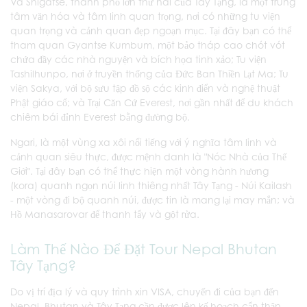
Và Shigatse, thành phố lớn thứ hai của Tây Tạng, là một trung
tâm văn hóa và tâm linh quan trọng, nơi có những tu viện
quan trọng và cảnh quan đẹp ngoạn mục. Tại đây bạn có thể
tham quan Gyantse Kumbum, một bảo tháp cao chót vót
chứa đầy các nhà nguyện và bích họa tinh xảo; Tu viện
Tashilhunpo, nơi ở truyền thống của Đức Ban Thiền Lạt Ma; Tu
viện Sakya, với bộ sưu tập đồ sộ các kinh điển và nghệ thuật
Phật giáo cổ; và Trại Căn Cứ Everest, nơi gần nhất để du khách
chiêm bái đỉnh Everest bằng đường bộ.
Ngari, là một vùng xa xôi nổi tiếng với ý nghĩa tâm linh và
cảnh quan siêu thực, được mệnh danh là "Nóc Nhà của Thế
Giới". Tại đây bạn có thể thực hiện một vòng hành hương
(kora) quanh ngọn núi linh thiêng nhất Tây Tạng - Núi Kailash
- một vòng đi bộ quanh núi, được tin là mang lại may mắn; và
Hồ Manasarovar để thanh tẩy và gột rửa.
Làm Thế Nào Để Đặt Tour Nepal Bhutan
Tây Tạng?
Do vị trí địa lý và quy trình xin VISA, chuyến đi của bạn đến
Nepal, Bhutan và Tây Tạng cần được lên kế hoạch cẩn thận