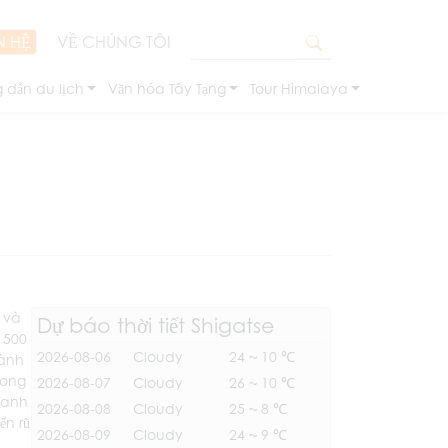
N HỆ
VỀ CHÚNG TÔI
 dẫn du lịch
Văn hóa Tây Tạng
Tour Himalaya
 và
Dự báo thời tiết Shigatse
 500
2026-08-06
Cloudy
24 ~ 10 ℃
hành
trong
2026-08-07
Cloudy
26 ~ 10 ℃
 danh
2026-08-08
Cloudy
25 ~ 8 ℃
ến rũ
2026-08-09
Cloudy
24 ~ 9 ℃