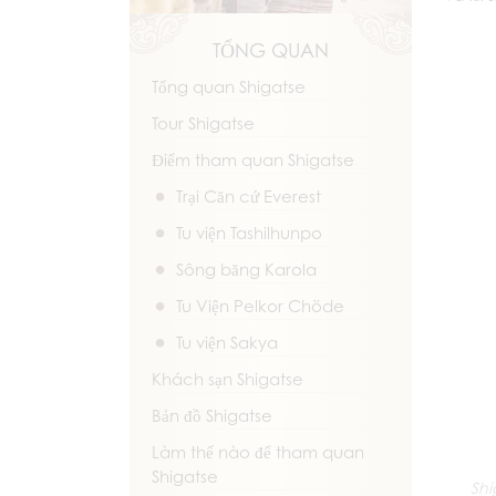
TỔNG QUAN
Tổng quan Shigatse
Tour Shigatse
Điểm tham quan Shigatse
Trại Căn cứ Everest
Tu viện Tashilhunpo
Sông băng Karola
Tu Viện Pelkor Chöde
Tu viện Sakya
Khách sạn Shigatse
Bản đồ Shigatse
Làm thế nào để tham quan
Shigatse
Shi