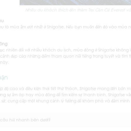
Nhiều du khách thích đến thăm Trại Căn Cứ Everest 
hu
u là mùa ẩm ướt nhất ở Shigatse. Nếu bạn muốn đến đó vào mùa
ông
gạc nhiên đối với nhiều khách du lịch, mùa đông ở Shigatse không 
cảnh đẹp của những điểm tham quan nổi tiếng trong tuyết và tìm th
 này.
uận
ấp độ cao và điều kiện thời tiết thử thách, Shigatse mang đến bốn
ởng sự ấm áp hay mùa đông để tìm kiếm sự thanh bình, Shigatse vẫn
h sử, cung cấp một khung cảnh lý tưởng để khám phá và đắm mình 
 câu hỏi nhanh bên dưới?