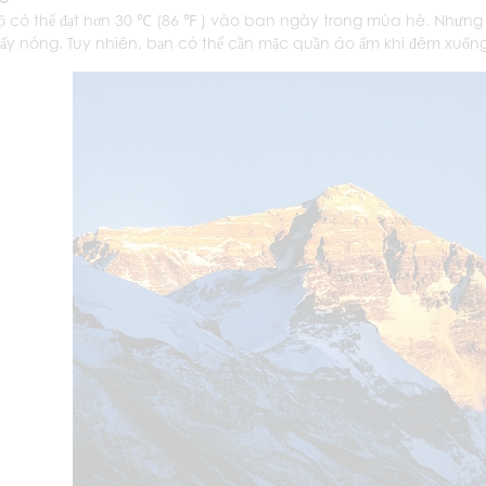
độ có thể đạt hơn 30 ℃ (86 ℉ ) vào ban ngày trong mùa hè. Nhưng d
ấy nóng. Tuy nhiên, bạn có thể cần mặc quần áo ấm khi đêm xuống