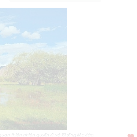
quan thiên nhiên quyến rũ và lối sống độc đáo.