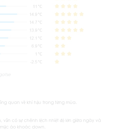
igatse
à tổng quan về khí hậu trong từng mùa.
ên, vẫn có sự chênh lệch nhiệt độ lớn giữa ngày và
n mặc áo khoác down.