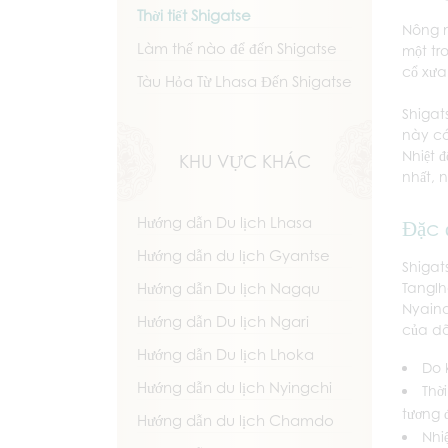
Thời tiết Shigatse
Nông n
Làm thế nào để đến Shigatse
một tr
cổ xưa
Tàu Hỏa Từ Lhasa Đến Shigatse
Shigat
này có
Nhiệt 
KHU VỰC KHÁC
nhất, 
Hướng dẫn Du lịch Lhasa
Đặc 
Hướng dẫn du lịch Gyantse
Shigat
Tanglh
Hướng dẫn Du lịch Nagqu
Nyainq
Hướng dẫn Du lịch Ngari
của dã
Hướng dẫn Du lịch Lhoka
Do 
Hướng dẫn du lịch Nyingchi
Thời
tương 
Hướng dẫn du lịch Chamdo
Nhi