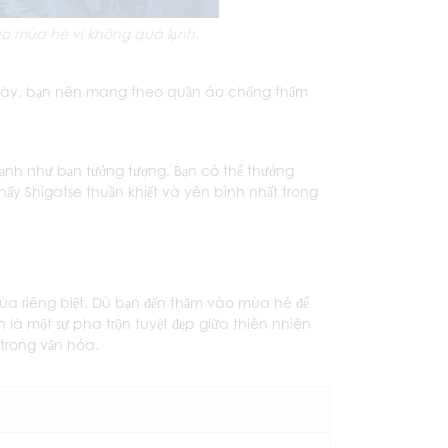
vào mùa hè vì không quá lạnh.
 này, bạn nên mang theo quần áo chống thấm
lạnh như bạn tưởng tượng. Bạn có thể thưởng
ấy Shigatse thuần khiết và yên bình nhất trong
 mùa riêng biệt. Dù bạn đến thăm vào mùa hè để
 là một sự pha trộn tuyệt đẹp giữa thiên nhiên
trong văn hóa.