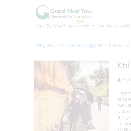
Tour Tây Tạng
Tour Nhóm
Tour Nepal – Tây
Trang chủ
Mẹo du lịch Shigatse
Khí Hậu và 
Khí
Beat
Shigat
sông N
năm, S
phố lớn
thời g
là “tr
và lối 