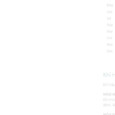
Khí 
Khí hậ
Mùa x
Khi mù
đêm. B
Mùa h