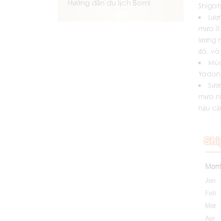
Hướng dẫn du lịch Bomi
Shigat
Lượ
mưa ít
lượng 
đá, và
Mùa
Yadong
Sườ
mưa nh
hậu cận