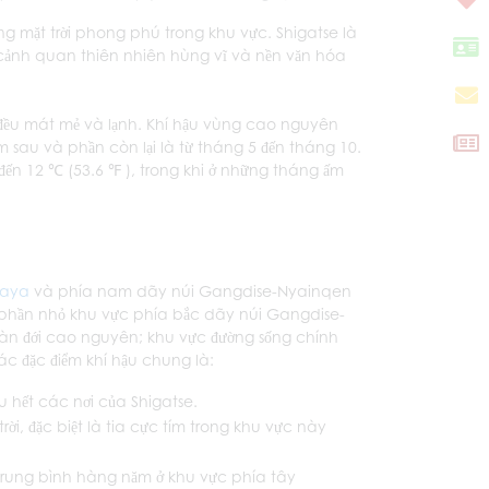
g mặt trời phong phú trong khu vực. Shigatse là
i, cảnh quan thiên nhiên hùng vĩ và nền văn hóa
 đều mát mẻ và lạnh. Khí hậu vùng cao nguyên
 sau và phần còn lại là từ tháng 5 đến tháng 10.
đến 12 ℃ (53.6 ℉ ), trong khi ở những tháng ấm
laya
và phía nam dãy núi Gangdise-Nyainqen
 phần nhỏ khu vực phía bắc dãy núi Gangdise-
àn đới cao nguyên; khu vực đường sống chính
 đặc điểm khí hậu chung là:
u hết các nơi của Shigatse.
trời, đặc biệt là tia cực tím trong khu vực này
ộ trung bình hàng năm ở khu vực phía tây