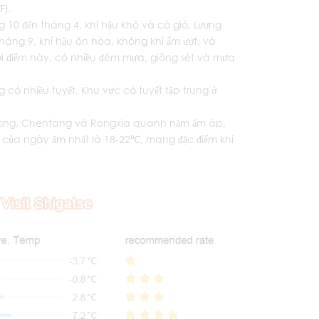
℉).
 10 đến tháng 4, khí hậu khô và có gió. Lượng
háng 9, khí hậu ôn hòa, không khí ẩm ướt, và
 điểm này, có nhiều đêm mưa, giông sét và mưa
ó nhiều tuyết. Khu vực có tuyết tập trung ở
ong, Chentang và Rongxia quanh năm ấm áp,
 của ngày ấm nhất là 18-22℃, mang đặc điểm khí