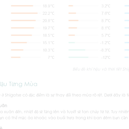
Biểu đồ khí hậu và thời tiết Sh
Hậu Từng Mùa
u ở Shigatse có đặc điểm là sự thay đổi theo mùa rõ rệt. Dưới đây l
uân
a xuân đến, nhiệt độ sẽ tăng lên và tuyết sẽ tan chảy từ từ. Tuy nhi
ạn có thể mặc áo khoác vào buổi trưa trong khi ban đêm bạn cầ
è