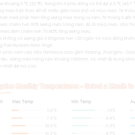
se khoảng 0 ℃ (32 ℉), trong khi ở phía đông có thể đạt 6.5 ℃ (43.7 
ng mưa ở đó thay đổi rất nhiều giữa mùa khô và mùa mưa. Từ tháng
 hơn mười phần trăm tổng lượng mưa trong cả năm. Từ tháng 5 đến t
mưa chiếm hơn 90% lượng mưa hàng năm, đó là mùa mưa. Vào thời
 mưa đêm chiếm hơn 70-80% tổng lượng mưa.
 không có sương giá ở Shigatse hơn 120 ngày và mùa đông không c
 Pari-Nyalam-Nam Tingri.
n phía nam của dãy Himalaya bao gồm Yadong, Zhangmu, Gyir
iều, lượng mưa hàng năm khoảng 1000mm, và nhiệt độ trung bình
 nhiệt đới núi cao.