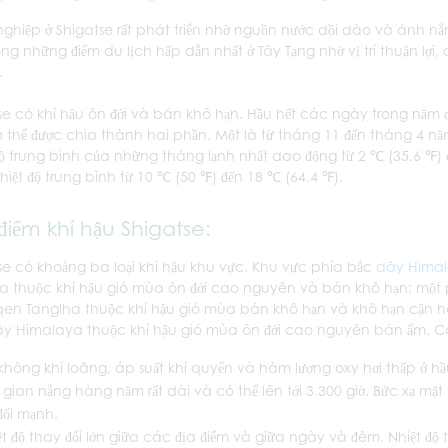
ghiệp ở Shigatse rất phát triển nhờ nguồn nước dồi dào và ánh nắn
ong những điểm du lịch hấp dẫn nhất ở Tây Tạng nhờ vị trí thuận lợ
.
se có khí hậu ôn đới và bán khô hạn. Hầu hết các ngày trong năm
 thể được chia thành hai phần. Một là từ tháng 11 đến tháng 4 năm
độ trung bình của những tháng lạnh nhất dao động từ 2 ℃ (35.6 ℉) 
nhiệt độ trung bình từ 10 ℃ (50 ℉) đến 18 ℃ (64.4 ℉).
điểm khí hậu Shigatse:
se có khoảng ba loại khí hậu khu vực. Khu vực phía bắc
dãy Hima
a thuộc khí hậu gió mùa ôn đới cao nguyên và bán khô hạn; một
en Tanglha thuộc khí hậu gió mùa bán khô hạn và khô hạn cận h
y Himalaya thuộc khí hậu gió mùa ôn đới cao nguyên bán ẩm. Các
không khí loãng, áp suất khí quyển và hàm lượng oxy hơi thấp ở hầ
 gian nắng hàng năm rất dài và có thể lên tới 3.300 giờ. Bức xạ mặt 
đối mạnh.
ệt độ thay đổi lớn giữa các địa điểm và giữa ngày và đêm. Nhiệt đ