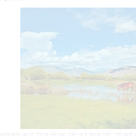
gatse được gọi là “trang viên đẹp nhất và lý tưởng nhất” nhờ cảnh 