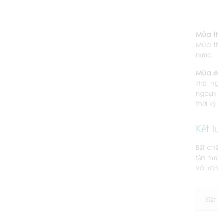
Mùa t
Mùa th
nước.
Mùa đ
Thật n
ngoạn 
thời kỳ
Kết l
Bất ch
tận hư
và lịc
Đặt