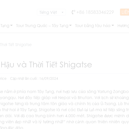
+86 18583346229
LIÊ
 Tạng
Tour Trung Quốc – Tây Tạng
Tour bằng tàu hỏa
Hướng
Thời Tiết Shigatse
 Hậu và Thời Tiết Shigatse
rice
Cập nhật lần cuối : 16/09/2024
se nằm ở phía nam Tây Tạng, nơi hợp lưu của sông Yarlung Zangbo
yangqu. Nơi đây tiếp giáp với Nepal và Bhutan. Với lịch sử khoảng
higatse từng là trung tâm tôn giáo và chính trị của Ü‑Tsang. Là t
 thứ hai ở Tây Tạng, Shigatse là nơi các Đạt-lại Lạt-ma kế tiếp sống 
ian dài. Với độ cao trung bình hơn 4.000 mét, Shigatse được mệnh
ang viên đẹp nhất và lý tưởng nhất” nhờ cảnh quan thiên nhiên quy
sống độc đáo.