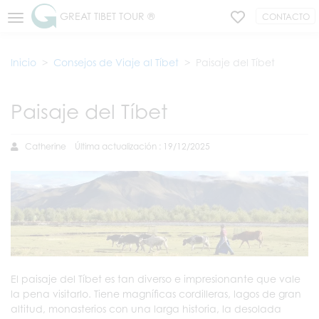
GREAT TIBET TOUR ®
CONTACTO
Inicio
Consejos de Viaje al Tíbet
Paisaje del Tíbet
Paisaje del Tíbet
Catherine
Última actualización : 19/12/2025
El paisaje del Tíbet es tan diverso e impresionante que vale
la pena visitarlo. Tiene magníficas cordilleras, lagos de gran
altitud, monasterios con una larga historia, la desolada