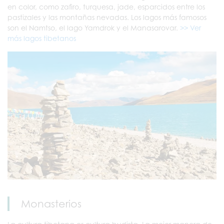
en color, como zafiro, turquesa, jade, esparcidos entre los
pastizales y las montañas nevadas. Los lagos más famosos
son el Namtso, el lago Yamdrok y el Manasarovar.
>> Ver
más lagos tibetanos
Monasterios