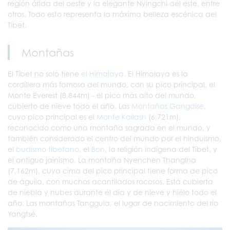
región árida del oeste y la elegante Nyingchi del este, entre
otros. Todo esto representa la máxima belleza escénica del
Tíbet.
Montañas
El Tíbet no solo tiene
el Himalaya
. El Himalaya es la
cordillera más famosa del mundo, con su pico principal, el
Monte Everest (8,844m) - el pico más alto del mundo,
cubierto de nieve todo el año. Las
Montañas Gangdise
,
cuyo pico principal es el
Monte Kailash
(6,721m),
reconocido como una montaña sagrada en el mundo, y
también considerado el centro del mundo por el hinduismo,
el
budismo tibetano
, el
Bon
, la religión indígena del Tíbet, y
el antiguo jainismo. La montaña Nyenchen Thanglha
(7,162m), cuya cima del pico principal tiene forma de pico
de águila, con muchos acantilados rocosos. Está cubierta
de niebla y nubes durante el día y de nieve y hielo todo el
año. Las montañas Tanggula, el lugar de nacimiento del río
Yangtsé.