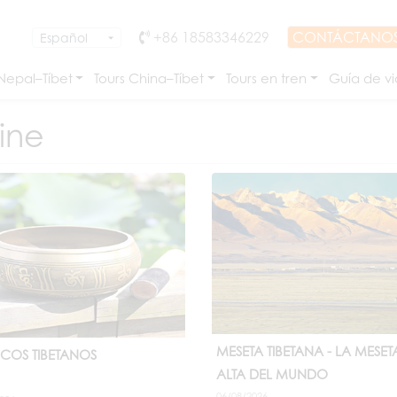
+86 18583346229
CONTÁCTANO
 Nepal–Tíbet
Tours China–Tíbet
Tours en tren
Guía de vi
ine
MESETA TIBETANA - LA MESE
COS TIBETANOS
ALTA DEL MUNDO
06/08/2026