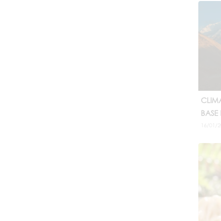
CLIM
BASE 
16/01/2