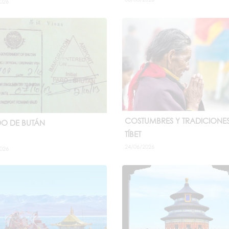
026
COSTUMBRES Y TRADICIONES
DO DE BUTÁN
TÍBET
24/06/2026
026