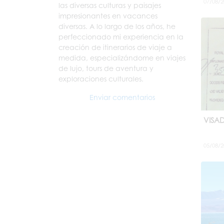
07/08/2
las diversas culturas y paisajes
impresionantes en vacances
diversas. A lo largo de los años, he
perfeccionado mi experiencia en la
creación de itinerarios de viaje a
medida, especializándome en viajes
de lujo, tours de aventura y
exploraciones culturales.
Enviar comentarios
VISA
05/08/2