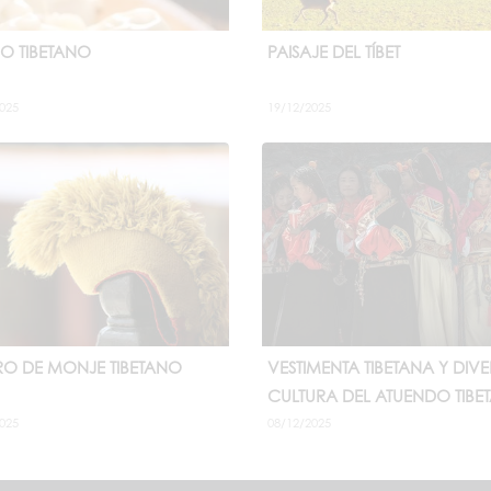
 TIBETANO
PAISAJE DEL TÍBET
025
19/12/2025
O DE MONJE TIBETANO
VESTIMENTA TIBETANA Y DIV
CULTURA DEL ATUENDO TIBE
025
08/12/2025