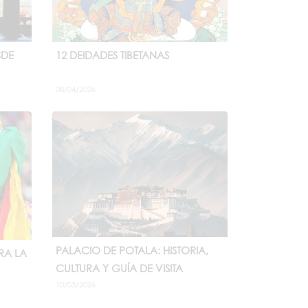
SDE
12 DEIDADES TIBETANAS
08/04/2026
PALACIO DE POTALA: HISTORIA,
RA LA
CULTURA Y GUÍA DE VISITA
10/03/2026