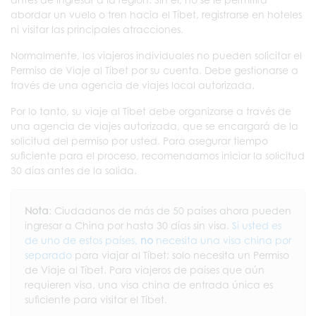
abordar un vuelo o tren hacia el Tíbet, registrarse en hoteles
ni visitar las principales atracciones.
Normalmente, los viajeros individuales no pueden solicitar el
Permiso de Viaje al Tíbet por su cuenta. Debe gestionarse a
través de una agencia de viajes local autorizada.
Por lo tanto, su viaje al Tíbet debe organizarse a través de
una agencia de viajes autorizada, que se encargará de la
solicitud del permiso por usted. Para asegurar tiempo
suficiente para el proceso, recomendamos iniciar la solicitud
30 días antes de la salida.
Nota
: Ciudadanos de más de 50 países ahora pueden
ingresar a China por hasta 30 días sin visa.
Si usted es
de uno de estos países,
no
necesita una visa china por
separado
para viajar al Tíbet; solo necesita un Permiso
de Viaje al Tíbet. Para viajeros de países que aún
requieren visa, una visa china de entrada única es
suficiente para visitar el Tíbet.