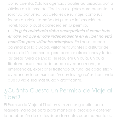
por su cuenta. Solo las agencias locales autorizadas por la
Oficina de Turismo del Tíbet son elegibles para presentar la
solicitud por usted. Los detalles de su viaje, como sus
fechas de viaje, tamaño del grupo e información del
hotel, todo lo cual aparecerá en su permiso.
Un guía autorizado debe acompañarlo durante todo
el viaje, ya que el viaje independiente en el Tíbet no está
permitido para visitantes extranjeros
.
En Lhasa, puede
caminar por la ciudad, visitar restaurantes o disfrutar de
casas de té libremente, pero para las atracciones y todas
las áreas fuera de Lhasa, se requiere un guía. Un guía
tibetano experimentado puede ayudar a manejar
emergencias, explicar el trasfondo cultural de cada sitio y
ayudar con la comunicación con los lugareños, haciendo
que su viaje sea más fluido y gratificante.
¿Cuánto Cuesta un Permiso de Viaje al
Tíbet?
El Permiso de Viaje al Tíbet en sí mismo es gratuito, pero
requiere mano de obra para manejar el proceso y obtener
la aprobación de ciertos departamentos gubernamentales.