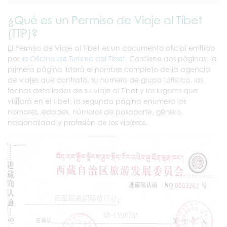
¿Qué es un Permiso de Viaje al Tíbet
(TTP)?
El Permiso de Viaje al Tíbet es un documento oficial emitido
por
la Oficina de Turismo del Tíbet
. Contiene dos páginas: la
primera página listará el nombre completo de la agencia
de viajes que contrató, su número de grupo turístico, las
fechas detalladas de su viaje al Tíbet y los lugares que
visitará en el Tíbet; la segunda página enumera los
nombres, edades, números de pasaporte, género,
nacionalidad y profesión de los viajeros.