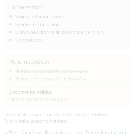
Lo necesitan:
Viajeros internacionales
Residentes de Taiwán
Chinos de ultramar sin pasaporte de la RPC
Turistas indios
No lo necesitan:
Titulares de pasaporte de la RAEHK
Titulares de pasaporte de la RAEM
Documentos Válidos:
Permiso de Retorno al Hogar
Nota:
✕
No se aceptan diplomáticos, periodistas ni
funcionarios gubernamentales.
¿Por Qué se Requiere un Permiso para