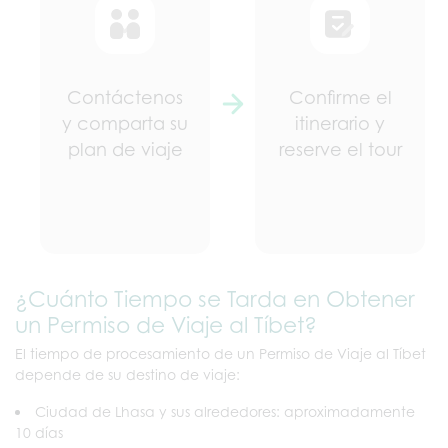
Contáctenos
Confirme el
y comparta su
itinerario y
plan de viaje
reserve el tour
¿Cuánto Tiempo se Tarda en Obtener
un Permiso de Viaje al Tíbet?
El tiempo de procesamiento de un Permiso de Viaje al Tíbet
depende de su destino de viaje:
Ciudad de Lhasa y sus alrededores: aproximadamente
10 días